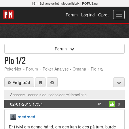
18+ |
Spil ansvarligt
|
stopspillet.dk
|
ROFUS.nu
Forum
Log ind
Opret
Toggl
navig
Forum
Plo 1/2
PokerNet
»
Forum
»
Poker Analyse - Omaha
» Plo 1/2
Følg tråd
Annonce - denne side indeholder reklamelinks.
02-01-2015 17:34
#1
|
0
roedroed
Er i tvivl om denne hånd, om den kan foldes på turn, burde