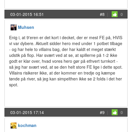
03-01-2015 16:51
#8
|
0
Muhsen
Enig i, at 9'eren er det kort i decket, der er mest FE på, HVIS
vi var dybere. Aktuelt sidder hero med under 1 potbet tilbage
- og har hele to villains bag, der har kaldt et meget stærkt
udstik på flop. Har svært ved at se, at spillerne på 1-2 ikke
godt er klar over, hvad vores hero gør på ethvert turnkort -
så jeg har svært ved, at se den helt store FE lige i dette spot.
Villains risikerer ikke, at der kommer en tredje og kæmpe
tønde på river, så jeg kan simpelthen ikke se 2 folds i det her
spot.
03-01-2015 17:14
#9
|
0
kochman