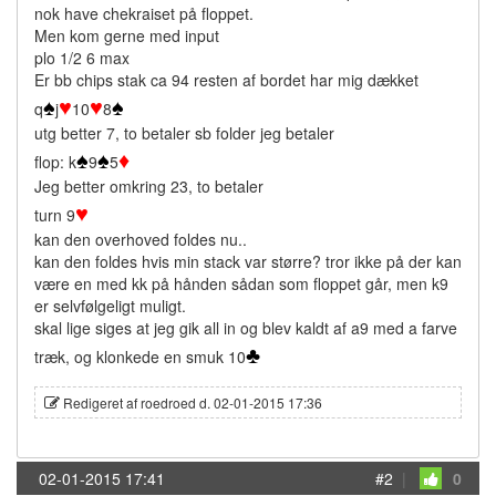
nok have chekraiset på floppet.
Men kom gerne med input
plo 1/2 6 max
Er bb chips stak ca 94 resten af bordet har mig dækket
♠
♥
♥
♠
q
j
10
8
utg better 7, to betaler sb folder jeg betaler
♠
♠
♦
flop: k
9
5
Jeg better omkring 23, to betaler
♥
turn 9
kan den overhoved foldes nu..
kan den foldes hvis min stack var større? tror ikke på der kan
være en med kk på hånden sådan som floppet går, men k9
er selvfølgeligt muligt.
skal lige siges at jeg gik all in og blev kaldt af a9 med a farve
♣
træk, og klonkede en smuk 10
Redigeret af roedroed d. 02-01-2015 17:36
02-01-2015 17:41
#2
|
0