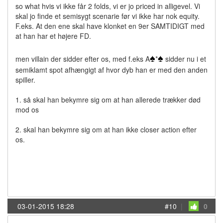
so what hvis vi ikke får 2 folds, vi er jo priced in alligevel. Vi
skal jo finde et semisygt scenarie før vi ikke har nok equity.
F.eks. At den ene skal have klonket en 9er SAMTIDIGT med
at han har et højere FD.
♠
♠
men villain der sidder efter os, med f.eks A
*
sidder nu i et
semiklamt spot afhængigt af hvor dyb han er med den anden
spiller.
1. så skal han bekymre sig om at han allerede trækker død
mod os
2. skal han bekymre sig om at han ikke closer action efter
os.
03-01-2015 18:28
#10
|
0