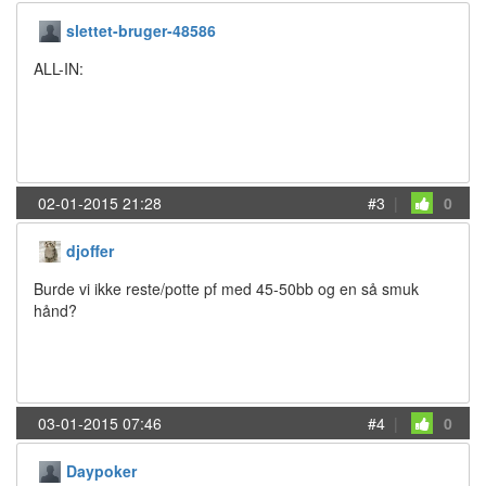
slettet-bruger-48586
ALL-IN:
02-01-2015 21:28
#3
|
0
djoffer
Burde vi ikke reste/potte pf med 45-50bb og en så smuk
hånd?
03-01-2015 07:46
#4
|
0
Daypoker