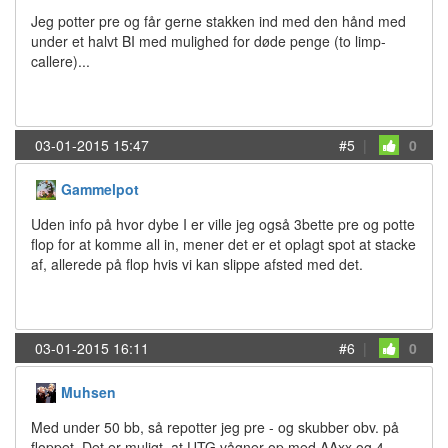
Jeg potter pre og får gerne stakken ind med den hånd med
under et halvt BI med mulighed for døde penge (to limp-
callere)...
03-01-2015 15:47
#5
|
0
Gammelpot
Uden info på hvor dybe I er ville jeg også 3bette pre og potte
flop for at komme all in, mener det er et oplagt spot at stacke
af, allerede på flop hvis vi kan slippe afsted med det.
03-01-2015 16:11
#6
|
0
Muhsen
Med under 50 bb, så repotter jeg pre - og skubber obv. på
floppet. Det er muligt, at UTG vågner op med AAxx og 4-