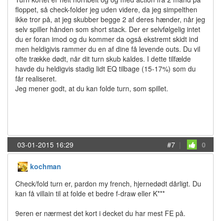
floppet, så check-folder jeg uden videre, da jeg simpelthen
ikke tror på, at jeg skubber begge 2 af deres hænder, når jeg
selv spiller hånden som short stack. Der er selvfølgelig intet
du er foran imod og du kommer da også ekstremt skidt ind
men heldigivis rammer du en af dine få levende outs. Du vil
ofte trække dødt, når dit turn skub kaldes. I dette tilfælde
havde du heldigvis stadig lidt EQ tilbage (15-17%) som du
får realiseret.
Jeg mener godt, at du kan folde turn, som spillet.
03-01-2015 16:29
#7
|
0
kochman
Check/fold turn er, pardon my french, hjernedødt dårligt. Du
kan få villain til at folde et bedre f-draw eller K***
9eren er nærmest det kort i decket du har mest FE på.