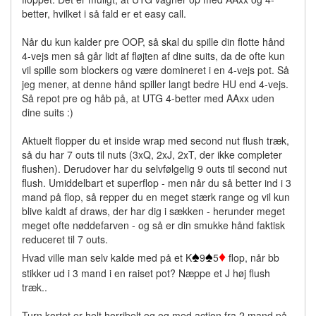
better, hvilket i så fald er et easy call.
Når du kun kalder pre OOP, så skal du spille din flotte hånd
4-vejs men så går lidt af fløjten af dine suits, da de ofte kun
vil spille som blockers og være domineret i en 4-vejs pot. Så
jeg mener, at denne hånd spiller langt bedre HU end 4-vejs.
Så repot pre og håb på, at UTG 4-better med AAxx uden
dine suits :)
Aktuelt flopper du et inside wrap med second nut flush træk,
så du har 7 outs til nuts (3xQ, 2xJ, 2xT, der ikke completer
flushen). Derudover har du selvfølgelig 9 outs til second nut
flush. Umiddelbart et superflop - men når du så better ind i 3
mand på flop, så repper du en meget stærk range og vil kun
blive kaldt af draws, der har dig i sækken - herunder meget
meget ofte nøddefarven - og så er din smukke hånd faktisk
reduceret til 7 outs.
♠
♠
♦
Hvad ville man selv kalde med på et K
9
5
flop, når bb
stikker ud i 3 mand i en raiset pot? Næppe et J høj flush
træk..
Turn kortet er helt horribelt og og med action fra 2 mand på