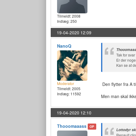
Tilmeldt:
2008
Indlæg: 250
19-04-2020 12:09
NanoQ
Thooomaaa
Tak for svar
Er der noge
Kan se at de
Moderator
Den flytter fra A 
Tilmeldt:
2005
Indlæg: 11592
Men man skal ikke
19-04-2020 12:10
Thooomaaass
OP
Lottodyr sk
Renault clio