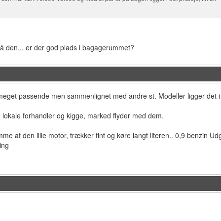
k på den... er der god plads i bagagerummet?
meget passende men sammenlignet med andre st. Modeller ligger det i
din lokale forhandler og kigge, marked flyder med dem.
me af den lille motor, trækker fint og køre langt literen.. 0,9 benzin Udg
ing