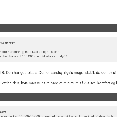
ss skrev:
n der har erfaring med Dacia Logan st car.
n kan købes til 130.000 med lidt ekstra udstyr ?
til B. Den har god plads. Den er sandsynligvis meget stabil, da den er s
 vælge den, hvis man vil have bare et minimum af kvalitet, komfort og
rev:
 som har kørt 10.000-15.000 og med et par år på bagen ligger i det prisleje, fin bil