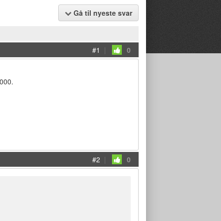
Gå til nyeste svar
#1
|
0
0000.
#2
|
0