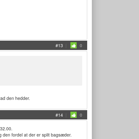
#13
|
0
hvad den hedder.
#14
|
0
132.00.
 den fordel at der er split bagsæder.