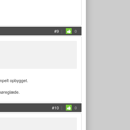
#9
|
0
impelt opbygget.
 køreglæde.
#10
|
0