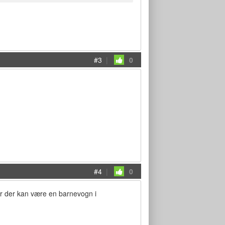
#3
|
0
#4
|
0
vor der kan være en barnevogn i