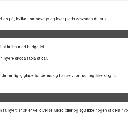
t an på, hvilken barnevogn og hvor pladskrævende du er:)
l at knibe med budgettet.
en nyere skoda fabia st.car.
 der er rigtig glade for deres, og har selv fortrudt jeg ikke slog til.
n få nye til140k er vel diverse Micro biler og sgu ikke nogen sf dem h