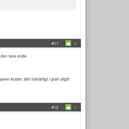
#11
|
0
 den lave ende.
aven koster 360 halvårligt i grøn afgift
#12
|
1