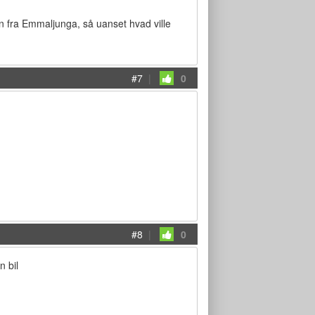
en fra Emmaljunga, så uanset hvad ville
#7
|
0
#8
|
0
n bil