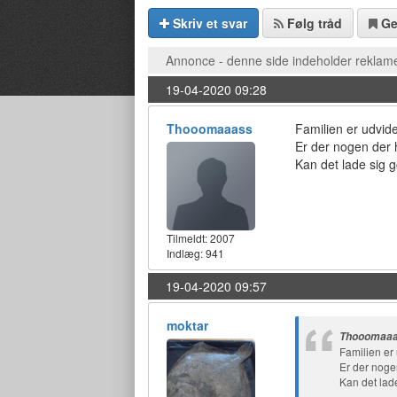
Skriv et svar
Følg tråd
G
Annonce - denne side indeholder reklame
19-04-2020 09:28
Thooomaaass
Familien er udvidet
Er der nogen der h
Kan det lade sig g
Tilmeldt:
2007
Indlæg: 941
19-04-2020 09:57
moktar
Thooomaaa
Familien er 
Er der noge
Kan det lade