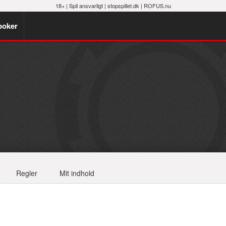
18+ |
Spil ansvarligt
|
stopspillet.dk
|
ROFUS.nu
poker
Regler
Mit indhold