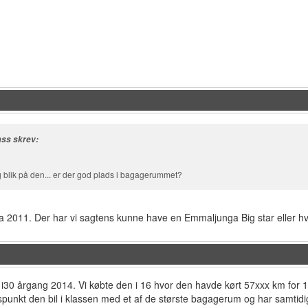
ss skrev:
ig blik på den... er der god plads i bagagerummet?
ra 2011. Der har vi sagtens kunne have en Emmaljunga Big star eller 
 i30 årgang 2014. Vi købte den i 16 hvor den havde kørt 57xxx km for 
spunkt den bil i klassen med et af de største bagagerum og har samtidig