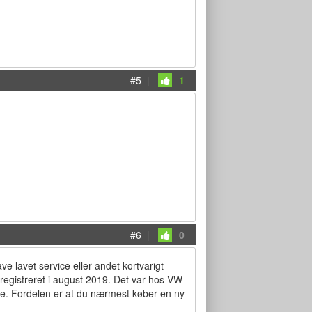
#5
|
1
#6
|
0
ve lavet service eller andet kortvarigt
indregistreret i august 2019. Det var hos VW
te. Fordelen er at du nærmest køber en ny