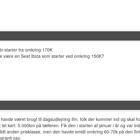
 starter fra omkring 170K
e være en Seat Ibiza som starter ved omkring 150K?
r havde været brugt til dagsudlejning ifm. folk der kommer ind og skal ha
vt let kørt. 5.000km på tælleren. Fik den i starten af januar i år og var 
 lidt anden prisklasse, men den havde smidt omkring 60-70k på den fin
garanti osv.