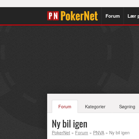
Forum
Lær 
Forum
Kategorier
Søgning
Ny bil igen
PokerNet
»
Forum
»
PNVA
» Ny bil igen