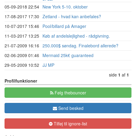
05-09-2018 22:54
New York 5-10. oktober
17-08-2017 17:30
Zetland - hvad kan anbefales?
10-07-2017 15:46
Pool/billard på Amager
11-03-2017 13:25
Køb af andelslejlighed - rådgivning.
21-07-2009 16:16
250.000$ søndag. Finalebord allerede?
02-06-2009 01:46
Mermaid 25k€ guaranteed
29-05-2009 10:52
JJ MP
side
1
af
1
Profilfunktioner
Følg thebouncer
Send besked
Tilføj til ignore-list