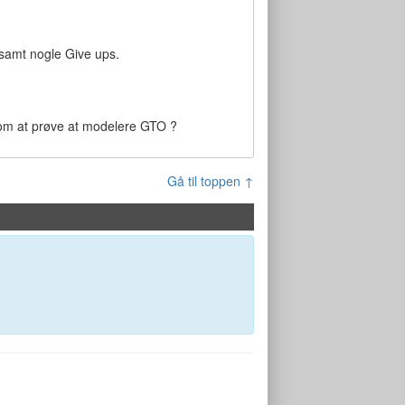
, samt nogle Give ups.
r om at prøve at modelere GTO ?
Gå til toppen ↑