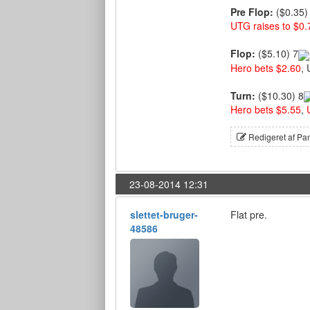
Pre Flop:
($0.35) 
UTG raises to $0.
Flop:
($5.10) 7
Hero bets $2.60
, 
Turn:
($10.30) 8
Hero bets $5.55
,
Redigeret af Pa
23-08-2014 12:31
slettet-bruger-
Flat pre.
48586