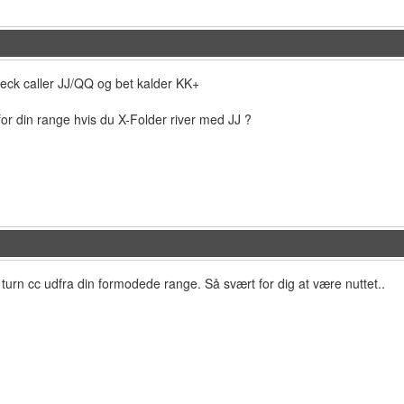
heck caller JJ/QQ og bet kalder KK+
or din range hvis du X-Folder river med JJ ?
urn cc udfra din formodede range. Så svært for dig at være nuttet..