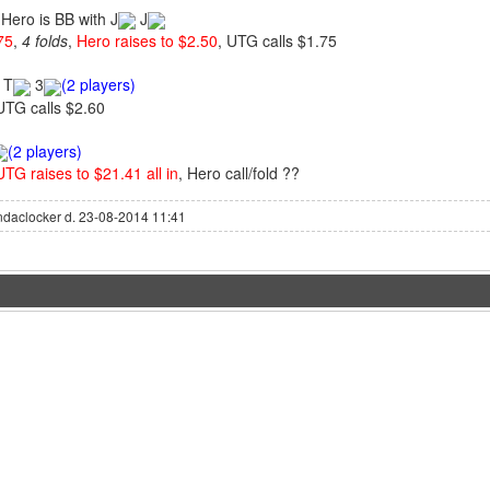
Hero is BB with J
J
75
,
4 folds
,
Hero raises to $2.50
, UTG calls $1.75
T
3
(2 players)
UTG calls $2.60
(2 players)
UTG raises to $21.41 all in
, Hero call/fold ??
ndaclocker d. 23-08-2014 11:41