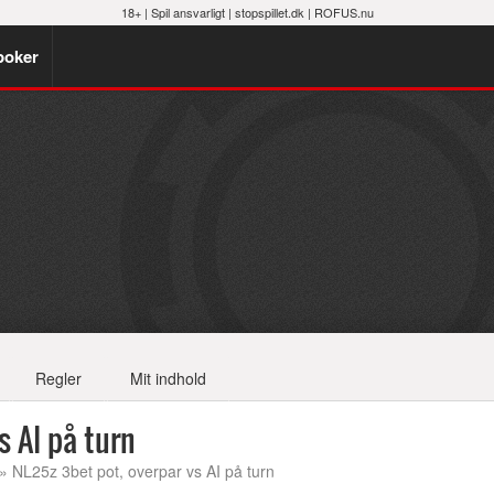
18+ |
Spil ansvarligt
|
stopspillet.dk
|
ROFUS.nu
poker
Regler
Mit indhold
s AI på turn
» NL25z 3bet pot, overpar vs AI på turn