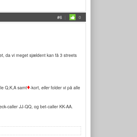
#6
|
0
t, da vi meget sjældent kan få 3 streets
♦
alle Q,K,A samt
-kort,
eller
folder vi på alle
eck-caller JJ-QQ, og bet-caller KK-AA.