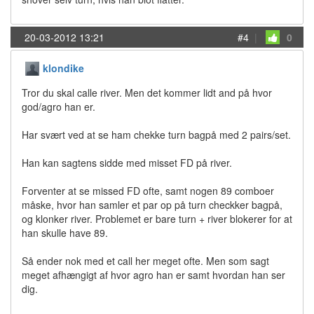
20-03-2012 13:21
#4
|
0
klondike
Tror du skal calle river. Men det kommer lidt and på hvor
god/agro han er.
Har svært ved at se ham chekke turn bagpå med 2 pairs/set.
Han kan sagtens sidde med misset FD på river.
Forventer at se missed FD ofte, samt nogen 89 comboer
måske, hvor han samler et par op på turn checkker bagpå,
og klonker river. Problemet er bare turn + river blokerer for at
han skulle have 89.
Så ender nok med et call her meget ofte. Men som sagt
meget afhængigt af hvor agro han er samt hvordan han ser
dig.