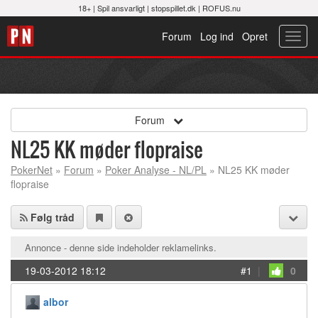
18+ |
Spil ansvarligt
|
stopspillet.dk
|
ROFUS.nu
Forum
Log ind
Opret
Toggl
navig
Forum
NL25 KK møder flopraise
PokerNet
»
Forum
»
Poker Analyse - NL/PL
» NL25 KK møder
flopraise
Følg tråd
Annonce - denne side indeholder reklamelinks.
19-03-2012 18:12
#1
|
0
albor