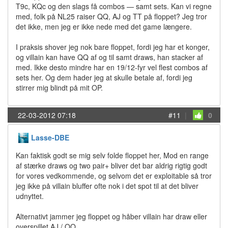
T9c, KQc og den slags få combos — samt sets. Kan vi regne
med, folk på NL25 raiser QQ, AJ og TT på floppet? Jeg tror
det ikke, men jeg er ikke nede med det game længere.
I praksis shover jeg nok bare floppet, fordi jeg har et konger,
og villain kan have QQ af og til samt draws, han stacker af
med. Ikke desto mindre har en 19/12-fyr vel flest combos af
sets her. Og dem hader jeg at skulle betale af, fordi jeg
stirrer mig blindt på mit OP.
22-03-2012 07:18
#11
|
0
Lasse-DBE
Kan faktisk godt se mig selv folde floppet her, Mod en range
af stærke draws og two pair+ bliver det bar aldrig rigtig godt
for vores vedkommende, og selvom det er exploitable så tror
jeg ikke på villain bluffer ofte nok i det spot til at det bliver
udnyttet.
Alternativt jammer jeg floppet og håber villain har draw eller
overspillet AJ / QQ.