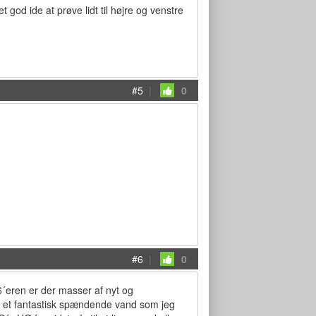
od ide at prøve lidt til højre og venstre
#5
|
0
#6
|
0
´eren er der masser af nyt og
en et fantastisk spændende vand som jeg