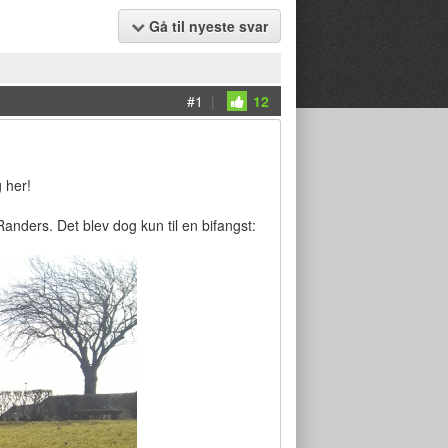
Gå til nyeste svar
#1
|
12
g her!
nders. Det blev dog kun til en bifangst: