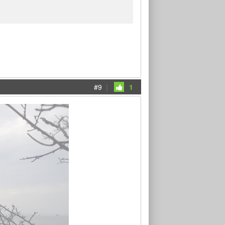
#9
|
1