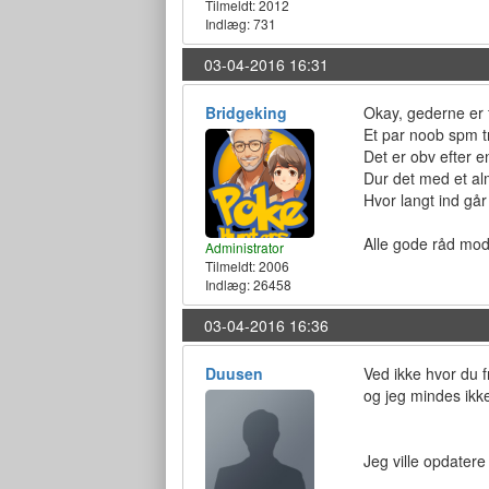
Tilmeldt:
2012
Indlæg: 731
03-04-2016 16:31
Bridgeking
Okay, gederne er fr
Et par noob spm t
Det er obv efter 
Dur det med et alm
Hvor langt ind gå
Alle gode råd mo
Administrator
Tilmeldt:
2006
Indlæg: 26458
03-04-2016 16:36
Duusen
Ved ikke hvor du f
og jeg mindes ikk
Jeg ville opdatere