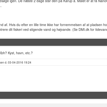
besøge igen. De næste 2 dage står den på Karup å. Målet er at få NanoQ´s
..
nd af. Hvis du efter en lille time ikke har fornemmelsen af at pladsen ho
rere dit fiskeri ved stigende vand og højvande. (Se DMI.dk for tidevan
Kbh? Kyst, havn, etc.?
ken d. 03-04-2016 19:24