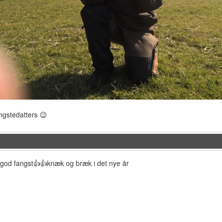
ngstedatters 😉
 god fangst👍👍knæk og bræk i det nye år