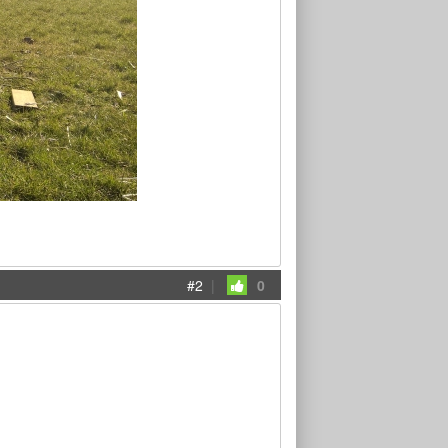
#2
|
0