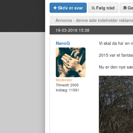
Skriv et svar
Følg tråd
G
Annonce - denne side indeholder reklame
19-03-2016 15:38
NanoQ
Vi skal da ha' en 
2015 var et fantast
Nu er den nye sæs
Moderator
Tilmeldt:
2005
Indlæg: 11591