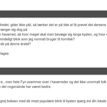
edet, gider ikke p&t, så tænker det er på tide at få prøvet det dersens ky
rænger sig dog på
en havørred, så hvor meget skal man bevæge sig langs kysten, og hvor 
indeligt blink som jeg normalt bruger til hornfisk?
r de på denne årstid?
dtages
ra , men hele Fyn svømmer over i havørreder og det ikke unormalt folk lan
e det nogensinde har været bedre.
 grej boksen med de mest populære blink til kysten spørg evt din lokale