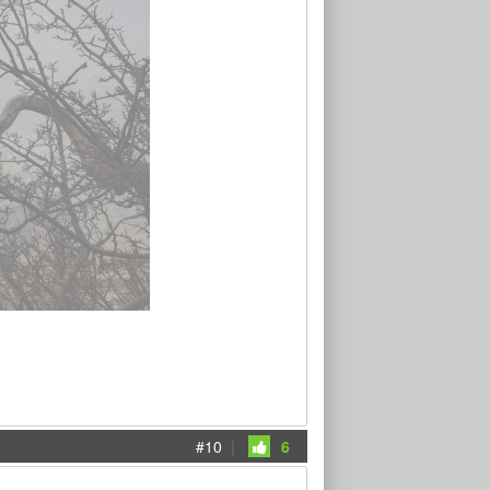
#10
|
6