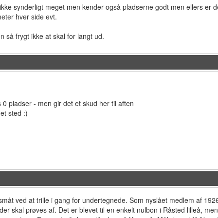
ke synderligt meget men kender også pladserne godt men ellers er det g
eter hver side evt.
 så frygt ikke at skal for langt ud.
0 pladser - men gir det et skud her til aften
et sted :)
måt ved at trille i gang for undertegnede. Som nyslået medlem af 1926
 skal prøves af. Det er blevet til en enkelt nulbon i Råsted lilleå, m