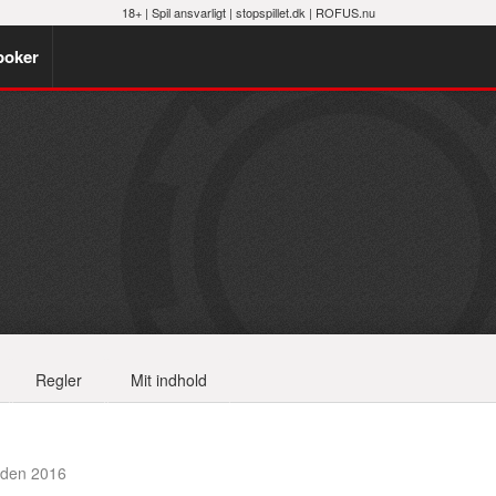
18+ |
Spil ansvarligt
|
stopspillet.dk
|
ROFUS.nu
poker
Regler
Mit indhold
råden 2016