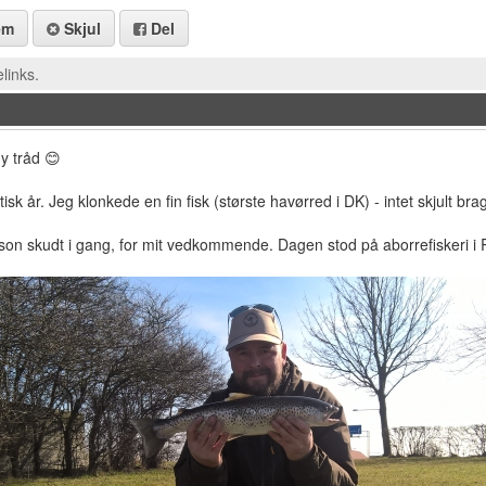
em
Skjul
Del
links.
ny tråd 😊
isk år. Jeg klonkede en fin fisk (største havørred i DK) - intet skjult bra
on skudt i gang, for mit vedkommende. Dagen stod på aborrefiskeri i Ra