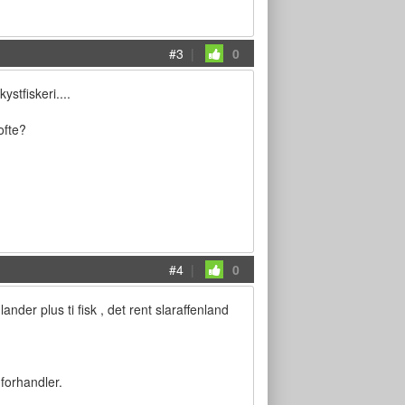
#3
|
0
stfiskeri....
ofte?
#4
|
0
der plus ti fisk , det rent slaraffenland
 forhandler.