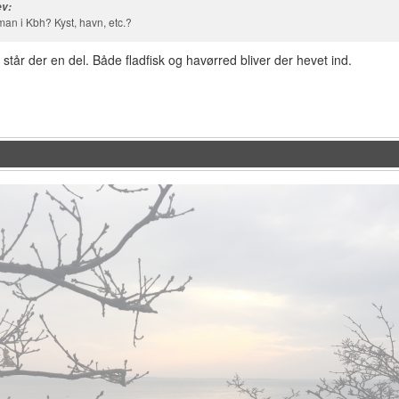
ev:
man i Kbh? Kyst, havn, etc.?
tår der en del. Både fladfisk og havørred bliver der hevet ind.