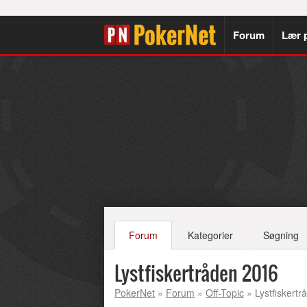
Forum
Lær 
Forum
Kategorier
Søgning
Lystfiskertråden 2016
PokerNet
»
Forum
»
Off-Topic
» Lystfiskert