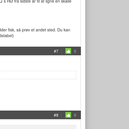
 HØ fra sidste år til at ligne en skalle
lder fisk, så prøv et andet sted. Du kan
dstabel)
#7
|
0
#8
|
0