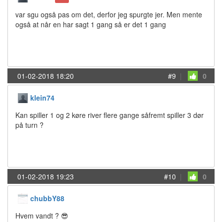
var sgu også pas om det, derfor jeg spurgte jer. Men mente
også at når en har sagt 1 gang så er det 1 gang
01-02-2018 18:20
#9
|
0
klein74
Kan spiller 1 og 2 køre river flere gange såfremt spiller 3 dør
på turn ?
01-02-2018 19:23
#10
|
0
chubbY88
Hvem vandt ? 😎