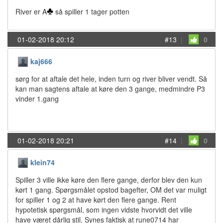
♣
River er A
så spiller 1 tager potten
01-02-2018 20:12
#13
|
0
kaj666
sørg for at aftale det hele, inden turn og river bliver vendt. Så
kan man sagtens aftale at køre den 3 gange, medmindre P3
vinder 1.gang
01-02-2018 20:21
#14
|
0
klein74
Spiller 3 ville ikke køre den flere gange, derfor blev den kun
kørt 1 gang. Spørgsmålet opstod bagefter, OM det var muligt
for spiller 1 og 2 at have kørt den flere gange. Rent
hypotetisk spørgsmål, som ingen vidste hvorvidt det ville
have været dårlig stil. Synes faktisk at rune0714 har