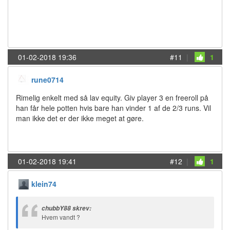
01-02-2018 19:36
#11
|
1
rune0714
Rimelig enkelt med så lav equity. Giv player 3 en freeroll på
han får hele potten hvis bare han vinder 1 af de 2/3 runs. Vil
man ikke det er der ikke meget at gøre.
01-02-2018 19:41
#12
|
1
klein74
chubbY88 skrev:
Hvem vandt ?