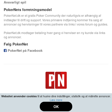
Ansvarligt spil
PokerNets forretningsmodel
PokerNet.dk er et gratis Poker Community der naturligvis er afhængig af
indtægter til drift og support. Vores primære indtjening kommer fra salg af
annoncer og henvisninger til vores partnere via links i vores forum og guides.
PokerNet.dk modtager betaling hver gang vi henviser en ny kunde via links
og annoncer.
Følg PokerNet
PokerNet på Facebook
til at huske dine indstillinger, statistik og at målrette annoncer.
Websitet anvender cookies
Læs mere
18+ | Ansvarligt spil -
Center for Ludomani
•
Fortrolighedspolitik
OK
© 2026 PokerNet.dk All rights reserved.