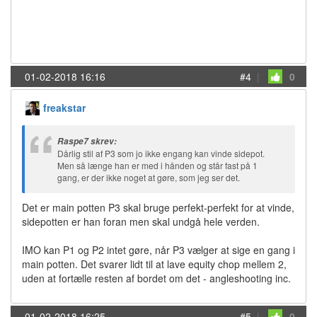
01-02-2018 16:16
#4
|
0
freakstar
Raspe7 skrev:
Dårlig stil af P3 som jo ikke engang kan vinde sidepot.
Men så længe han er med i hånden og står fast på 1
gang, er der ikke noget at gøre, som jeg ser det.
Det er main potten P3 skal bruge perfekt-perfekt for at vinde,
sidepotten er han foran men skal undgå hele verden.
IMO kan P1 og P2 intet gøre, når P3 vælger at sige en gang i
main potten. Det svarer lidt til at lave equity chop mellem 2,
uden at fortælle resten af bordet om det - angleshooting inc.
01-02-2018 16:25
#5
|
0