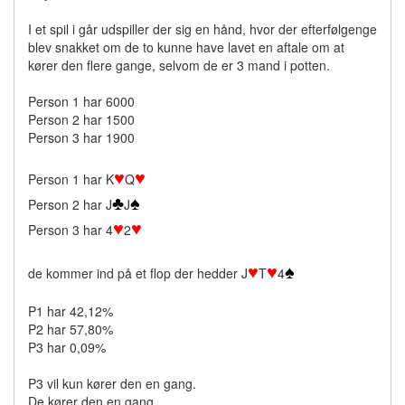
I et spil i går udspiller der sig en hånd, hvor der efterfølgenge
blev snakket om de to kunne have lavet en aftale om at
kører den flere gange, selvom de er 3 mand i potten.
Person 1 har 6000
Person 2 har 1500
Person 3 har 1900
♥
♥
Person 1 har K
Q
♣
♠
Person 2 har J
J
♥
♥
Person 3 har 4
2
♥
♥
♠
de kommer ind på et flop der hedder J
T
4
P1 har 42,12%
P2 har 57,80%
P3 har 0,09%
P3 vil kun kører den en gang.
De kører den en gang