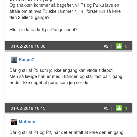
Og snakken kommer så bagefter, vil P1 og P2 ku lave en
aftale om at hvis P3 ikke rammer 4 - 4 i første run så køre
den 2 eller 3 gange?
Eller er dette dårlig stil/angelshoot?
01-02-2018 16:08
#2
|
0
Raspe7
Dårlig stil af P3 som jo ikke engang kan vinde sidepot.
Men så længe han er med i hånden og står fast på 1 gang,
er der ikke noget at gøre, som jeg ser det.
01-02-2018 16:13
#3
|
1
Muhsen
Dårlig stil af P1 og P2, når det er aftalt at køre den én gang.