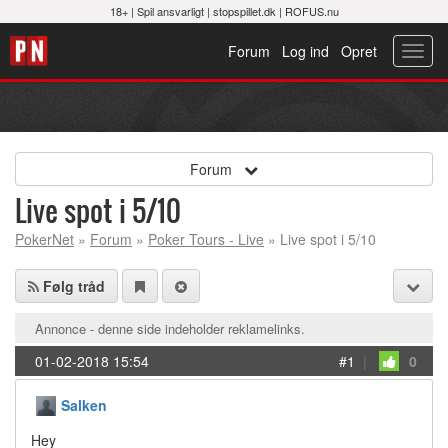
18+ |
Spil ansvarligt
|
stopspillet.dk
|
ROFUS.nu
Forum
Log ind
Opret
Toggl
navig
Forum
Live spot i 5/10
PokerNet
»
Forum
»
Poker Tours - Live
» Live spot i 5/10
Følg tråd
Annonce - denne side indeholder reklamelinks.
01-02-2018 15:54
#1
|
0
Salken
Hey