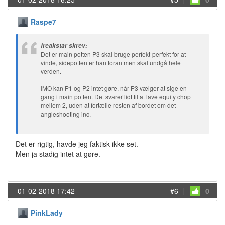
Raspe7
freakstar skrev:
Det er main potten P3 skal bruge perfekt-perfekt for at
vinde, sidepotten er han foran men skal undgå hele
verden.
IMO kan P1 og P2 intet gøre, når P3 vælger at sige en
gang i main potten. Det svarer lidt til at lave equity chop
mellem 2, uden at fortælle resten af bordet om det -
angleshooting inc.
Det er rigtig, havde jeg faktisk ikke set.
Men ja stadig intet at gøre.
01-02-2018 17:42
#6
|
0
PinkLady