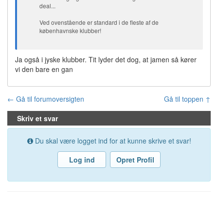
deal...
Ved ovenstående er standard i de fleste af de
københavnske klubber!
Ja også i jyske klubber. Tit lyder det dog, at jamen så kører
vi den bare en gan
← Gå til forumoversigten
Gå til toppen ↑
Skriv et svar
Du skal være logget ind for at kunne skrive et svar!
Log ind
Opret Profil