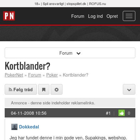
18+ |
Spil ansvarligt
|
stopspillet.dk
|
ROFUS.nu
Forum
Log ind
Opret
Toggl
navig
Forum
Kortblander?
PokerNet
»
Forum
»
Poker
» Kortblander?
Følg tråd
Annonce - denne side indeholder reklamelinks.
04-11-2008 10:56
#1
|
0
Dokkedal
Jeg har fundet denne i min gode ven, Supakings, webshop.