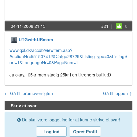
04-11-2008 21:15
#21
|
0
UTGwithURmom
www.qxl.dk/accdb/viewitem.asp?
AuctionNr=551507412&Catg=28729&ListingType=0&ListingS
ort=1&LanguageNr=0&PageNum=1
Ja okay.. 65kr men stadig 25kr i en tikroners butik :D
← Gå til forumoversigten
Gå til toppen ↑
Skriv et svar
Du skal være logget ind for at kunne skrive et svar!
Log ind
Opret Profil