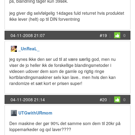
ps, blandning tager kun 39sek.
jeg giver dig selvfølgelig 14dages fuld returret hvis produktet
ikke lever (helt) op til DIN forventning
04-11-2008 21:07
#19
|
0
_UnReaL_
jeg synes ikke den ser ud til at være særlig god, men nu
viser de jo heller ikk de forskellige blandingsmetoder i
videoen udover dem som de gamle og rigtig ringe
kortblandingsmaskiner selv kan lave.. men hvis den kan
randomize et sæt kort er prisen super!
04-11-2008 21:14
#20
|
0
UTGwithURmom
Den maskine der gør 90% det samme som dem til 20kr på
loppemarkeder og qxl laver????