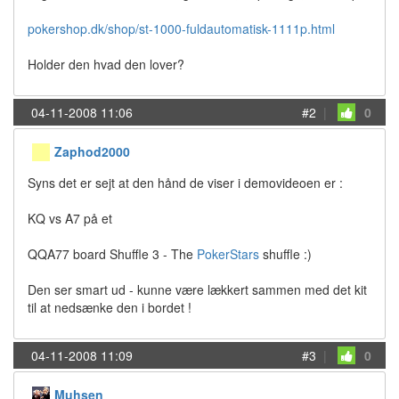
pokershop.dk/shop/st-1000-fuldautomatisk-1111p.html
Holder den hvad den lover?
04-11-2008 11:06
#2
|
0
Zaphod2000
Syns det er sejt at den hånd de viser i demovideoen er :
KQ vs A7 på et
QQA77 board Shuffle 3 - The
PokerStars
shuffle :)
Den ser smart ud - kunne være lækkert sammen med det kit
til at nedsænke den i bordet !
04-11-2008 11:09
#3
|
0
Muhsen