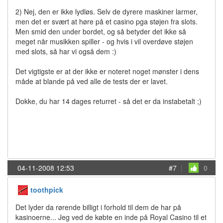
2) Nej, den er ikke lydløs. Selv de dyrere maskiner larmer,
men det er svært at høre på et casino pga støjen fra slots.
Men smid den under bordet, og så betyder det ikke så
meget når musikken spiller - og hvis i vil overdøve støjen
med slots, så har vi også dem :)
Det vigtigste er at der ikke er noteret noget mønster i dens
måde at blande på ved alle de tests der er lavet.
Dokke, du har 14 dages returret - så det er da instabetalt ;)
04-11-2008 12:53
#7
|
0
toothpick
Det lyder da rørende billigt i forhold til dem de har på
kasinoerne... Jeg ved de købte en inde på Royal Casino til et