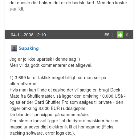
det eneste der holder, det er de bedste kort. Men den koster
sku lidt,
04-11-2008 12:10
#6
|
0
Supaking
Jeg er jo ikke upartisk i denne sag :)
Men vil da godt kommenterer det alligevel.
1) 3.699 kr. er faktisk meget billigt når man ser på
alternativerne.
Hvis man kan finde et casino der vil sælge en brugt Deck
Mate fra Shufflemaster, så ligger den omkring 10.000 US$ -
og så er der Card Shuffler Pro som sælges til private - den
ligger omkring 8.000 EUR i udsalgspris.
De blander i princippet på samme måde.
Den største forskel ligger i at de dyrere maskiner har en
masse unødvendigt elektronik til et homegame (F.eks.
tracking software, error logs etc.).