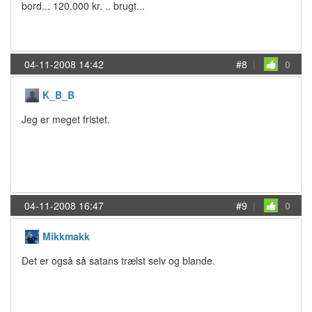
bord... 120.000 kr. .. brugt...
04-11-2008 14:42
#8
|
0
K_B_B
Jeg er meget fristet.
04-11-2008 16:47
#9
|
0
Mikkmakk
Det er også så satans trælst selv og blande.