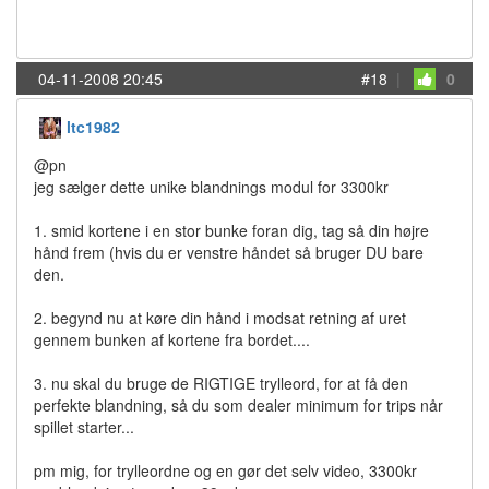
04-11-2008 20:45
#18
|
0
ltc1982
@pn
jeg sælger dette unike blandnings modul for 3300kr
1. smid kortene i en stor bunke foran dig, tag så din højre
hånd frem (hvis du er venstre håndet så bruger DU bare
den.
2. begynd nu at køre din hånd i modsat retning af uret
gennem bunken af kortene fra bordet....
3. nu skal du bruge de RIGTIGE trylleord, for at få den
perfekte blandning, så du som dealer minimum for trips når
spillet starter...
pm mig, for trylleordne og en gør det selv video, 3300kr