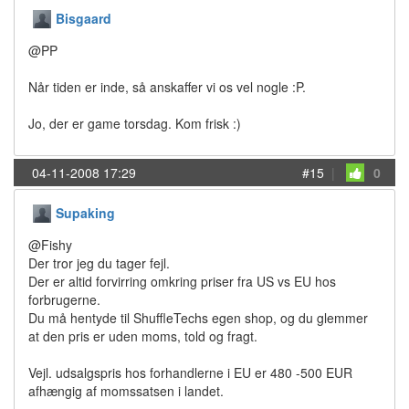
Bisgaard
@PP
Når tiden er inde, så anskaffer vi os vel nogle :P.
Jo, der er game torsdag. Kom frisk :)
04-11-2008 17:29
#15
|
0
Supaking
@Fishy
Der tror jeg du tager fejl.
Der er altid forvirring omkring priser fra US vs EU hos
forbrugerne.
Du må hentyde til ShuffleTechs egen shop, og du glemmer
at den pris er uden moms, told og fragt.
Vejl. udsalgspris hos forhandlerne i EU er 480 -500 EUR
afhængig af momssatsen i landet.