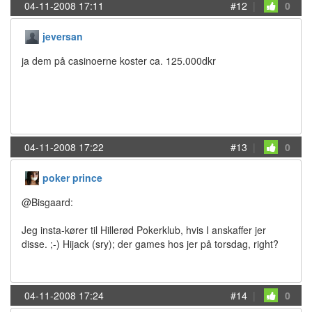
04-11-2008 17:11
#12
|
0
jeversan
ja dem på casinoerne koster ca. 125.000dkr
04-11-2008 17:22
#13
|
0
poker prince
@Bisgaard:
Jeg insta-kører til Hillerød Pokerklub, hvis I anskaffer jer
disse. ;-) Hijack (sry); der games hos jer på torsdag, right?
04-11-2008 17:24
#14
|
0