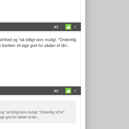
#5
|
0
rihed og "så billigt som muligt. "Ordentlig
 banken vil sige god for sådan et lån..
#6
|
0
g "så billigt som muligt. "Ordentlig V2'er"
ige god for sådan et lån..