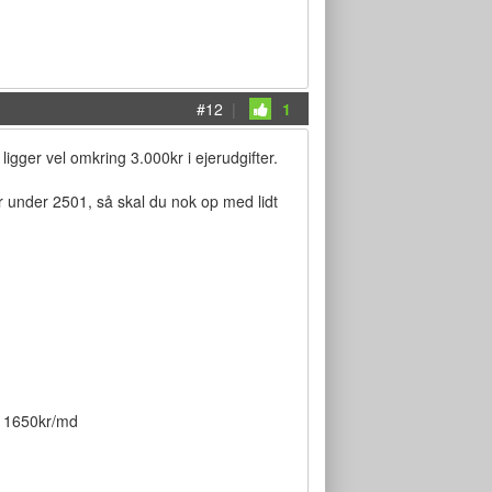
#12
|
1
gger vel omkring 3.000kr i ejerudgifter.
under 2501, så skal du nok op med lidt
ge 1650kr/md