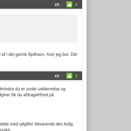
#8
|
0
t af i det gamle Sydhavn, hvor jeg bor. Det
#9
|
2
edmindre du er under uddannelse og
iver får du afdragsfrihed på
dde med udgifter tilsvarende den bolig
muligt.