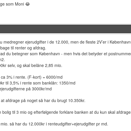
nge som Moni 😂
 medregner ejerudgifter i de 12.000, men de fleste 2V’er i København li
lbage til renter og afdrag.
vad du betegner som København - men hvis det betyder et postnummer 
0m2.
0kr selv, og skal belåne 2,85 mio.
il ca 3% i rente. (F-kort) = 6000/md
kr til 3,5% i rente som banklån: 1350/md
ejerudgifterne på 3000kr/md
 at afdrage på noget så har du brugt 10.350kr.
n bolig til 3 mio og efterfølgende forklare banken at du kun skal afdra
 mio. så har du 12.000kr i renteudgifter+ejerudgifter pr md.