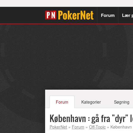
Forum
Lær 
Forum
Kategorier
Søgning
København : gå fra "dyr" le
PokerNet
»
Forum
»
Off-Topic
» København : g