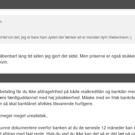
v:
intet om det, jeg er bare ham Jyden der tænker alt er monster dyrt i København;-)
åbenbart lang tid siden jeg gjort det sidst. Men priserne er også stukke
9 kvm.
taling får du ikke afdragsfrihed på både realkreditlån og banklån m
ære færdiguddannet med høj jobsikkerhed. Måske med en frisk bankrådg
n så skal banklånet afvikles tilsvarende hurtigere.
 meget meget urealistisk..
unne dokumentere overfor banken at du de seneste 12 måneder kan si
 afdrag med fast rente. Hvis du ved du ikke kan det så er det tæt på u