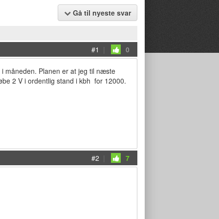
Gå til nyeste svar
#1
|
0
0 i måneden. Planen er at jeg til næste
 købe 2 V i ordentlig stand i kbh for 12000.
#2
|
7