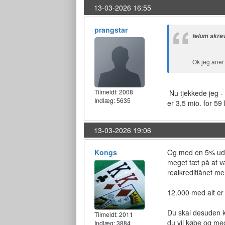
13-03-2026 16:55
prangstar
telum skre
Ok jeg aner 
Tilmeldt:
2008
Nu tjekkede jeg - 
Indlæg: 5635
er 3,5 mio. for 5
13-03-2026 19:06
Kongs
Og med en 5% udbe
meget tæt på at v
realkreditlånet me
12.000 med alt er
Du skal desuden k
Tilmeldt:
2011
du vil købe og med
Indlæg: 3884