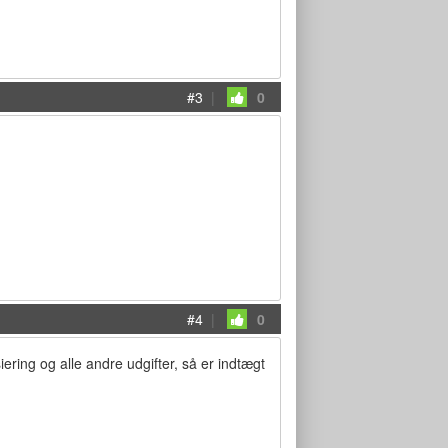
#3
|
0
#4
|
0
ring og alle andre udgifter, så er indtægt