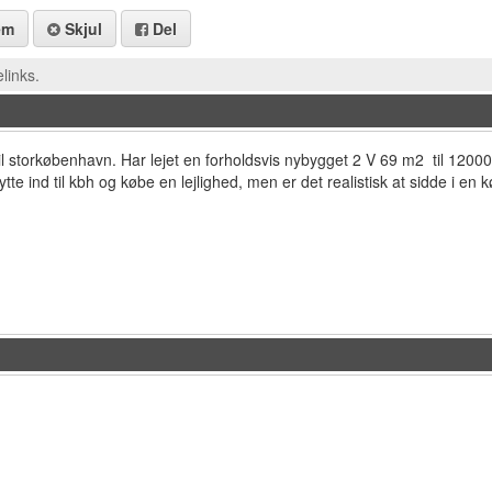
em
Skjul
Del
links.
 til storkøbenhavn. Har lejet en forholdsvis nybygget 2 V 69 m2 til 1200
ytte ind til kbh og købe en lejlighed, men er det realistisk at sidde i en