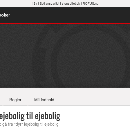
18+ |
Spil ansvarligt
|
stopspillet.dk
|
ROFUS.nu
poker
Regler
Mit indhold
jebolig til ejebolig
å fra "dyr" lejebolig til ejebolig