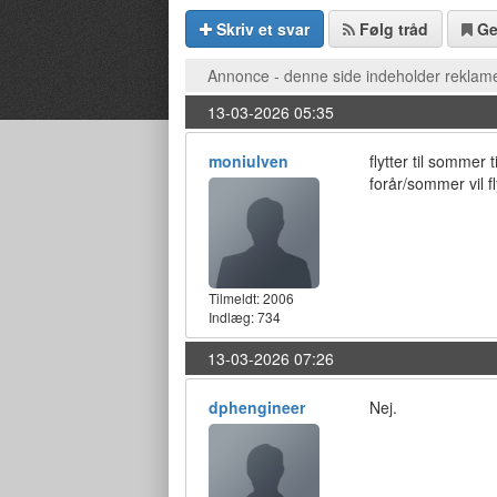
Skriv et svar
Følg tråd
G
Annonce - denne side indeholder reklame
13-03-2026 05:35
moniulven
flytter til sommer
forår/sommer vil fl
Tilmeldt:
2006
Indlæg: 734
13-03-2026 07:26
dphengineer
Nej.