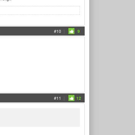
#10
|
9
#11
|
12