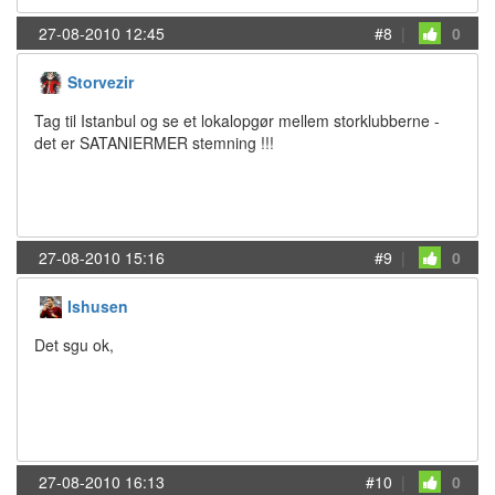
27-08-2010 12:45
#8
|
0
Storvezir
Tag til Istanbul og se et lokalopgør mellem storklubberne -
det er SATANIERMER stemning !!!
27-08-2010 15:16
#9
|
0
Ishusen
Det sgu ok,
27-08-2010 16:13
#10
|
0