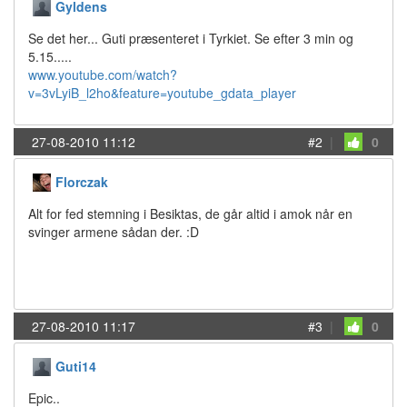
Gyldens
Se det her... Guti præsenteret i Tyrkiet. Se efter 3 min og
5.15.....
www.youtube.com/watch?
v=3vLyiB_l2ho&feature=youtube_gdata_player
27-08-2010 11:12
#2
|
0
Florczak
Alt for fed stemning i Besiktas, de går altid i amok når en
svinger armene sådan der. :D
27-08-2010 11:17
#3
|
0
Guti14
Epic..