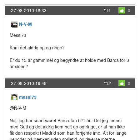
27-08-2010 16:33
#11
|
0
N-V-M
Messi73
Kom det aldrig op og ringe?
Er du 15 år gammmel og begyndte at holde med Barca for 3
år siden?
27-08-2010 16:48
#12
|
0
messi73
@N-V-M
Nej, jeg har snart været Barca-fan i 21 år.. Det jeg mener
med Guti og det aldrig kom helt op og ringe, er at han ikke
fik den respekt i Madrid som han fortjente imo. Alt for lange
perioder på bænken uden spilletid, og diverse interne