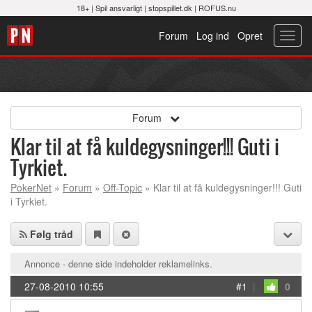
18+ |
Spil ansvarligt
|
stopspillet.dk
|
ROFUS.nu
Forum
Log ind
Opret
Toggl
navig
Forum
Klar til at få kuldegysninger!!! Guti i
Tyrkiet.
PokerNet
»
Forum
»
Off-Topic
» Klar til at få kuldegysninger!!! Guti
i Tyrkiet.
Følg tråd
Annonce - denne side indeholder reklamelinks.
27-08-2010 10:55
#1
|
0