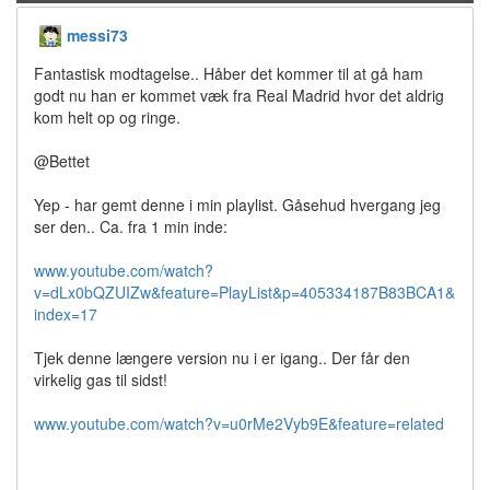
messi73
Fantastisk modtagelse.. Håber det kommer til at gå ham
godt nu han er kommet væk fra Real Madrid hvor det aldrig
kom helt op og ringe.
@Bettet
Yep - har gemt denne i min playlist. Gåsehud hvergang jeg
ser den.. Ca. fra 1 min inde:
www.youtube.com/watch?
v=dLx0bQZUIZw&feature=PlayList&p=405334187B83BCA1&
index=17
Tjek denne længere version nu i er igang.. Der får den
virkelig gas til sidst!
www.youtube.com/watch?v=u0rMe2Vyb9E&feature=related