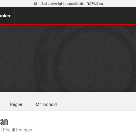
18+ |
Spil ansvarligt
|
stopspillet.dk
|
ROFUS.nu
poker
Regler
Mit indhold
man
t Fed til Ironman