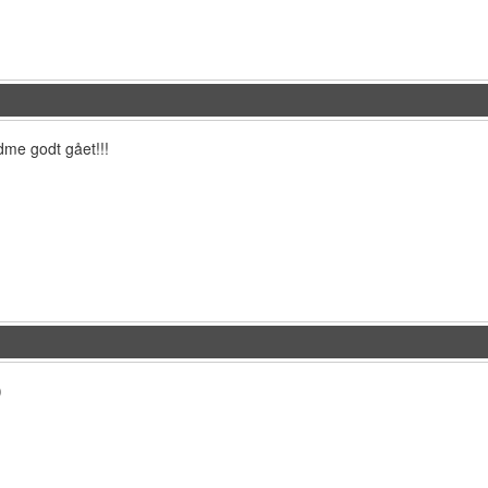
me godt gået!!!
)