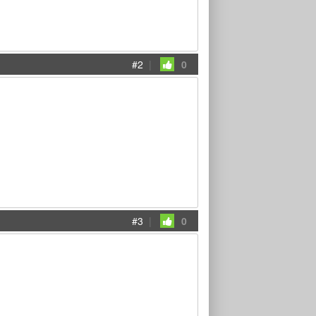
#2
|
0
#3
|
0