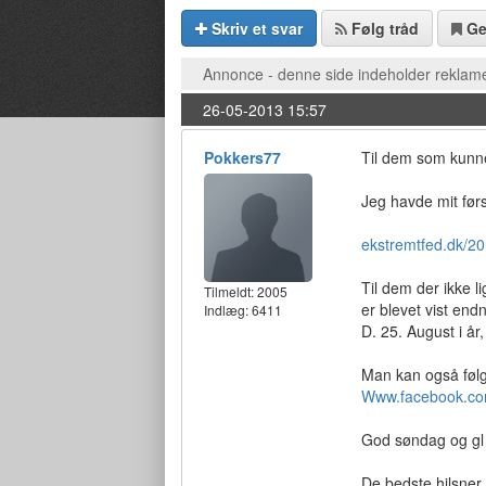
Skriv et svar
Følg tråd
G
Annonce - denne side indeholder reklame
26-05-2013 15:57
Pokkers77
Til dem som kunne
Jeg havde mit førs
ekstremtfed.dk/20
Til dem der ikke l
Tilmeldt:
2005
er blevet vist end
Indlæg: 6411
D. 25. August i år,
Man kan også følg
Www.facebook.com
God søndag og gl
De bedste hilsner