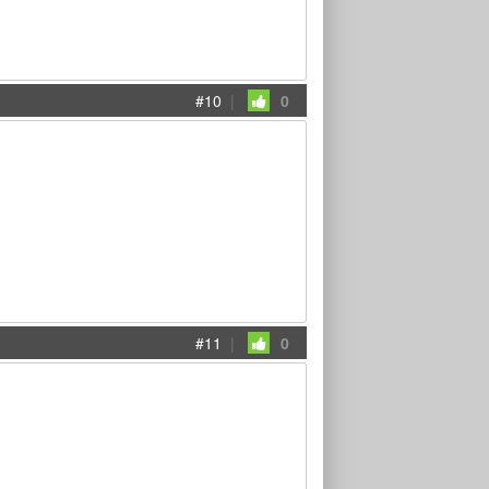
#10
|
0
#11
|
0