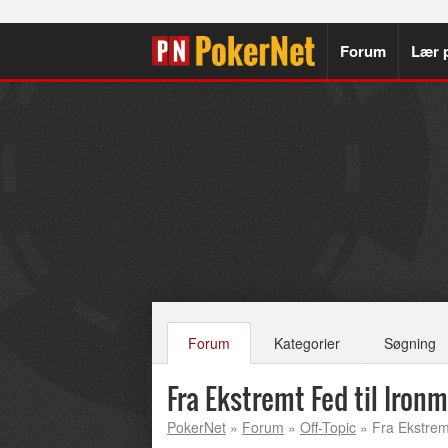
Forum
Lær 
Forum
Kategorier
Søgning
Fra Ekstremt Fed til Iron
PokerNet
»
Forum
»
Off-Topic
» Fra Ekstrem