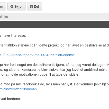
em
Skjul
Del
links.
 have interesse.
te triathlon stævne i går i dette projekt, og har lavet en beskrivelse af 
13/05/25/race-report-kmd-4184-triathlon-odense
ige har læst noget om det tidlihere tidligere, så har jeg været deltager 
nu, og så efter kameraerne blev slukket har jeg lavet et ambitiøst mål
 for at holde motivationen oppe til at tabe det sidste.
e med på min facebook side, hvis man har lyst. Der kommer jævnligt op
/ekstremtfedtilironman
 ved bordene.