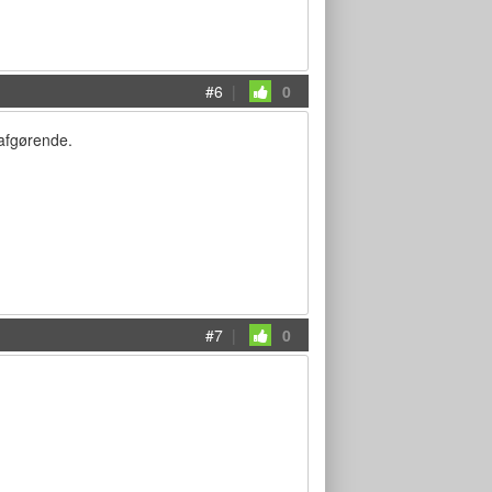
#6
|
0
 afgørende.
#7
|
0