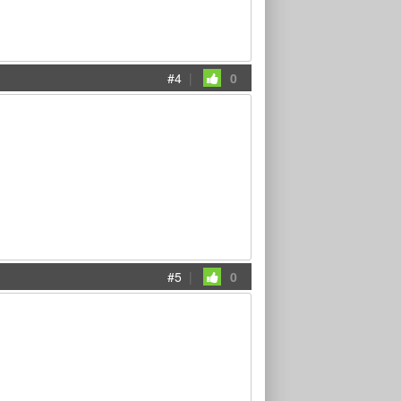
#4
|
0
#5
|
0