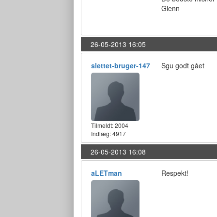
Glenn
26-05-2013 16:05
slettet-bruger-147
Sgu godt gået
Tilmeldt:
2004
Indlæg: 4917
26-05-2013 16:08
aLETman
Respekt!