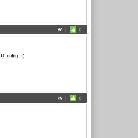
#8
|
0
 træning. ;-)
#9
|
0