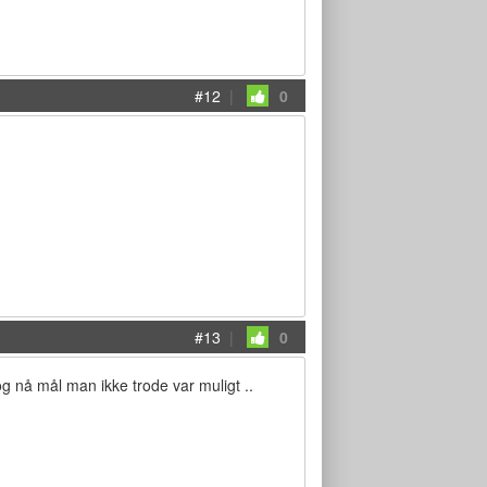
#12
|
0
#13
|
0
 og nå mål man ikke trode var muligt ..