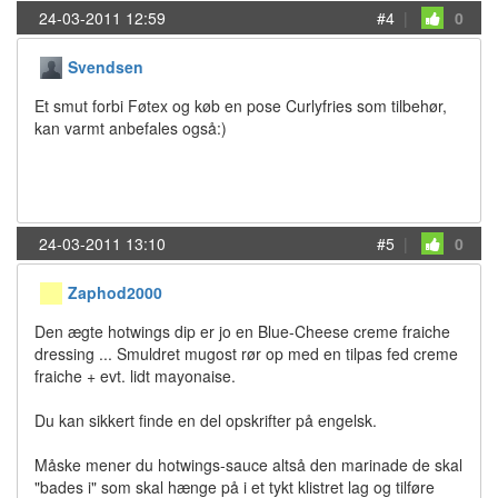
24-03-2011 12:59
#4
|
0
Svendsen
Et smut forbi Føtex og køb en pose Curlyfries som tilbehør,
kan varmt anbefales også:)
24-03-2011 13:10
#5
|
0
Zaphod2000
Den ægte hotwings dip er jo en Blue-Cheese creme fraiche
dressing ... Smuldret mugost rør op med en tilpas fed creme
fraiche + evt. lidt mayonaise.
Du kan sikkert finde en del opskrifter på engelsk.
Måske mener du hotwings-sauce altså den marinade de skal
"bades i" som skal hænge på i et tykt klistret lag og tilføre