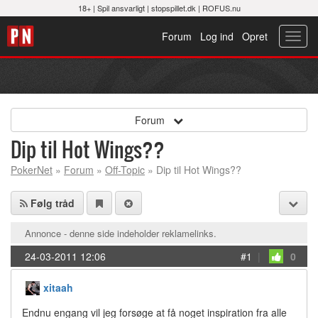
18+ |
Spil ansvarligt
|
stopspillet.dk
|
ROFUS.nu
Forum
Log ind
Opret
Toggl
navig
Forum
Dip til Hot Wings??
PokerNet
»
Forum
»
Off-Topic
» Dip til Hot Wings??
Følg tråd
Annonce - denne side indeholder reklamelinks.
24-03-2011 12:06
#1
|
0
xitaah
Endnu engang vil jeg forsøge at få noget inspiration fra alle