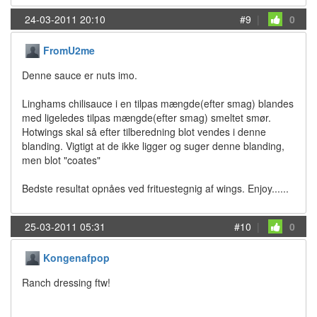
24-03-2011 20:10
#9
|
0
FromU2me
Denne sauce er nuts imo.
Linghams chilisauce i en tilpas mængde(efter smag) blandes
med ligeledes tilpas mængde(efter smag) smeltet smør.
Hotwings skal så efter tilberedning blot vendes i denne
blanding. Vigtigt at de ikke ligger og suger denne blanding,
men blot "coates"
Bedste resultat opnåes ved frituestegnig af wings. Enjoy......
25-03-2011 05:31
#10
|
0
Kongenafpop
Ranch dressing ftw!