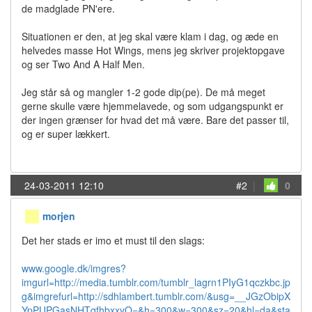
de madglade PN'ere.
Situationen er den, at jeg skal være klam i dag, og æde en
helvedes masse Hot Wings, mens jeg skriver projektopgave
og ser Two And A Half Men.
Jeg står så og mangler 1-2 gode dip(pe). De må meget
gerne skulle være hjemmelavede, og som udgangspunkt er
der ingen grænser for hvad det må være. Bare det passer til,
og er super lækkert.
24-03-2011 12:10
#2
|
0
morjen
Det her stads er imo et must til den slags:
www.google.dk/imgres?
imgurl=http://media.tumblr.com/tumblr_lagrn1PIyG1qczkbc.jp
g&imgrefurl=http://sdhlambert.tumblr.com/&usg=__JGzObipX
YpPUPGasNHTqfhbxxyQ=&h=300&w=300&sz=20&hl=da&sta