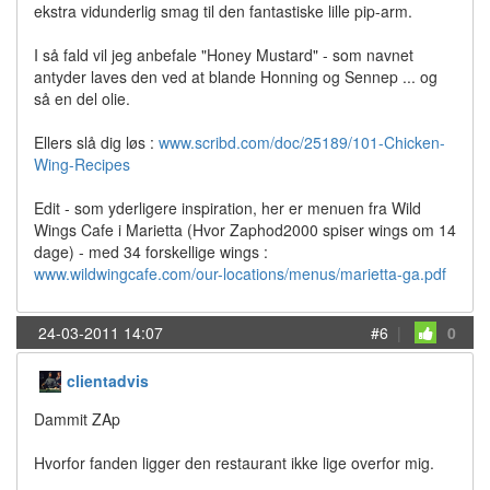
ekstra vidunderlig smag til den fantastiske lille pip-arm.
I så fald vil jeg anbefale "Honey Mustard" - som navnet
antyder laves den ved at blande Honning og Sennep ... og
så en del olie.
Ellers slå dig løs :
www.scribd.com/doc/25189/101-Chicken-
Wing-Recipes
Edit - som yderligere inspiration, her er menuen fra Wild
Wings Cafe i Marietta (Hvor Zaphod2000 spiser wings om 14
dage) - med 34 forskellige wings :
www.wildwingcafe.com/our-locations/menus/marietta-ga.pdf
24-03-2011 14:07
#6
|
0
clientadvis
Dammit ZAp
Hvorfor fanden ligger den restaurant ikke lige overfor mig.