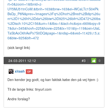
rt=0&zoom=1&tbnid=z-
UY5MJ51tnCoM:&tbnh=163&tbnw=163&ei=WCaLTc1S04Pk
BsDp_P8N&prev=/images%3Fq%3Dhot%2Bred%2Bdip%26u
m%3D1%26hl%3Dda%26biw%3D925%26bih%3D472%26tbs
%3Disch:10%2C156&um=1&itbs=1&iact=hc&vpx=669&vpy=9
7&dur=345&hovh=225&hovw=225&tx=101&ty=119&oei=UiaL
TaSbAoO6hAePx7S0DQ&page=1&ndsp=6&ved=1t:429,r:5,s:
0&biw=925&bih=472
(sick langt link)
24-03-2011 12:12
#3
|
0
xitaah
OP
Den kender jeg godt, og kan faktisk købe den på vej hjem :)
Til de lange links: tinyurl.com
Andre forslag?