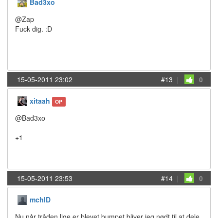
Bad3xo
@Zap
Fuck dig. :D
15-05-2011 23:02
#13
|
0
xitaah
OP
@Bad3xo
+1
15-05-2011 23:53
#14
|
0
mchlD
Nu når tråden lige er blevet bumpet bliver jeg nødt til at dele