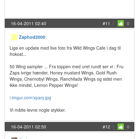
16-04-2011 02:40
#11
|
0
Zaphod2000
Lige en update med live foto fra Wild Wings Cafe i dag til
frokost...
50 Wing sampler ... Fra toppen med uret rundt ser vi : Fru
Zaps ivrige hænder, Honey mustard Wings, Gold Rush
Wings, Chernobyl Wings, Ranchilada Wings og sidst men
ikke mindst, Lemon Pepper Wings!
i.imgur.com/xpary.jpg
Vi måtte levne nogle stykker.
16-04-2011 02:50
#12
|
0