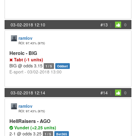
03-02-2018 12:10
#13
|
0
ramlov
ROI: 97.43%
(975)
Heroic - BIG
Tabt (-1 units)
BIG @ odds 3.15
1 / 5
Oddset
E-sport - 03/02-2018 13:00
03-02-2018 12:14
#14
|
0
ramlov
ROI: 97.43%
(975)
HellRaisers - AGO
Vundet (+2.25 units)
2-1 @ odds 3.25
1 / 5
Bet365