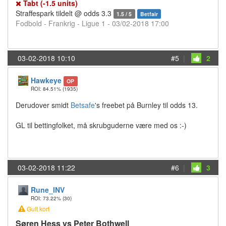
Tabt (-1.5 units)
Straffespark tildelt @ odds 3.3
1.5 / 5
Betfair
Fodbold - Frankrig - Ligue 1 - 03/02-2018 17:00
03-02-2018 10:10
#5
|
2
Hawkeye
OP
ROI: 84.51%
(1935)
Derudover smidt
Betsafe
's freebet på Burnley til odds 13.
GL til bettingfolket, må skrubguderne være med os :-)
03-02-2018 11:22
#6
|
3
Rune_INV
ROI: 73.22%
(30)
Gult kort
Søren Hess vs Peter Bothwell