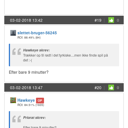
03-02-2018 13:42
#19
|
0
slettet-bruger-56245
ROI: 88.49%
(84)
Hawkeye skrev:
Trækker op til rødt i det tyrkiske....men ikke finde spil på
det :-(
Efter bare 9 minutter?
03-02-2018 13:47
#20
|
0
Hawkeye
OP
ROI: 84.51%
(1935)
Priorat skrev:
Efter bare 9 minutter?