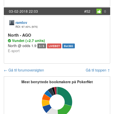
03-02-2018 22:03
#52
|
0
ramlov
ROI: 97.43%
(975)
North - AGO
Vundet (+2.7 units)
North @ odds 1.9
3 / 5
LIVEBET
Bet365
E-sport
← Gå til forumoversigten
Gå til toppen ↑
Mest benyttede bookmakere på PokerNet