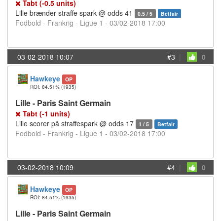
Tabt (-0.5 units)
Lille brænder straffe spark @ odds 41
0.5 / 5
Betfair
Fodbold - Frankrig - Ligue 1 - 03/02-2018 17:00
03-02-2018 10:07
#3
|
0
Hawkeye
OP
ROI: 84.51%
(1935)
Lille - Paris Saint Germain
Tabt (-1 units)
Lille scorer på straffespark @ odds 17
1 / 5
Betfair
Fodbold - Frankrig - Ligue 1 - 03/02-2018 17:00
03-02-2018 10:09
#4
|
0
Hawkeye
OP
ROI: 84.51%
(1935)
Lille - Paris Saint Germain