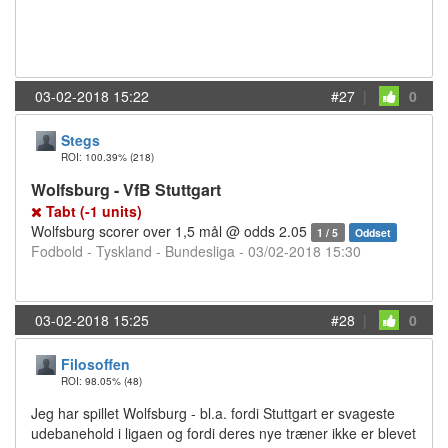
03-02-2018 15:22
#27
|
0
Stegs
ROI: 100.39%
(218)
Wolfsburg - VfB Stuttgart
Tabt (-1 units)
Wolfsburg scorer over 1,5 mål @ odds 2.05
1 / 5
Oddset
Fodbold - Tyskland - Bundesliga - 03/02-2018 15:30
03-02-2018 15:25
#28
|
0
Filosoffen
ROI: 98.05%
(48)
Jeg har spillet Wolfsburg - bl.a. fordi Stuttgart er svageste
udebanehold i ligaen og fordi deres nye træner ikke er blevet