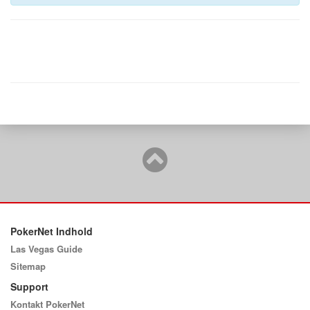
PokerNet Indhold
Las Vegas Guide
Sitemap
Support
Kontakt PokerNet