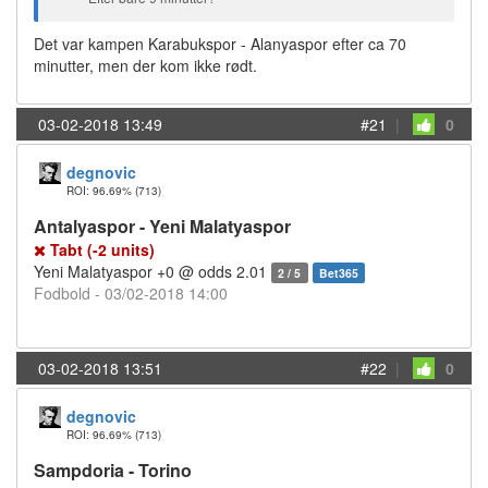
Det var kampen Karabukspor - Alanyaspor efter ca 70
minutter, men der kom ikke rødt.
03-02-2018 13:49
#21
|
0
degnovic
ROI: 96.69%
(713)
Antalyaspor - Yeni Malatyaspor
Tabt (-2 units)
Yeni Malatyaspor +0 @ odds 2.01
2 / 5
Bet365
Fodbold - 03/02-2018 14:00
03-02-2018 13:51
#22
|
0
degnovic
ROI: 96.69%
(713)
Sampdoria - Torino