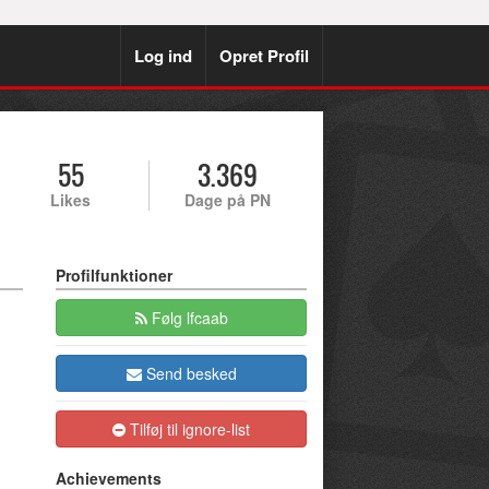
Log ind
Opret Profil
55
3.369
Likes
Dage på PN
Profilfunktioner
Følg lfcaab
Send besked
Tilføj til ignore-list
Achievements