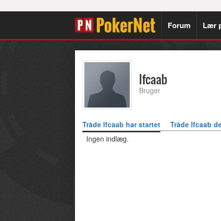
Forum
Lær 
lfcaab
Bruger
Tråde lfcaab har startet
Tråde lfcaab de
Ingen indlæg.