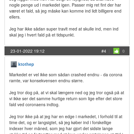
nogle penge ud i markedet igen. Passer mig ret fint der har
været et fald, så jeg måske kan komme ind lidt billigere end
ellers.
Jeg har ikke sådan super travlt med at skulle ind, men ind
skal jeg i hvert fald på et tidspunkt.
23-01-2022 19:12
#4
|
0
ktothep
Markedet er vel ikke som sådan crashed endnu - da corona
ramte, var konsekvensen endnu større.
Jeg tror dog på, at vi skal længere ned og jeg tror også på at
vi ikke ser det samme hurtige return som lige efter det store
fald ved coronaens indtog.
Jeg tror ikke på at jeg har en edge i markedet, i forhold til at
time det, og er langsigtet, så jeg køber ind i forskellige
indexer hver måned, som jeg har gjort det sidste lange