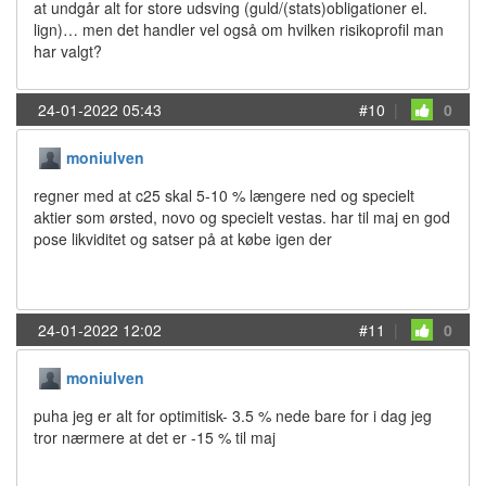
at undgår alt for store udsving (guld/(stats)obligationer el.
lign)… men det handler vel også om hvilken risikoprofil man
har valgt?
24-01-2022 05:43
#10
|
0
moniulven
regner med at c25 skal 5-10 % længere ned og specielt
aktier som ørsted, novo og specielt vestas. har til maj en god
pose likviditet og satser på at købe igen der
24-01-2022 12:02
#11
|
0
moniulven
puha jeg er alt for optimitisk- 3.5 % nede bare for i dag jeg
tror nærmere at det er -15 % til maj