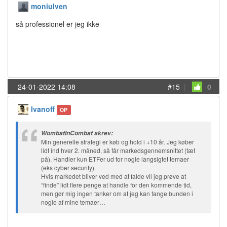
moniulven
så professionel er jeg ikke
24-01-2022 14:08
#15
|
0
Ivanoff
OP
WombatInCombat skrev:
Min generelle strategi er køb og hold i +10 år. Jeg køber
lidt ind hver 2. måned, så får markedsgennemsnittet (tæt
på). Handler kun ETFer ud for nogle langsigtet temaer
(eks cyber security).
Hvis markedet bliver ved med at falde vil jeg prøve at
“finde” lidt flere penge at handle for den kommende tid,
men gør mig ingen tanker om at jeg kan fange bunden i
nogle af mine temaer…