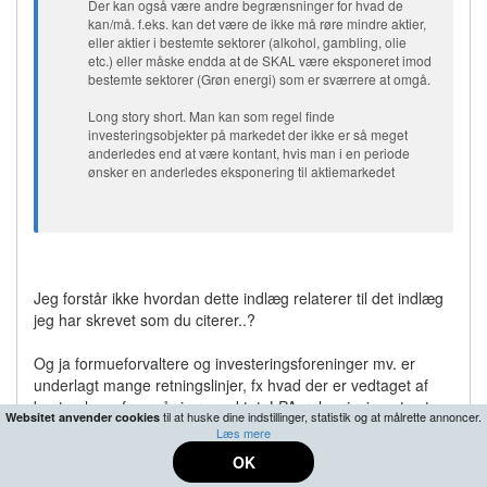
Der kan også være andre begrænsninger for hvad de
kan/må. f.eks. kan det være de ikke må røre mindre aktier,
eller aktier i bestemte sektorer (alkohol, gambling, olie
etc.) eller måske endda at de SKAL være eksponeret imod
bestemte sektorer (Grøn energi) som er sværrere at omgå.
Long story short. Man kan som regel finde
investeringsobjekter på markedet der ikke er så meget
anderledes end at være kontant, hvis man i en periode
ønsker en anderledes eksponering til aktiemarkedet
Jeg forstår ikke hvordan dette indlæg relaterer til det indlæg
jeg har skrevet som du citerer..?
Og ja formueforvaltere og investeringsforeninger mv. er
underlagt mange retningslinjer, fx hvad der er vedtaget af
bestyrelsen, fremgår i prospektet, LPAer, lovgivning etc etc..
til at huske dine indstillinger, statistik og at målrette annoncer.
Websitet anvender cookies
Læs mere
OK
26-01-2022 14:28
#37
|
0