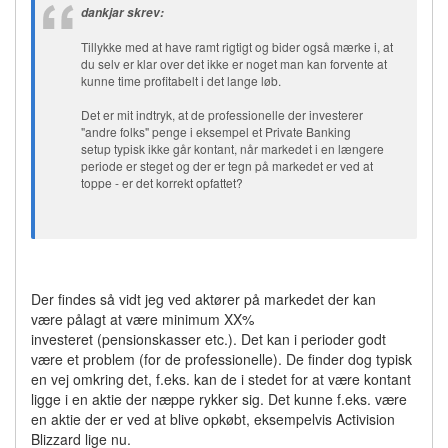
dankjar skrev:
Tillykke med at have ramt rigtigt og bider også mærke i, at
du selv er klar over det ikke er noget man kan forvente at
kunne time profitabelt i det lange løb.
Det er mit indtryk, at de professionelle der investerer
"andre folks" penge i eksempel et Private Banking
setup typisk ikke går kontant, når markedet i en længere
periode er steget og der er tegn på markedet er ved at
toppe - er det korrekt opfattet?
Der findes så vidt jeg ved aktører på markedet der kan
være pålagt at være minimum XX%
investeret (pensionskasser etc.). Det kan i perioder godt
være et problem (for de professionelle). De finder dog typisk
en vej omkring det, f.eks. kan de i stedet for at være kontant
ligge i en aktie der næppe rykker sig. Det kunne f.eks. være
en aktie der er ved at blive opkøbt, eksempelvis Activision
Blizzard lige nu.