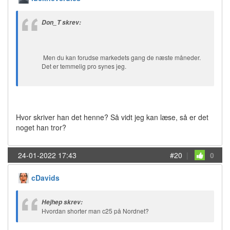
Don_T skrev:
Men du kan forudse markedets gang de næste måneder.
Det er temmelig pro synes jeg.
Hvor skriver han det henne? Så vidt jeg kan læse, så er det
noget han tror?
24-01-2022 17:43
#20
|
0
cDavids
Hejhep skrev:
Hvordan shorter man c25 på Nordnet?