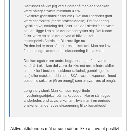
Der findes så vidt jeg ved aktører på markedet der kan
være pålagt at være minimum XX%
investeret (pensionskasser etc.). Det kan i perioder godt
være et problem (for de professionelle). De finder dog
typisk en vej omkring det, f.eks. kan de i stedet for at være
kontant ligge i en aktie der næppe rykker sig. Det kunne
f.eks. være en aktie der er ved at blive opkøbt,
eksempelvis Activision Blizzard lige nu.
På den led er man sådan næsten kontant. Man har i hvert
fald en meget anderledes eksponering til markedet.
Der kan også være andre begrænsninger for hvad de
kan/må. f.eks. kan det være de ikke må røre mindre aktier,
eller aktier i bestemte sektorer (alkohol, gambling, olie
etc.) eller måske endda at de SKAL være eksponeret imod
bestemte sektorer (Grøn energi) som er sværrere at omgå.
Long story short. Man kan som regel finde
investeringsobjekter på markedet der ikke er så meget
anderledes end at være kontant, hvis man i en periode
ønsker en anderledes eksponering til aktiemarkedet
Aktive aktiefondes mål er som sådan ikke at lave et positivt