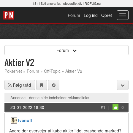
18+ |
Spil ansvarligt
|
stopspillet.dk
|
ROFUS.nu
Forum
Log ind
Opret
Toggl
navig
Forum
Aktier V2
PokerNet
»
Forum
»
Off-Topic
» Aktier V2
Følg tråd
Annonce - denne side indeholder reklamelinks.
23-01-2022 18:30
#1
|
0
Ivanoff
Andre der overvejer at købe aktier i det crashende marked?