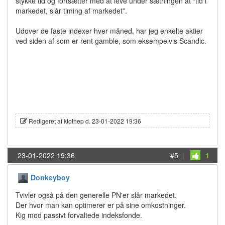
stykke tid og fortsætter med at leve under sætningen at “tid i
markedet, slår timing af markedet”.
Udover de faste indexer hver måned, har jeg enkelte aktier
ved siden af som er rent gamble, som eksempelvis Scandic.
Redigeret af ktothep d. 23-01-2022 19:36
23-01-2022 19:36
#5
|
1
Donkeyboy
Tvivler også på den generelle PN'er slår markedet.
Der hvor man kan optimerer er på sine omkostninger.
Kig mod passivt forvaltede indeksfonde.