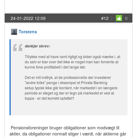
24-01-2022 12:09
#12
|
0
Torstens
dankjar skrev:
Tillykke med at have ramt rigtigt og bider også mærke i, at
du selv er klar over det ikke er noget man kan forvente at
kunne time profitabelt i det lange løb.
Det er mit indtryk, at de professionelle der investerer
"andre folks" penge i eksempel et Private Banking
setup typisk ikke går kontant, når markedet i en længere
periode er steget og der er tegn på markedet er ved at
toppe - er det korrekt opfattet?
Pensionsforeninger bruger obligationer som modvægt til
aktier, da obligationer normalt stiger i værdi, når aktierne går