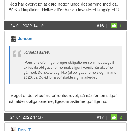
Jeg har overvejet at gøre nogenlunde det samme med ca.
50% af kapitalen. Hvilke etf'er har du investeret langsigtet i?
24-01-2022 14:19
#16
|
1
Jensen
Torstens skrev:
Pensionsforeninger bruger obligationer som modvægt til
aktier, da obligationer normalt stiger i værdi, når aktierne
går ned. Det skete dog ikke (at obligationerne steg) i marts
2020, da Covid for alvor skabte sig i markedet.
Meget af det vi ser nu er rentedrevet, så når renten stiger,
så falder obligationerne, ligesom aktierne gør lige nu.
24-01-2022 14:37
#17
|
2
Don_T