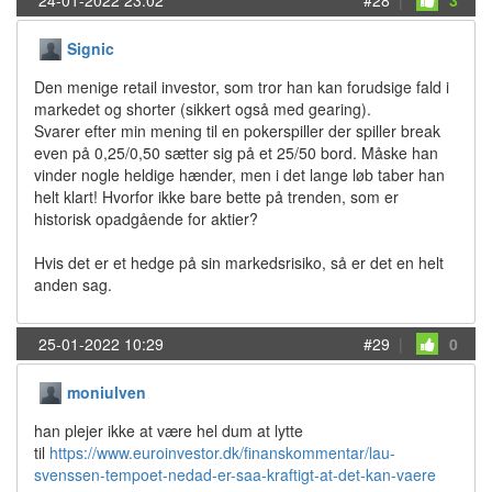
24-01-2022 23:02
#28
|
3
Signic
Den menige retail investor, som tror han kan forudsige fald i
markedet og shorter (sikkert også med gearing).
Svarer efter min mening til en pokerspiller der spiller break
even på 0,25/0,50 sætter sig på et 25/50 bord. Måske han
vinder nogle heldige hænder, men i det lange løb taber han
helt klart! Hvorfor ikke bare bette på trenden, som er
historisk opadgående for aktier?
Hvis det er et hedge på sin markedsrisiko, så er det en helt
anden sag.
25-01-2022 10:29
#29
|
0
moniulven
han plejer ikke at være hel dum at lytte
til
https://www.euroinvestor.dk/finanskommentar/lau-
svenssen-tempoet-nedad-er-saa-kraftigt-at-det-kan-vaere