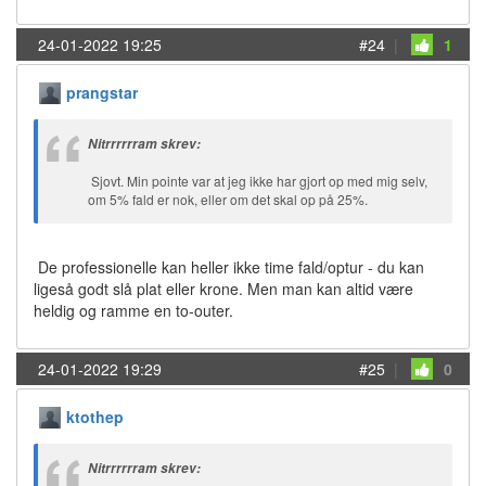
24-01-2022 19:25
#24
|
1
prangstar
Nitrrrrrram skrev:
Sjovt. Min pointe var at jeg ikke har gjort op med mig selv,
om 5% fald er nok, eller om det skal op på 25%.
De professionelle kan heller ikke time fald/optur - du kan
ligeså godt slå plat eller krone. Men man kan altid være
heldig og ramme en to-outer.
24-01-2022 19:29
#25
|
0
ktothep
Nitrrrrrram skrev: