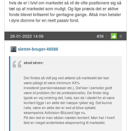
hvis de er i tvivl om markedet så vil de ofte positionere sig så
tæt op af markedet som muligt. Og lige præcis det er aktive
fonde blevet kritiseret for gentagne gange. Altså msn betaler
i dyre domme for en reelt passiv fond.
26-01-2022 14:06
#36
|
0
slettet-bruger-48586
skod skrev:
Der findes så vidt jeg ved aktører på markedet der kan
være pålagt at være minimum XX%
investeret (pensionskasser etc.). Det kan i perioder godt
være et problem (for de professionelle). De finder dog
typisk en vej omkring det, f.eks. kan de i stedet for at være
kontant ligge i en aktie der næppe rykker sig. Det kunne
f.eks. være en aktie der er ved at blive opkøbt,
eksempelvis Activision Blizzard lige nu.
På den led er man sådan næsten kontant. Man har i hvert
fald en meget anderledes eksponering til markedet.