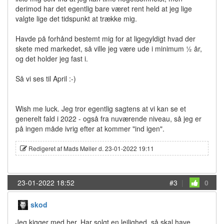
derimod har det egentlig bare været rent held at jeg lige
valgte lige det tidspunkt at trække mig.
Havde på forhånd bestemt mig for at ligegyldigt hvad der
skete med markedet, så ville jeg være ude i minimum ½ år,
og det holder jeg fast i.
Så vi ses til April :-)
Wish me luck. Jeg tror egentlig sagtens at vi kan se et
generelt fald i 2022 - også fra nuværende niveau, så jeg er
på ingen måde ivrig efter at kommer "ind igen".
Redigeret af Mads Møller d. 23-01-2022 19:11
23-01-2022 18:52
#3
|
0
skod
Jeg kigger med her. Har solgt en lejlighed, så skal have