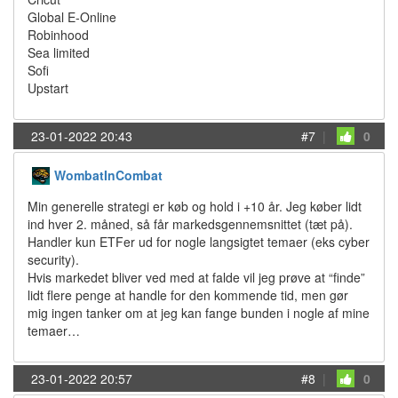
Global E-Online
Robinhood
Sea limited
Sofi
Upstart
23-01-2022 20:43
#7
|
0
WombatInCombat
Min generelle strategi er køb og hold i +10 år. Jeg køber lidt
ind hver 2. måned, så får markedsgennemsnittet (tæt på).
Handler kun ETFer ud for nogle langsigtet temaer (eks cyber
security).
Hvis markedet bliver ved med at falde vil jeg prøve at “finde”
lidt flere penge at handle for den kommende tid, men gør
mig ingen tanker om at jeg kan fange bunden i nogle af mine
temaer…
23-01-2022 20:57
#8
|
0