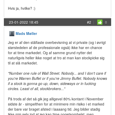
Hvis ja, hvilke? :)
23-01-2022 18:45
#2
|
0
Mads Møller
Jeg er af den stålfaste overbevisning at vi private (og i øvrigt
størstedelen af de professionale også) ikke har en chance
for at time markedet. Og af samme grund nytter det
naturligvis heller ikke noget at tro at man kan stockpicke sig
til at slå markedet.
"Number one rule of Wall Street. Nobody... and I don't care if
you're Warren Buffet or if you're Jimmy Buffet. Nobody knows
if a stock is gonna go up, down, sideways or in fucking
circles. Least of all, stockbrokers..."
På trods af det så gik jeg alligevel 80% kontant i November
sidste år - simpelthen for at minimere min risiko i et marked
der bare var braget afsted i laaaang tid. Jeg bilder stadig
ikke mig selv ind at jeg kan time nogetsomhelst, men