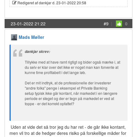
Redigeret af dankjar d. 23-01-2022 20:58
23-01-2022 21:22
#9
|
0
Mads Møller
dankjar skrev:
Tillykke med at have ramt rigtigt og bider også mærke i, at
du selv er klar over det ikke er noget man kan forvente at
kunne time profitabelt i det lange løb.
Det er mit indtryk, at de professionelle der investerer
"andre folks" penge i eksempel et Private Banking
setup typisk ikke går kontant, når markedet i en længere
periode er steget og der er tegn på markedet er ved at
toppe - er det korrekt opfattet?
Uden at vide det så tror jeg du har ret - de går ikke kontant,
men vil tro at de hedger deres risiko på forskellige måder for