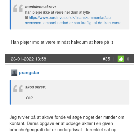
moniulven skrev:
han plejer ikke at være hel dum at lytte
til
https://www.euroinvestor.dk/finanskommentar/lau-
svenssen-tempoet-nedad-er-saa-kraftigt-at-det-kan-vaere
Han plejer imo at være mindst halvdum at høre på :)
26-01-2022 13:58
#35
|
0
prangstar
skod skrev:
Ok?
Jeg tvivler på at aktive fonde vil søge noget der minder om
kontant. Deres opgave er at udpege aktier i en given
branche/geografi der er underprissat - forenklet sat op.