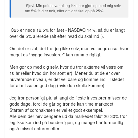
Sjovt. Min pointe var at jeg ikke har gjort op med mig selv,
om 5% fald er nok, eller om det skal op på 25%.
C25 er nede 12,5% for året - NASDAQ 14%, så du er langt
over de 5% allerede (alt efter hvad du skal ind i).
Om det er slut, det tror jeg ikke selv, men vel begrænset hvor
meget os “hygge investorer” kan ramme rigtigt.
Men gør op med dig selv, hvor du tror aktierne vil være om
10 år (eller hvad din horisont er). Mener du at de er over
nuværende niveau, er det vel bare og komme ind - i stedet
for at misse en god dag (hvis den skulle komme).
Jeg tror personligt på, at langt de fleste investorer misser de
gode dage, fordi de går og tror de kan time markedet.
Starten af coronakrisen er vel et godt eksempel.
Alle dem der hev pengene ud da markedet faldt 20-30% tror
jeg ikke kom ind på bunden igen, og mange har formentlig
også misset opturen efter.