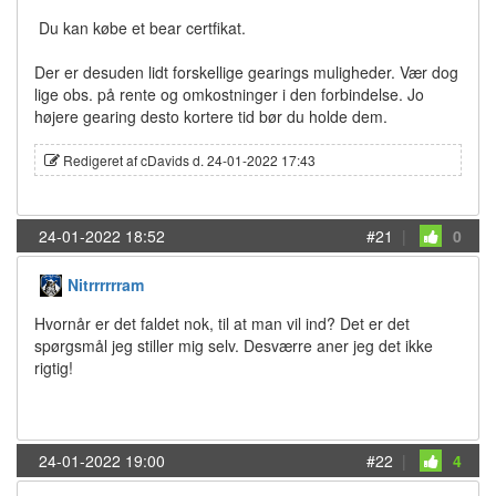
Du kan købe et bear certfikat.
Der er desuden lidt forskellige gearings muligheder. Vær dog
lige obs. på rente og omkostninger i den forbindelse. Jo
højere gearing desto kortere tid bør du holde dem.
Redigeret af cDavids d. 24-01-2022 17:43
24-01-2022 18:52
#21
|
0
Nitrrrrrram
Hvornår er det faldet nok, til at man vil ind? Det er det
spørgsmål jeg stiller mig selv. Desværre aner jeg det ikke
rigtig!
24-01-2022 19:00
#22
|
4