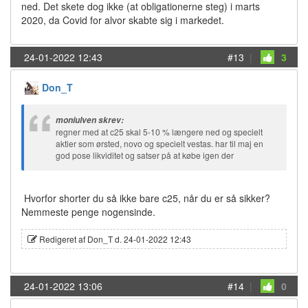
ned. Det skete dog ikke (at obligationerne steg) i marts
2020, da Covid for alvor skabte sig i markedet.
24-01-2022 12:43
#13
|
3
Don_T
moniulven skrev:
regner med at c25 skal 5-10 % længere ned og specielt
aktier som ørsted, novo og specielt vestas. har til maj en
god pose likviditet og satser på at købe igen der
Hvorfor shorter du så ikke bare c25, når du er så sikker?
Nemmeste penge nogensinde.
Redigeret af Don_T d. 24-01-2022 12:43
24-01-2022 13:06
#14
|
0