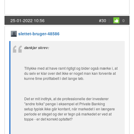
25-01-2022 10:56
#30
|
0
slettet-bruger-48586
dankjar skrev:
Tillykke med at have ramt rigtigt og bider også mærke i, at
du selv er klar over det ikke er noget man kan forvente at
kunne time profitabelt i det lange løb.
Det er mit indtryk, at de professionelle der investerer
"andre folks" penge i eksempel et Private Banking
setup typisk ikke går kontant, når markedet i en længere
periode er steget og der er tegn på markedet er ved at
toppe - er det korrekt opfattet?