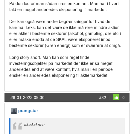
På den led er man sådan næsten kontant. Man har i hvert
fald en meget anderledes eksponering til markedet.
Der kan også være andre begrænsninger for hvad de
kan/må. f.eks. kan det være de ikke må røre mindre aktier,
eller aktier i bestemte sektorer (alkohol, gambling, olie etc.)
eller måske endda at de SKAL være eksponeret imod
bestemte sektorer (Grøn energi) som er sværrere at omgå.
Long story short. Man kan som regel finde
investeringsobjekter på markedet der ikke er så meget
anderledes end at være kontant, hvis man i en periode
ønsker en anderledes eksponering til aktiemarkedet
26-01-2022 09:30
#32
|
0
prangstar
skod skrev: