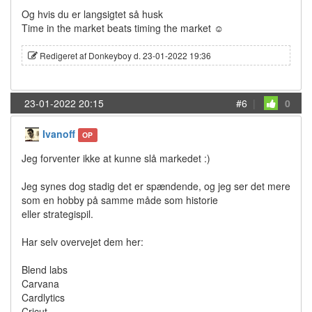
Og hvis du er langsigtet så husk
Time in the market beats timing the market ☺️
Redigeret af Donkeyboy d. 23-01-2022 19:36
23-01-2022 20:15
#6
|
0
Ivanoff
OP
Jeg forventer ikke at kunne slå markedet :)
Jeg synes dog stadig det er spændende, og jeg ser det mere
som en hobby på samme måde som historie
eller strategispil.
Har selv overvejet dem her:
Blend labs
Carvana
Cardlytics
Cricut