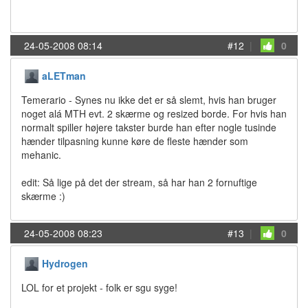
24-05-2008 08:14
#12
|
0
aLETman
Temerario - Synes nu ikke det er så slemt, hvis han bruger
noget alá MTH evt. 2 skærme og resized borde. For hvis han
normalt spiller højere takster burde han efter nogle tusinde
hænder tilpasning kunne køre de fleste hænder som
mehanic.
edit: Så lige på det der stream, så har han 2 fornuftige
skærme :)
24-05-2008 08:23
#13
|
0
Hydrogen
LOL for et projekt - folk er sgu syge!