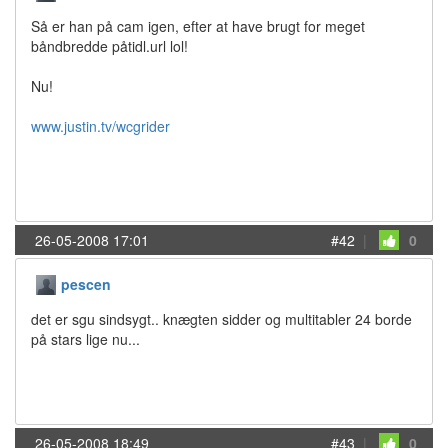
Så er han på cam igen, efter at have brugt for meget
båndbredde påtidl.url lol!
Nu!
www.justin.tv/wcgrider
26-05-2008 17:01
#42
|
0
pescen
det er sgu sindsygt.. knægten sidder og multitabler 24 borde
på stars lige nu...
26-05-2008 18:49
#43
|
0