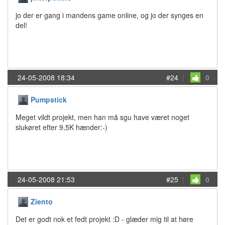
jo der er gang i mandens game online, og jo der synges en
del!
24-05-2008 18:34
#24
|
0
Pumpstick
Meget vildt projekt, men han må sgu have været noget
slukøret efter 9,5K hænder:-)
24-05-2008 21:53
#25
|
0
Ziento
Det er godt nok et fedt projekt :D - glæder mig til at høre