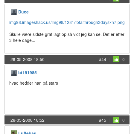
Duce
img98.imageshack.us/img98/1281/totalthrough3daysxn7.png
Skulle være sidste graf lagt op så vidt jeg kan se. Det er efter
3 hele dage...
26-05-2008 18:50
#44
|
0
bt191985
hvad hedder han på stars
26-05-2008 18:52
#45
|
0
Luffebas