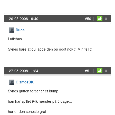
26-05-2008 19:40
#50
|
0
Duce
Luffebas
Synes bare at du lagde den op godt nok ;) Min fejl :)
27-05-2008 11:24
#51
|
0
GizmozDK
Synes gutten fortjener et bump
han har spillet 94k hænder på 5 dage...
her er den seneste graf