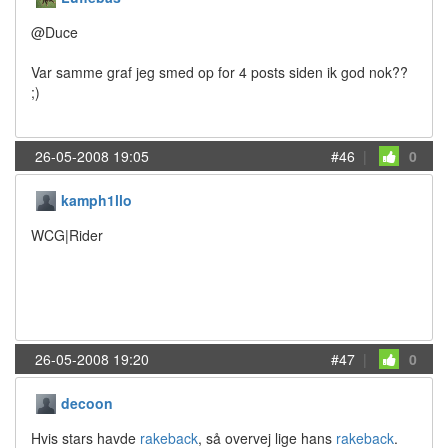
@Duce
Var samme graf jeg smed op for 4 posts siden ik god nok??
;)
26-05-2008 19:05
#46
|
0
kamph1llo
WCG|Rider
26-05-2008 19:20
#47
|
0
decoon
Hvis stars havde
rakeback
, så overvej lige hans
rakeback
.