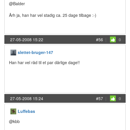
@Balder
Årh ja, han har vel stadig ca. 25 dage tilbage :-)
27-05-2008 15:22
#56
|
0
slettet-bruger-147
Han har vel råd til et par dårlige dage!!
27-05-2008 15:24
#57
|
0
Luffebas
@kbb