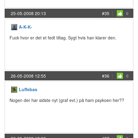
25-05-2008 20:13
#35
|
0
A-K-K-
Fuck hvor er det et fedt tiltag. Sygt hvis han klarer den.
26-05-2008 12:55
#36
|
0
Luffebas
Nogen der har sidste nyt (graf evt.) på ham psykoen her??