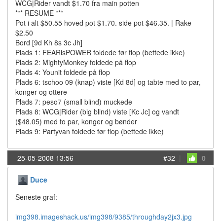
WCG|Rider vandt $1.70 fra main potten
*** RESUME ***
Pot i alt $50.55 hoved pot $1.70. side pot $46.35. | Rake
$2.50
Bord [9d Kh 8s 3c Jh]
Plads 1: FEARisPOWER foldede før flop (bettede ikke)
Plads 2: MightyMonkey foldede på flop
Plads 4: Younit foldede på flop
Plads 6: tschoo 09 (knap) viste [Kd 8d] og tabte med to par,
konger og ottere
Plads 7: peso7 (small blind) muckede
Plads 8: WCG|Rider (big blind) viste [Kc Jc] og vandt
($48.05) med to par, konger og bønder
Plads 9: Partyvan foldede før flop (bettede ikke)
25-05-2008 13:56
#32
|
0
Duce
Seneste graf:
img398.imageshack.us/img398/9385/throughday2jx3.jpg