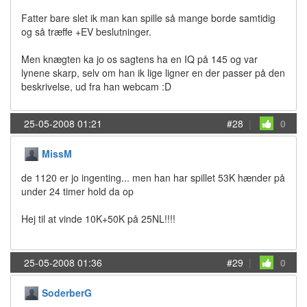
Fatter bare slet ik man kan spille så mange borde samtidig
og så træffe +EV beslutninger.
Men knægten ka jo os sagtens ha en IQ på 145 og var
lynene skarp, selv om han ik lige ligner en der passer på den
beskrivelse, ud fra han webcam :D
25-05-2008 01:21
#28
|
0
MissM
de 1120 er jo ingenting... men han har spillet 53K hænder på
under 24 timer hold da op
Hej til at vinde 10K+50K på 25NL!!!!
25-05-2008 01:36
#29
|
0
SoderberG