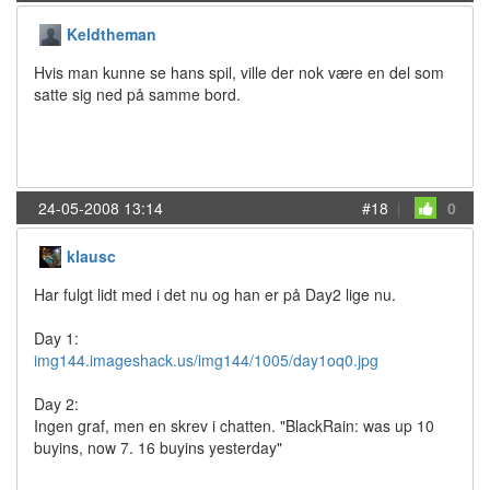
Keldtheman
Hvis man kunne se hans spil, ville der nok være en del som
satte sig ned på samme bord.
24-05-2008 13:14
#18
|
0
klausc
Har fulgt lidt med i det nu og han er på Day2 lige nu.
Day 1:
img144.imageshack.us/img144/1005/day1oq0.jpg
Day 2:
Ingen graf, men en skrev i chatten. "BlackRain: was up 10
buyins, now 7. 16 buyins yesterday"