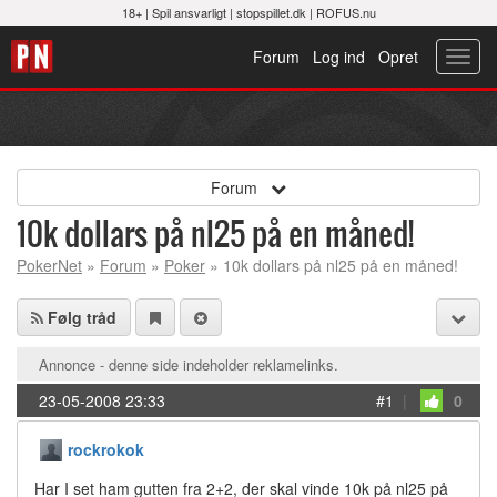
18+ |
Spil ansvarligt
|
stopspillet.dk
|
ROFUS.nu
Forum
Log ind
Opret
Toggl
navig
Forum
10k dollars på nl25 på en måned!
PokerNet
»
Forum
»
Poker
» 10k dollars på nl25 på en måned!
Følg tråd
Annonce - denne side indeholder reklamelinks.
23-05-2008 23:33
#1
|
0
rockrokok
Har I set ham gutten fra 2+2, der skal vinde 10k på nl25 på