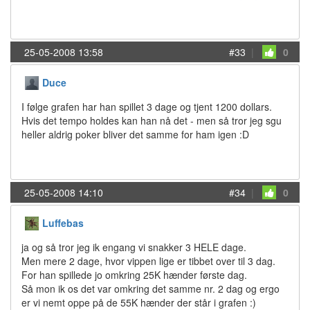
25-05-2008 13:58
#33
|
0
Duce
I følge grafen har han spillet 3 dage og tjent 1200 dollars.
Hvis det tempo holdes kan han nå det - men så tror jeg sgu
heller aldrig poker bliver det samme for ham igen :D
25-05-2008 14:10
#34
|
0
Luffebas
ja og så tror jeg ik engang vi snakker 3 HELE dage.
Men mere 2 dage, hvor vippen lige er tibbet over til 3 dag.
For han spillede jo omkring 25K hænder første dag.
Så mon ik os det var omkring det samme nr. 2 dag og ergo
er vi nemt oppe på de 55K hænder der står i grafen :)