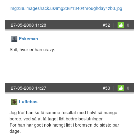
img236.imageshack.us/img236/1340/throughday4zb3.jpg
27-05-2008 11:28
#52
|
0
Eskeman
Shit, hvor er han crazy.
27-05-2008 14:27
#53
|
0
Luffebas
Jeg tror han ku få samme resultat med halvt så mange
borde, ved så at få taget lidt bedre beslutninger.
For han har godt nok hængt lidt i bremsen de sidste par
dage.