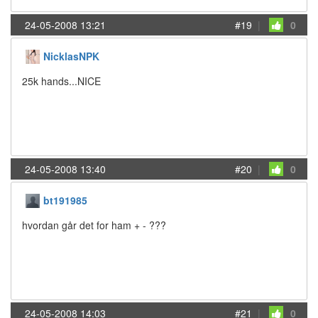
24-05-2008 13:21
#19
|
0
NicklasNPK
25k hands...NICE
24-05-2008 13:40
#20
|
0
bt191985
hvordan går det for ham + - ???
24-05-2008 14:03
#21
|
0