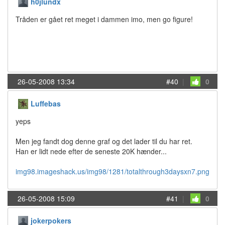
h0jlundx
Tråden er gået ret meget i dammen imo, men go figure!
26-05-2008 13:34
#40
|
0
Luffebas
yeps
Men jeg fandt dog denne graf og det lader til du har ret.
Han er lidt nede efter de seneste 20K hænder...
img98.imageshack.us/img98/1281/totalthrough3daysxn7.png
26-05-2008 15:09
#41
|
0
jokerpokers