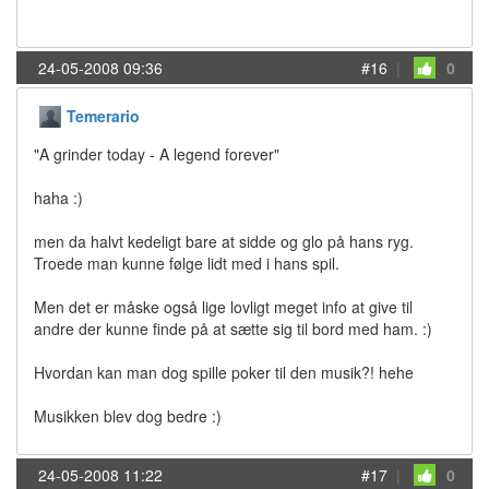
24-05-2008 09:36
#16
|
0
Temerario
"A grinder today - A legend forever"
haha :)
men da halvt kedeligt bare at sidde og glo på hans ryg.
Troede man kunne følge lidt med i hans spil.
Men det er måske også lige lovligt meget info at give til
andre der kunne finde på at sætte sig til bord med ham. :)
Hvordan kan man dog spille poker til den musik?! hehe
Musikken blev dog bedre :)
24-05-2008 11:22
#17
|
0