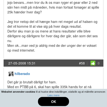
jojo bevars...men tror du ik os man ryger et gear eller 2 ned
sån hen midt på måneden, hvis man fortsat forsøger at spille
25k hænder hver dag?
Jeg tror netop det vil hænge ham ret meget ud af halsen og
det vil komme til at vise sig på hver dags resultat.
Derfor sku man jo os mene at hans resultater ville blive
dårligere og dårligere for hver dag der går, sån som det ses
nu.
Men ok...man ved jo aldrig med de der unger der er vokset
op med internetet.
27-05-2008 15:31
#58
|
0
hilberado
Det går jo brutalt dårligt for ham.
Med en PTBB på 6, skal han spille 335k hands for at nå
10k$. (det svarer til 8 timer dagligt (1440 hands / hour) (60
til at huske dine indstillinger, statistik og at målrette annoncer.
Websitet anvender cookies
Læs mere
hænder/time/bord)
Med en PTBB på 4, skal han spille 500k hands for at nå
OK
10k$, hvilket svare til 11.5 timer dagligt.