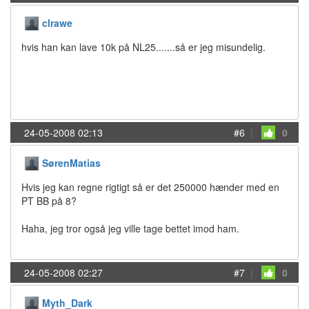
clrawe
hvis han kan lave 10k på NL25.......så er jeg misundelig.
24-05-2008 02:13
#6
|
0
SørenMatias
Hvis jeg kan regne rigtigt så er det 250000 hænder med en
PT BB på 8?
Haha, jeg tror også jeg ville tage bettet imod ham.
24-05-2008 02:27
#7
|
0
Myth_Dark