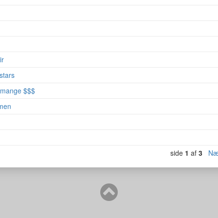
ir
stars
 mange $$$
amen
side
1
af
3
Næ