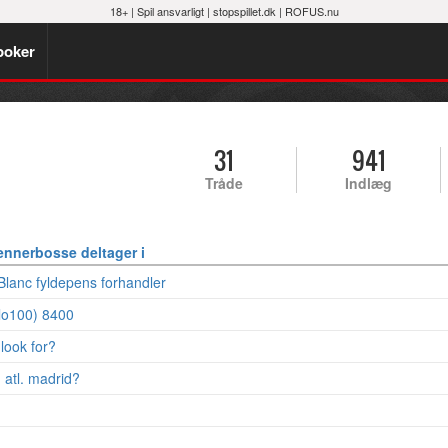
18+ |
Spil ansvarligt
|
stopspillet.dk
|
ROFUS.nu
poker
31
941
Tråde
Indlæg
ennerbosse deltager i
Blanc fyldepens forhandler
plo100) 8400
look for?
atl. madrid?