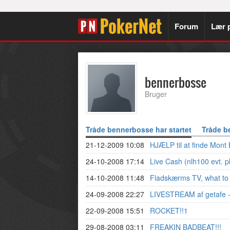
Forum
Lær 
bennerbosse
Bruger
Tråde bennerbosse har startet
Tråde b
21-12-2009 10:08
HJÆLP til at finde Mont 
24-10-2008 17:14
Live Cash (nlh100 evt. 
14-10-2008 11:48
Fladskærms TV, what to 
24-09-2008 22:27
LIVESTREAM af getafe - 
22-09-2008 15:51
ROCKET!!1
29-08-2008 03:11
FREAKIN BADBEAT!!!