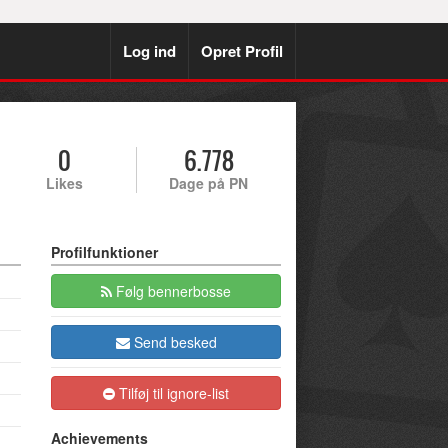
Log ind
Opret Profil
0
6.778
Likes
Dage på PN
Profilfunktioner
Følg bennerbosse
Send besked
Tilføj til ignore-list
Achievements