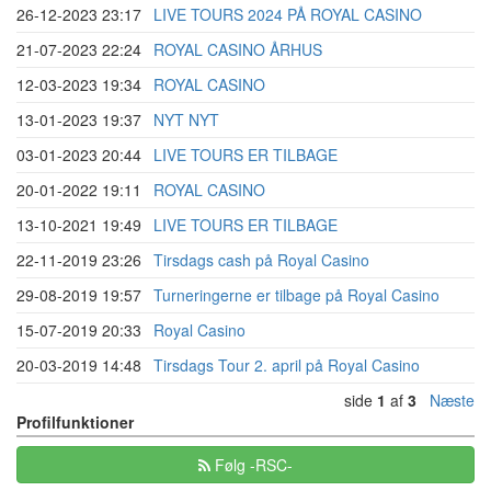
26-12-2023 23:17
LIVE TOURS 2024 PÅ ROYAL CASINO
21-07-2023 22:24
ROYAL CASINO ÅRHUS
12-03-2023 19:34
ROYAL CASINO
13-01-2023 19:37
NYT NYT
03-01-2023 20:44
LIVE TOURS ER TILBAGE
20-01-2022 19:11
ROYAL CASINO
13-10-2021 19:49
LIVE TOURS ER TILBAGE
22-11-2019 23:26
Tirsdags cash på Royal Casino
29-08-2019 19:57
Turneringerne er tilbage på Royal Casino
15-07-2019 20:33
Royal Casino
20-03-2019 14:48
Tirsdags Tour 2. april på Royal Casino
side
1
af
3
Næste
Profilfunktioner
Følg -RSC-