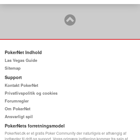
PokerNet Indhold
Las Vegas Guide
Sitemap
Support
Kontakt PokerNet
Privatlivspolitik og cookies
Forumregler
Om PokerNet
Ansvarligt spil
PokerNets forretningsmodel
PokerNet.dk er et gratis Poker Community der naturligvis er afhængig af
indtægter til drift og support. Vores primære indtjening kommer fra salg af