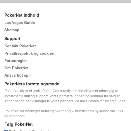
PokerNet Indhold
Las Vegas Guide
Sitemap
Support
Kontakt PokerNet
Privatlivspolitik og cookies
Forumregler
Om PokerNet
Ansvarligt spil
PokerNets forretningsmodel
PokerNet.dk er et gratis Poker Community der naturligvis er afhængig af
indtægter til drift og support. Vores primære indtjening kommer fra salg af
annoncer og henvisninger til vores partnere via links i vores forum og guides.
PokerNet.dk modtager betaling hver gang vi henviser en ny kunde via links
og annoncer.
Følg PokerNet