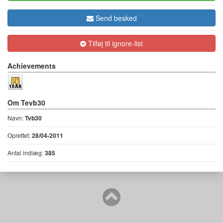
Send besked
Tilføj til ignore-list
Achievements
Om Tevb30
Navn:
Tvb30
Oprettet:
28/04-2011
Antal indlæg:
385