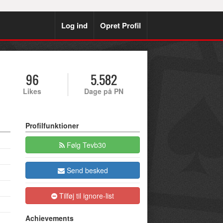
Log ind
Opret Profil
96
5.582
Likes
Dage på PN
Profilfunktioner
Følg Tevb30
Send besked
Tilføj til ignore-list
Achievements