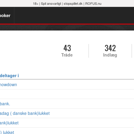
18+ |
Spil ansvarligt
|
stopspillet.dk
|
ROFUS.nu
poker
43
342
Tråde
Indlæg
deltager i
 showdown
 bank.
sdag ( danske bank)lukket
bank)lukket
) lukket