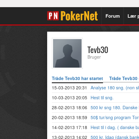
Forum
Lær 
Tevb30
Bruger
Tråde Tevb30 har startet
Tråde Tevb30 
15-03-2013 20:31
Analyse 180 sng. (non
10-03-2013 20:05
Hest til sng.
28-02-2013 18:06
500 kr sng 180. Danske
20-02-2013 18:59
50$ tur/sng program Tor
14-02-2013 17:18
Hest til i dag. ( danske 
13-02-2013 14:02
500 kr. Idag (dansk bank