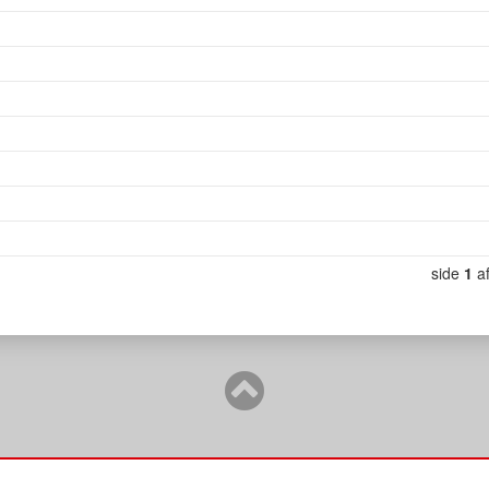
side
1
a