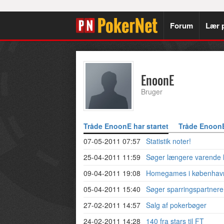
Forum
Lær 
EnoonE
Bruger
Tråde EnoonE har startet
Tråde EnoonE
07-05-2011 07:57
Statistik noter!
25-04-2011 11:59
Søger længere varende he
09-04-2011 19:08
Homegames i københav
05-04-2011 15:40
Søger sparringspartnere
27-02-2011 14:57
Salg af pokerbøger
24-02-2011 14:28
140 fra stars til FT