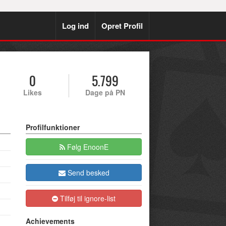
Log ind
Opret Profil
0
5.799
Likes
Dage på PN
Profilfunktioner
Følg EnoonE
Send besked
Tilføj til ignore-list
Achievements