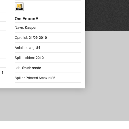
Om EnoonE
Navn:
Kasper
Oprettet:
21/09-2010
Antal indlæg:
84
Spillet siden:
2010
Job:
Studerende
f
1
Spiller Primært 6max nl25