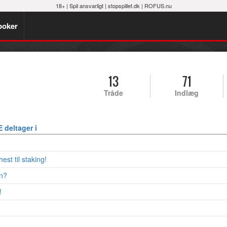
18+ |
Spil ansvarligt
|
stopspillet.dk
|
ROFUS.nu
poker
13
71
Tråde
Indlæg
 deltager i
st til staking!
n?
!