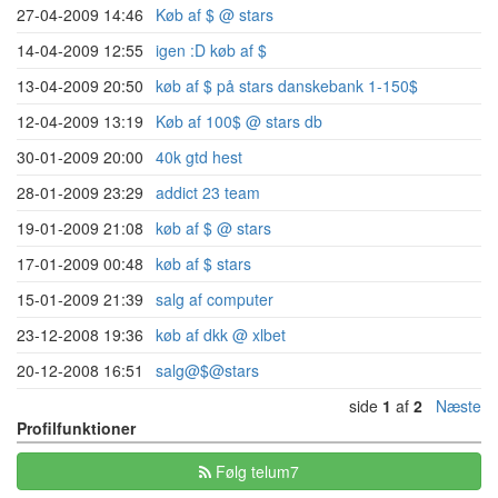
27-04-2009 14:46
Køb af $ @ stars
14-04-2009 12:55
igen :D køb af $
13-04-2009 20:50
køb af $ på stars danskebank 1-150$
12-04-2009 13:19
Køb af 100$ @ stars db
30-01-2009 20:00
40k gtd hest
28-01-2009 23:29
addict 23 team
19-01-2009 21:08
køb af $ @ stars
17-01-2009 00:48
køb af $ stars
15-01-2009 21:39
salg af computer
23-12-2008 19:36
køb af dkk @ xlbet
20-12-2008 16:51
salg@$@stars
side
1
af
2
Næste
Profilfunktioner
Følg telum7