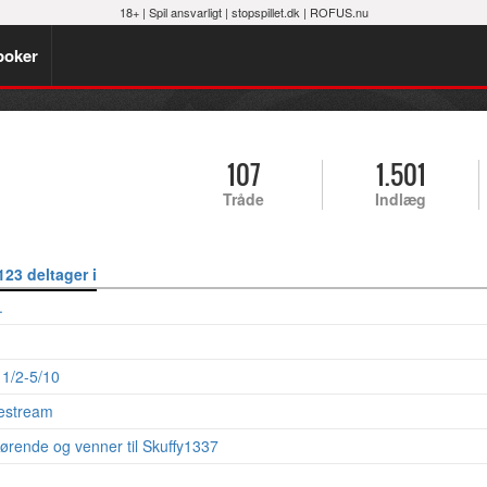
18+ |
Spil ansvarligt
|
stopspillet.dk
|
ROFUS.nu
poker
107
1.501
Tråde
Indlæg
23 deltager i
.
1/2-5/10
estream
ørende og venner til Skuffy1337