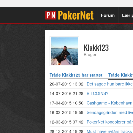
Forum
Lær 
Klakk123
Bruger
Tråde Klakk123 har startet
Tråde Klakk1
26-07-2019 13:02
Det sagde hun bare ikke
14-07-2016 21:28
BITCOINS?
17-04-2015 16:56
Cashgame - København 
16-03-2015 19:59
Søndagsgrinden med liv
12-03-2015 07:42
PokerNet kondolerer pår
28-12-2014 19:28
Must-have nytårs tracks