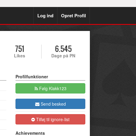
Log ind
Opret Profil
751
6.545
Likes
Dage på PN
Profilfunktioner
Følg Klakk123
Send besked
Tilføj til ignore-list
Achievements