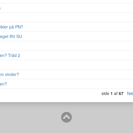
n
ikler på PN?
eget ifht SU
iden? Tråd 2
em vinder?
den?
side
1
af
67
Næ