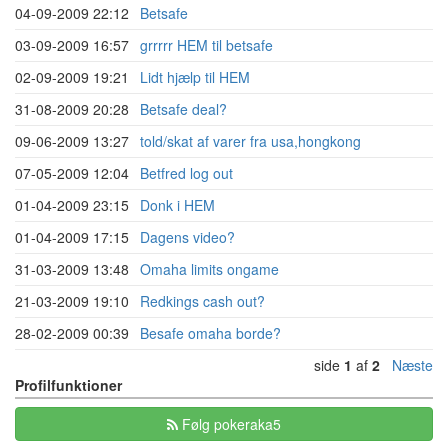
04-09-2009 22:12
Betsafe
03-09-2009 16:57
grrrrr HEM til betsafe
02-09-2009 19:21
Lidt hjælp til HEM
31-08-2009 20:28
Betsafe deal?
09-06-2009 13:27
told/skat af varer fra usa,hongkong
07-05-2009 12:04
Betfred log out
01-04-2009 23:15
Donk i HEM
01-04-2009 17:15
Dagens video?
31-03-2009 13:48
Omaha limits ongame
21-03-2009 19:10
Redkings cash out?
28-02-2009 00:39
Besafe omaha borde?
side
1
af
2
Næste
Profilfunktioner
Følg pokeraka5