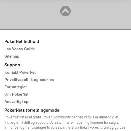
PokerNet Indhold
Las Vegas Guide
Sitemap
Support
Kontakt PokerNet
Privatlivspolitik og cookies
Forumregler
Om PokerNet
Ansvarligt spil
PokerNets forretningsmodel
PokerNet.dk er et gratis Poker Community der naturligvis er afhængig af
indtægter til drift og support. Vores primære indtjening kommer fra salg af
annoncer og henvisninger til vores partnere via links i vores forum og guides.