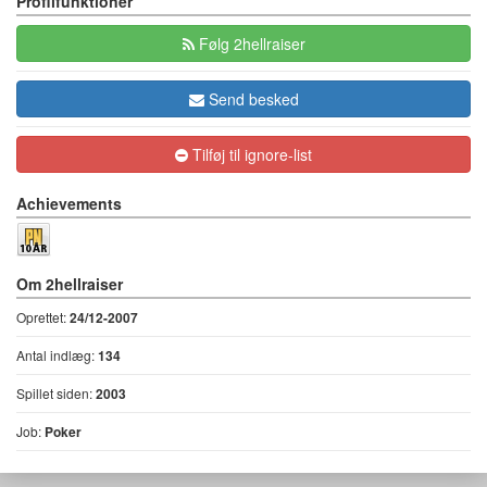
Profilfunktioner
Følg 2hellraiser
Send besked
Tilføj til ignore-list
Achievements
Om 2hellraiser
Oprettet:
24/12-2007
Antal indlæg:
134
Spillet siden:
2003
Job:
Poker