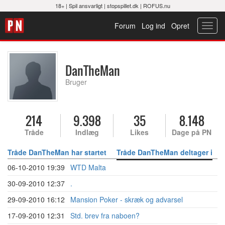
18+ |
Spil ansvarligt
|
stopspillet.dk
|
ROFUS.nu
Forum
Log ind
Opret
Toggl
navig
DanTheMan
Bruger
214
9.398
35
8.148
Tråde
Indlæg
Likes
Dage på PN
Tråde DanTheMan har startet
Tråde DanTheMan deltager i
06-10-2010 19:39
WTD Malta
30-09-2010 12:37
.
29-09-2010 16:12
Mansion Poker - skræk og advarsel
17-09-2010 12:31
Std. brev fra naboen?