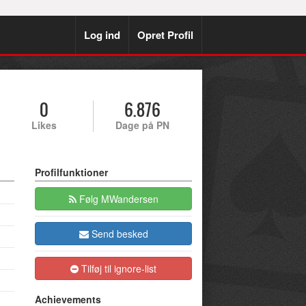
Log ind
Opret Profil
0
6.876
Likes
Dage på PN
Profilfunktioner
Følg MWandersen
Send besked
Tilføj til ignore-list
Achievements