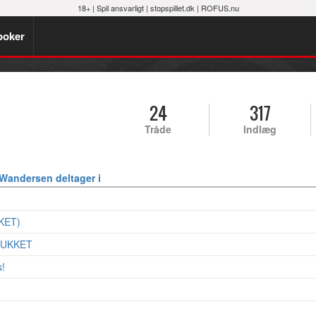
18+ |
Spil ansvarligt
|
stopspillet.dk
|
ROFUS.nu
poker
24
317
Tråde
Indlæg
Wandersen deltager i
KKET)
LUKKET
s!