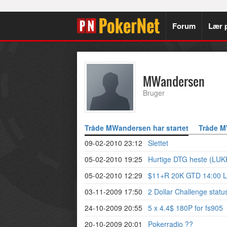
Forum
Lær 
MWandersen
Bruger
Tråde MWandersen har startet
Tråde M
09-02-2010 23:12
Slettet
05-02-2010 19:25
Hurtige DTG heste (LU
05-02-2010 12:29
$11+R 20K GTD 14:00 
03-11-2009 17:50
2 Dollar Challenge statu
24-10-2009 20:55
5 x 4.4$ 180P for fs905
20-10-2009 20:01
Pokerradio ??