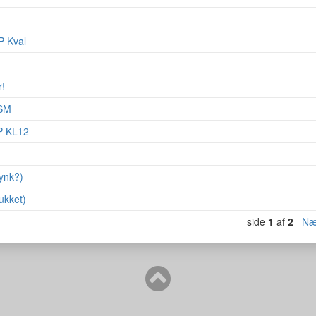
 Kval
!
 SM
TP KL12
ynk?)
lukket)
side
1
af
2
Næ