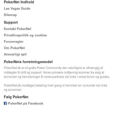
PokerNet Indhold
Las Vegas Guide
Sitemap
Support
Kontakt PokerNet
Privatlivspolitik og cookies
Forumregler
Om PokerNet
Ansvarligt spil
PokerNets forretningsmodel
PokerNet.dk er et gratis Poker Community der naturligvis er afhængig af
indtægter til drift og support. Vores primære indtjening kommer fra salg af
annoncer og henvisninger til vores partnere via links i vores forum og guides.
PokerNet.dk modtager betaling hver gang vi henviser en ny kunde via links
og annoncer.
Følg PokerNet
PokerNet på Facebook