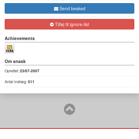
Send besked
Tilføj til ignore-list
Achievements
Om snask
Oprettet:
23/07-2007
Antal indlæg:
511