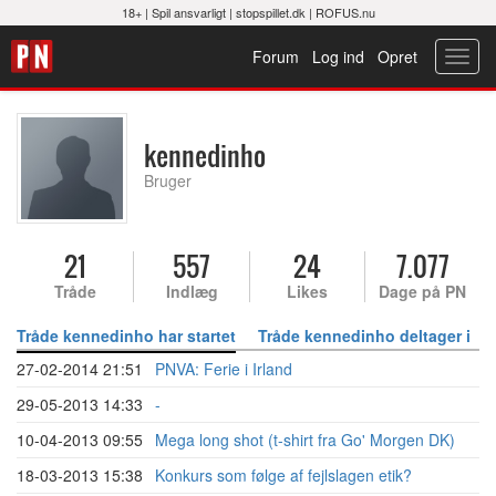
18+ |
Spil ansvarligt
|
stopspillet.dk
|
ROFUS.nu
Forum
Log ind
Opret
Toggl
navig
kennedinho
Bruger
21
557
24
7.077
Tråde
Indlæg
Likes
Dage på PN
Tråde kennedinho har startet
Tråde kennedinho deltager i
27-02-2014 21:51
PNVA: Ferie i Irland
29-05-2013 14:33
-
10-04-2013 09:55
Mega long shot (t-shirt fra Go' Morgen DK)
18-03-2013 15:38
Konkurs som følge af fejlslagen etik?