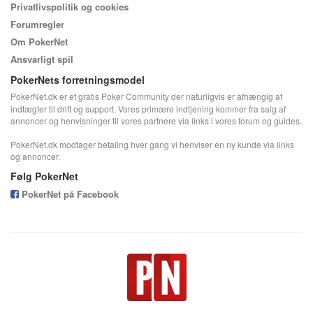
Privatlivspolitik og cookies
Forumregler
Om PokerNet
Ansvarligt spil
PokerNets forretningsmodel
PokerNet.dk er et gratis Poker Community der naturligvis er afhængig af
indtægter til drift og support. Vores primære indtjening kommer fra salg af
annoncer og henvisninger til vores partnere via links i vores forum og guides.
PokerNet.dk modtager betaling hver gang vi henviser en ny kunde via links
og annoncer.
Følg PokerNet
PokerNet på Facebook