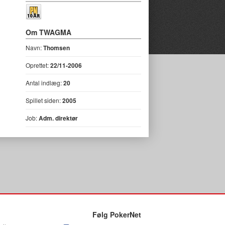
Om TWAGMA
Navn:
Thomsen
Oprettet:
22/11-2006
Antal indlæg:
20
Spillet siden:
2005
Job:
Adm. direktør
Følg PokerNet