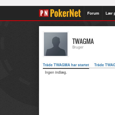
Forum
Lær 
TWAGMA
Bruger
Tråde TWAGMA har startet
Tråde TWAG
Ingen indlæg.