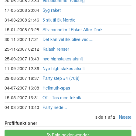
20-06-2008 22:33
Velbekomme, Aalborg
17-05-2008 20:04
Syg raket
31-03-2008 21:46
5 stk til 3k Nordic
15-01-2008 03:28
Stiv canadier i Poker After Dark
30-11-2007 17:21
Det kan vel ikk blive ved....
25-11-2007 02:12
Kalash renser
25-09-2007 13:43
nye highstakes afsnit
11-09-2007 12:36
Nye high stakes afsnit
29-08-2007 16:37
Party step #4 (70$)
04-07-2007 16:08
Hellmuth-spas
15-05-2007 16:31
OT : Tøs med teknik
04-03-2007 13:40
Party nede...
side
1
af
2
Næste
Profilfunktioner
Følg goldenwonder