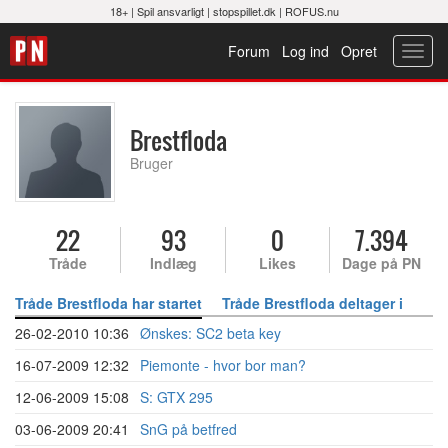
18+ |
Spil ansvarligt
|
stopspillet.dk
|
ROFUS.nu
Forum
Log ind
Opret
Toggl
navig
Brestfloda
Bruger
22
93
0
7.394
Tråde
Indlæg
Likes
Dage på PN
Tråde Brestfloda har startet
Tråde Brestfloda deltager i
26-02-2010 10:36
Ønskes: SC2 beta key
16-07-2009 12:32
Piemonte - hvor bor man?
12-06-2009 15:08
S: GTX 295
03-06-2009 20:41
SnG på betfred