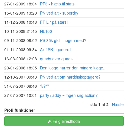
27-01-2009 18:04
PT3 - hjælp til stats
15-01-2009 13:20
PN ved alt - superdry
11-12-2008 10:48
FT Lir på stars!
10-11-2008 21:45
NL100
09-11-2008 08:02
PS 35k gtd - nogen med?
01-11-2008 09:34
Ax i SB - generelt
16-03-2008 12:08
quads over quads
20-01-2008 18:35
Den kloge narrer den mindre kloge..
12-10-2007 09:43
PN ved alt om harddiskoptagere?
31-07-2007 08:46
?/?/?
27-07-2007 10:01
party+laddy = ingen sng action?
side
1
af
2
Næste
Profilfunktioner
Følg Brestfloda