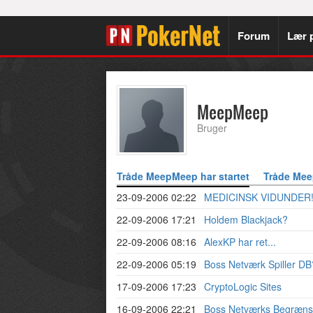
Forum
Lær 
MeepMeep
Bruger
Tråde MeepMeep har startet
Tråde Mee
23-09-2006 02:22
MEDICINSK VIDUNDER!
22-09-2006 17:21
Holdem Blackjack?
22-09-2006 08:16
AlexKP har ret...
22-09-2006 05:19
Boss Netværk Spiller DB
17-09-2006 17:23
CryptoLogic Sites
16-09-2006 22:21
Boss Netværks Begræns