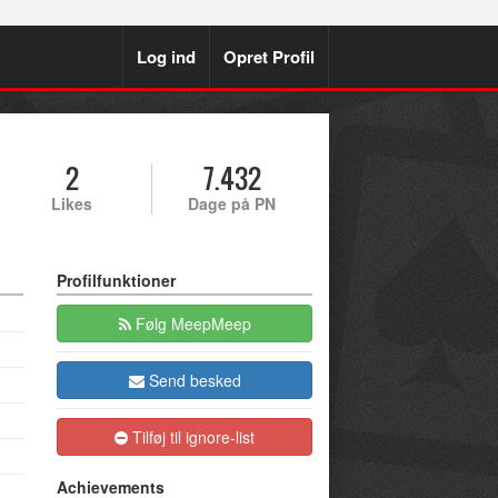
Log ind
Opret Profil
2
7.432
Likes
Dage på PN
Profilfunktioner
Følg MeepMeep
Send besked
Tilføj til ignore-list
Achievements