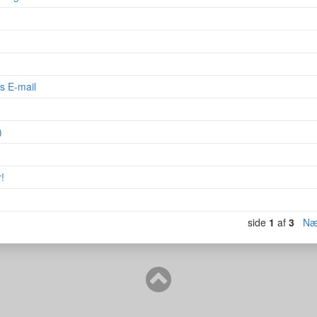
s E-mail
)
!
side
1
af
3
Næ