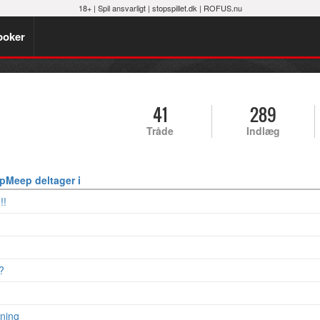
18+ |
Spil ansvarligt
|
stopspillet.dk
|
ROFUS.nu
poker
41
289
Tråde
Indlæg
pMeep deltager i
!!
?
ning