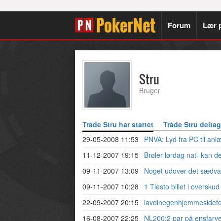
Forum
Lær 
Stru
Bruger
Tråde Stru har startet
Tråde Stru deltag
29-05-2008 11:53
PNVA: Lyd fra PC til anlæ
11-12-2007 19:15
Brøler lørdag nat- kan 
09-11-2007 13:09
Noget udover det sædva
09-11-2007 10:28
1 Tiesto billet i overskud
22-09-2007 20:15
lavdinegenhjemmesidef
16-08-2007 22:25
NL200:2 par på ensfarve