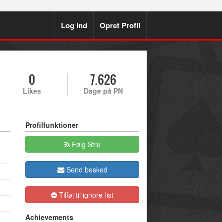
Log ind
Opret Profil
0
7.626
Likes
Dage på PN
Profilfunktioner
Følg Stru
Send besked
Tilføj til ignore-list
Achievements