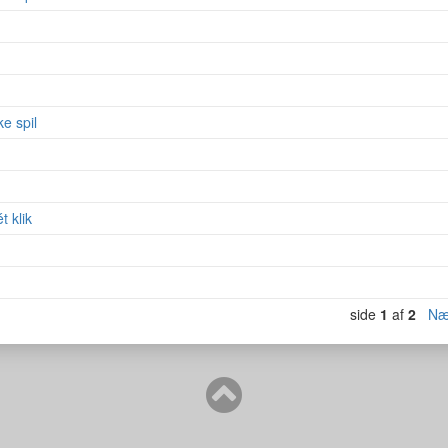
e spil
 klik
side
1
af
2
Næ