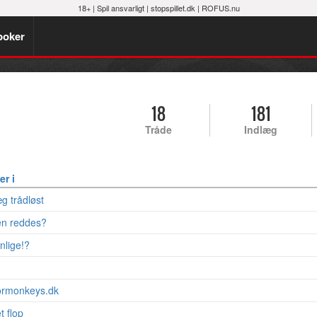
18+ |
Spil ansvarligt
|
stopspillet.dk
|
ROFUS.nu
poker
18
181
Tråde
Indlæg
er i
g trådløst
den reddes?
nlige!?
ormonkeys.dk
t flop