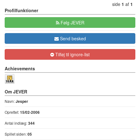
side
1
af
1
Profilfunktioner
Følg JEVER
Send besked
Tilføj til ignore-list
Achievements
Om JEVER
Navn:
Jesper
Oprettet:
15/02-2006
Antal indlæg:
344
Spillet siden:
05