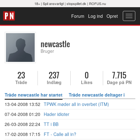
18+ |
Spil ansvarligt
|
stopspillet.dk
|
ROFUS.nu
Forum
Log ind
Opret
Toggl
navig
newcastle
Bruger
23
237
0
7.715
Tråde
Indlæg
Likes
Dage på PN
Tråde newcastle har startet
Tråde newcastle deltager i
13-04-2008 13:52
TPWK møder all in overbet (ITM)
07-04-2008 01:20
Hader idioter
26-03-2008 22:24
TT i BB
17-02-2008 17:15
FT - Calle all in?