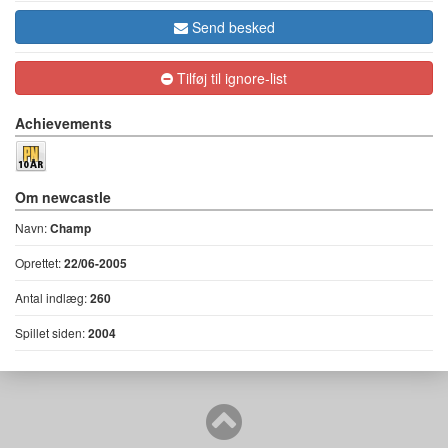
Send besked
Tilføj til ignore-list
Achievements
Om newcastle
Navn:
Champ
Oprettet:
22/06-2005
Antal indlæg:
260
Spillet siden:
2004