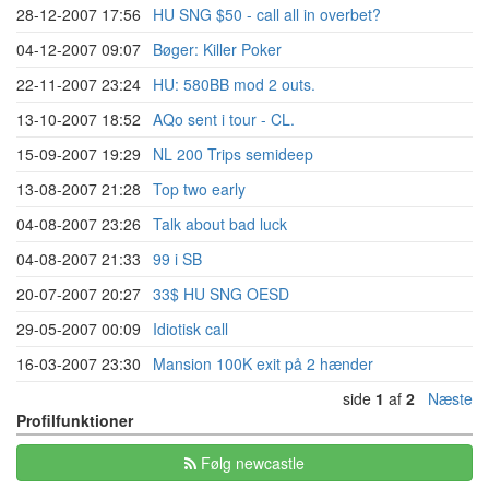
28-12-2007 17:56
HU SNG $50 - call all in overbet?
04-12-2007 09:07
Bøger: Killer Poker
22-11-2007 23:24
HU: 580BB mod 2 outs.
13-10-2007 18:52
AQo sent i tour - CL.
15-09-2007 19:29
NL 200 Trips semideep
13-08-2007 21:28
Top two early
04-08-2007 23:26
Talk about bad luck
04-08-2007 21:33
99 i SB
20-07-2007 20:27
33$ HU SNG OESD
29-05-2007 00:09
Idiotisk call
16-03-2007 23:30
Mansion 100K exit på 2 hænder
side
1
af
2
Næste
Profilfunktioner
Følg newcastle