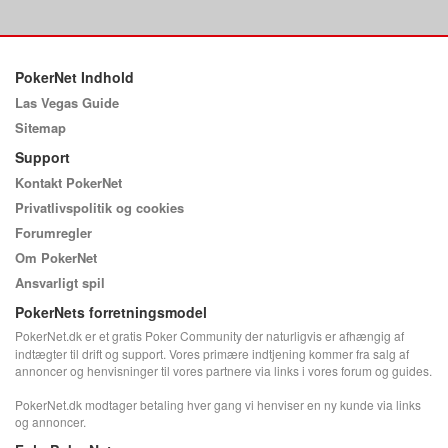
PokerNet Indhold
Las Vegas Guide
Sitemap
Support
Kontakt PokerNet
Privatlivspolitik og cookies
Forumregler
Om PokerNet
Ansvarligt spil
PokerNets forretningsmodel
PokerNet.dk er et gratis Poker Community der naturligvis er afhængig af
indtægter til drift og support. Vores primære indtjening kommer fra salg af
annoncer og henvisninger til vores partnere via links i vores forum og guides.
PokerNet.dk modtager betaling hver gang vi henviser en ny kunde via links
og annoncer.