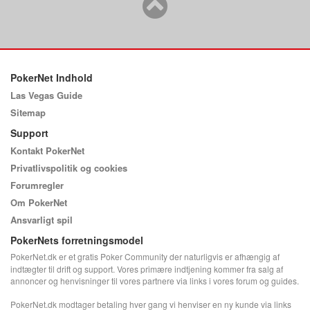
PokerNet Indhold
Las Vegas Guide
Sitemap
Support
Kontakt PokerNet
Privatlivspolitik og cookies
Forumregler
Om PokerNet
Ansvarligt spil
PokerNets forretningsmodel
PokerNet.dk er et gratis Poker Community der naturligvis er afhængig af
indtægter til drift og support. Vores primære indtjening kommer fra salg af
annoncer og henvisninger til vores partnere via links i vores forum og guides.
PokerNet.dk modtager betaling hver gang vi henviser en ny kunde via links