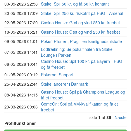
30-05-2026 22:56
Stake: Spil 50 kr. og få 50 kr. kontant
30-05-2026 17:09
Stake: Spil 250 kr. risikofrit på PSG - Arsenal
22-05-2026 17:20
Casino House: Gæt og vind 250 kr. freebet
18-05-2026 15:21
Casino House: Gæt og vind 250 kr. freebet
09-05-2026 01:01
Poker, Pilsner , Prag - en kærlighedshistorie
Lodtrækning: Se pokalfinalen fra Stake
07-05-2026 14:41
Lounge i Parken
Casino House: Spil 100 kr. på Bayern - PSG
06-05-2026 10:44
og få freebet
01-05-2026 00:12
Pokernet Support
25-04-2026 22:44
Stake lancerer i Danmark
Casino House: Spil på Champions League og
08-04-2026 14:15
få et freebet
ComeOn: Spil på VM-kvalifikation og få et
29-03-2026 09:06
freebet
side
1
af
36
Næste
Profilfunktioner