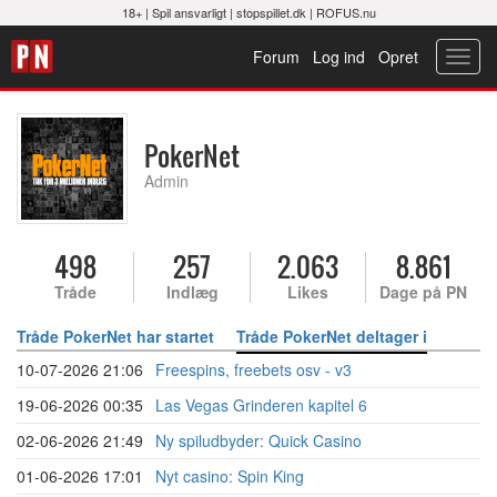
18+ |
Spil ansvarligt
|
stopspillet.dk
|
ROFUS.nu
Forum
Log ind
Opret
Toggl
navig
PokerNet
Admin
498
257
2.063
8.861
Tråde
Indlæg
Likes
Dage på PN
Tråde PokerNet har startet
Tråde PokerNet deltager i
10-07-2026 21:06
Freespins, freebets osv - v3
19-06-2026 00:35
Las Vegas Grinderen kapitel 6
02-06-2026 21:49
Ny spiludbyder: Quick Casino
01-06-2026 17:01
Nyt casino: Spin King