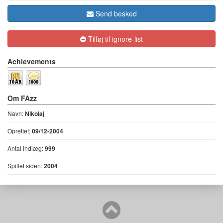
Send besked
Tilføj til ignore-list
Achievements
Om FAzz
Navn:
Nikolaj
Oprettet:
09/12-2004
Antal indlæg:
999
Spillet siden:
2004