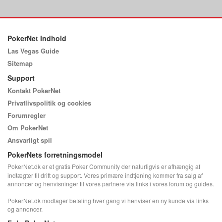
PokerNet Indhold
Las Vegas Guide
Sitemap
Support
Kontakt PokerNet
Privatlivspolitik og cookies
Forumregler
Om PokerNet
Ansvarligt spil
PokerNets forretningsmodel
PokerNet.dk er et gratis Poker Community der naturligvis er afhængig af
indtægter til drift og support. Vores primære indtjening kommer fra salg af
annoncer og henvisninger til vores partnere via links i vores forum og guides.
PokerNet.dk modtager betaling hver gang vi henviser en ny kunde via links
og annoncer.