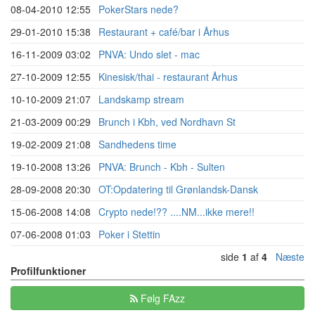
08-04-2010 12:55
PokerStars nede?
29-01-2010 15:38
Restaurant + café/bar i Århus
16-11-2009 03:02
PNVA: Undo slet - mac
27-10-2009 12:55
Kinesisk/thai - restaurant Århus
10-10-2009 21:07
Landskamp stream
21-03-2009 00:29
Brunch i Kbh, ved Nordhavn St
19-02-2009 21:08
Sandhedens time
19-10-2008 13:26
PNVA: Brunch - Kbh - Sulten
28-09-2008 20:30
OT:Opdatering til Grønlandsk-Dansk
15-06-2008 14:08
Crypto nede!?? ....NM...ikke mere!!
07-06-2008 01:03
Poker i Stettin
side
1
af
4
Næste
Profilfunktioner
Følg FAzz