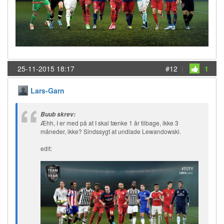
25-11-2015 18:17
#12
|
1
Lars-Garn
Buub skrev:
Æhh, I er med på at I skal tænke 1 år tilbage, ikke 3
måneder, ikke? Sindssygt at undlade Lewandowski.
edit: