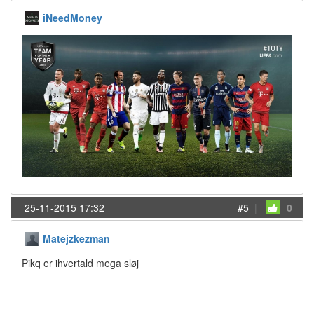
iNeedMoney
25-11-2015 17:32
#5
|
0
Matejzkezman
Pikq er ihvertald mega sløj