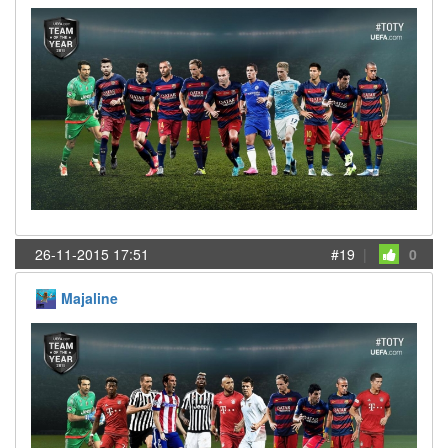
26-11-2015 17:51
#19
|
0
Majaline