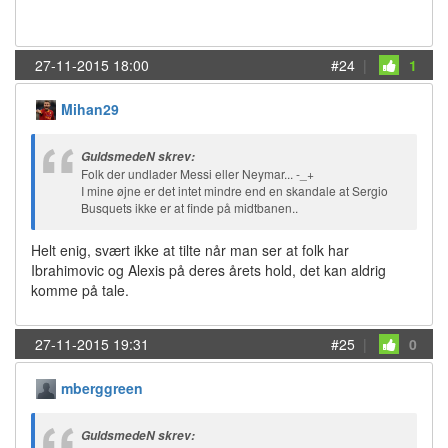
27-11-2015 18:00
#24
|
1
Mihan29
GuldsmedeN skrev:
Folk der undlader Messi eller Neymar... -_+
I mine øjne er det intet mindre end en skandale at Sergio
Busquets ikke er at finde på midtbanen..
Helt enig, svært ikke at tilte når man ser at folk har
Ibrahimovic og Alexis på deres årets hold, det kan aldrig
komme på tale.
27-11-2015 19:31
#25
|
0
mberggreen
GuldsmedeN skrev: