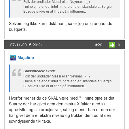
Folk der undlader Messi eller Neymar... -_+
I mine øjne er det intet mindre end en skandale at Sergio
Busquets ikke er at finde på midtbanen..
Selvom jeg ikke kan udstå ham, så er jeg enig angående
busquets.
27-11-2015 20:21
#26
|
0
Majaline
GuldsmedeN skrev:
Folk der undlader Messi eller Neymar... -_+
I mine øjne er det intet mindre end en skandale at Sergio
Busquets ikke er at finde på midtbanen..
Hvorfor mener du de SKAL være med ? I mine øjne er det
Suarez der har givet dem den ekstra X faktor med sin
agresivitet og sin arbejdsiver, så jeg mener han er den der
har givet dem et ekstra niveau og trukket dem ud af den
søvndyssende tiki taka.