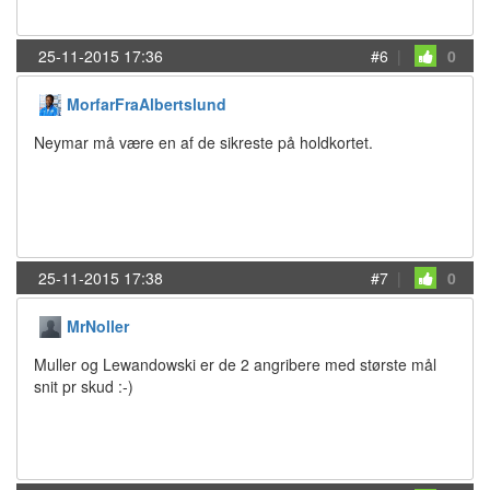
25-11-2015 17:36
#6
|
0
MorfarFraAlbertslund
Neymar må være en af de sikreste på holdkortet.
25-11-2015 17:38
#7
|
0
MrNoller
Muller og Lewandowski er de 2 angribere med største mål
snit pr skud :-)