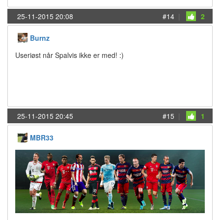
25-11-2015 20:08
#14
|
2
Burnz
Useriøst når Spalvis ikke er med! :)
25-11-2015 20:45
#15
|
1
MBR33