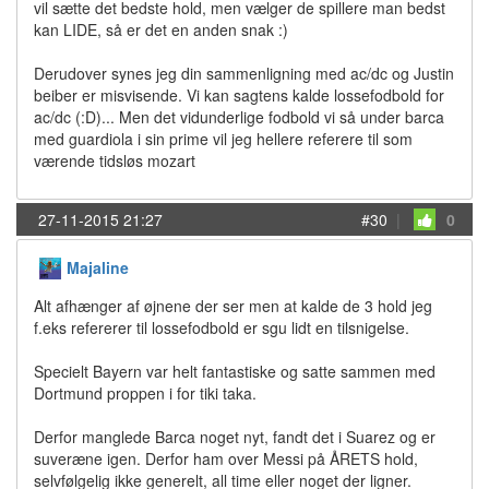
vil sætte det bedste hold, men vælger de spillere man bedst
kan LIDE, så er det en anden snak :)
Derudover synes jeg din sammenligning med ac/dc og Justin
beiber er misvisende. Vi kan sagtens kalde lossefodbold for
ac/dc (:D)... Men det vidunderlige fodbold vi så under barca
med guardiola i sin prime vil jeg hellere referere til som
værende tidsløs mozart
27-11-2015 21:27
#30
|
0
Majaline
Alt afhænger af øjnene der ser men at kalde de 3 hold jeg
f.eks refererer til lossefodbold er sgu lidt en tilsnigelse.
Specielt Bayern var helt fantastiske og satte sammen med
Dortmund proppen i for tiki taka.
Derfor manglede Barca noget nyt, fandt det i Suarez og er
suveræne igen. Derfor ham over Messi på ÅRETS hold,
selvfølgelig ikke generelt, all time eller noget der ligner.