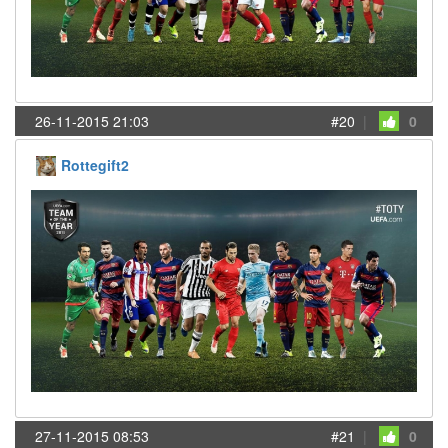
26-11-2015 21:03
#20
|
0
Rottegift2
27-11-2015 08:53
#21
|
0