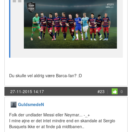
Du skulle vel aldrig være Barca-fan? :D
27-11-2015 14:17
#23
|
0
GuldsmedeN
Folk der undlader Messi eller Neymar... -_+
I mine øjne er det intet mindre end en skandale at Sergio
Busquets ikke er at finde på midtbanen..