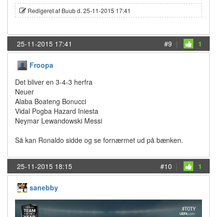
Redigeret af Buub d. 25-11-2015 17:41
25-11-2015 17:41
#9
|
1
Froopa
Det bliver en 3-4-3 herfra
Neuer
Alaba Boateng Bonucci
Vidal Pogba Hazard Iniesta
Neymar Lewandowski Messi
Så kan Ronaldo sidde og se fornærmet ud på bænken.
25-11-2015 18:15
#10
|
1
sanebby