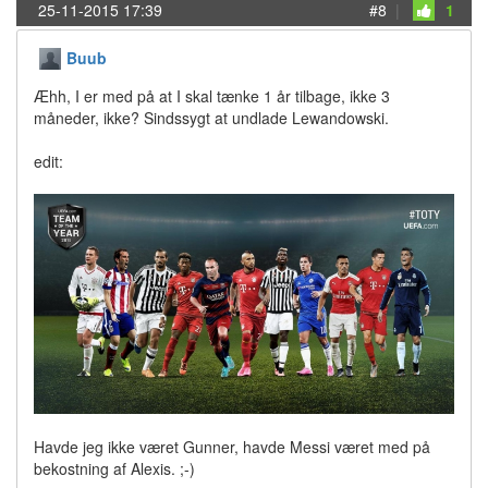
25-11-2015 17:39
#8
|
1
Buub
Æhh, I er med på at I skal tænke 1 år tilbage, ikke 3
måneder, ikke? Sindssygt at undlade Lewandowski.
edit:
Havde jeg ikke været Gunner, havde Messi været med på
bekostning af Alexis. ;-)