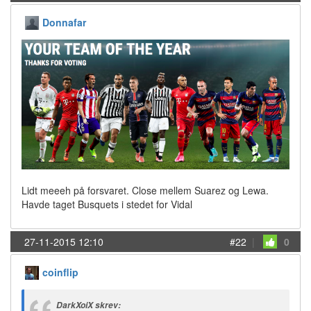
Donnafar
Lidt meeeh på forsvaret. Close mellem Suarez og Lewa.
Havde taget Busquets i stedet for Vidal
27-11-2015 12:10
#22
|
0
coinflip
DarkXoiX skrev: