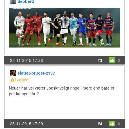
SebberG
25-11-2015 17:28
#3
|
0
slettet-bruger-2137
Gult kort
Neuer har vel været ubeskriveligt ringe i mere end bare et
par kampe i år ?
25-11-2015 17:29
#4
|
0