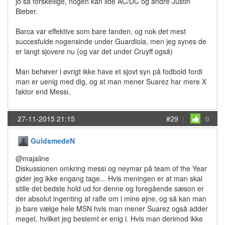
jo så forskellige, nogen kan lide AC/DC og andre Justin
Bieber.
Barca var effektive som bare fanden, og nok det mest
succesfulde nogensinde under Guardiola, men jeg synes de
er langt sjovere nu (og var det under Cruyff også)
Man behøver i øvrigt ikke have et sjovt syn på fodbold fordi
man er uenig med dig, og at man mener Suarez har mere X
faktor end Messi.
27-11-2015 21:15
#29
|
0
GuldsmedeN
@majaline
Diskussionen omkring messi og neymar på team of the Year
gider jeg ikke engang tage... Hvis meningen er at man skal
stille det bedste hold ud for denne og foregående sæson er
der absolut ingenting at rafle om i mine øjne, og så kan man
jo bare vælge hele MSN hvis man mener Suarez også adder
meget, hvilket jeg bestemt er enig i. Hvis man derimod ikke