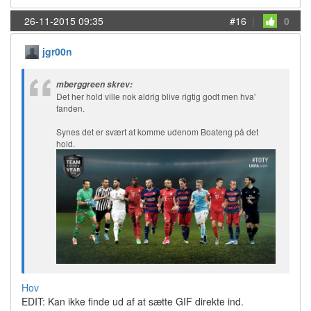
26-11-2015 09:35
#16
|
0
jgr00n
mberggreen skrev:
Det her hold ville nok aldrig blive rigtig godt men hva'
fanden.
Synes det er svært at komme udenom Boateng på det
hold.
Hov
EDIT: Kan ikke finde ud af at sætte GIF direkte ind.