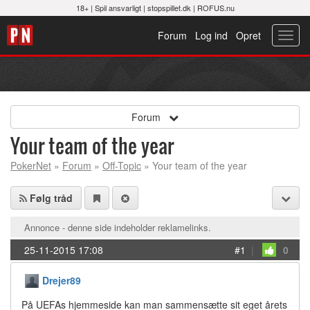
18+ |
Spil ansvarligt
|
stopspillet.dk
|
ROFUS.nu
Forum
Log ind
Opret
Toggl
navig
Forum
Your team of the year
PokerNet
»
Forum
»
Off-Topic
» Your team of the year
Følg tråd
Annonce - denne side indeholder reklamelinks.
25-11-2015 17:08
#1
|
0
Drejer89
På UEFAs hjemmeside kan man sammensætte sit eget årets