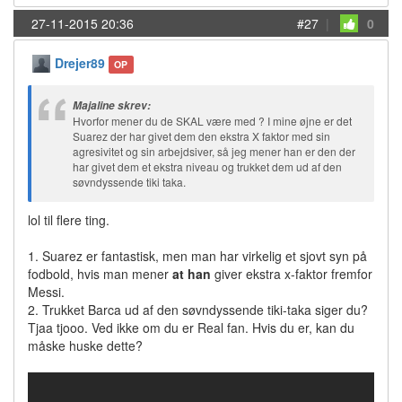
27-11-2015 20:36
#27
|
0
Drejer89
OP
Majaline skrev:
Hvorfor mener du de SKAL være med ? I mine øjne er det
Suarez der har givet dem den ekstra X faktor med sin
agresivitet og sin arbejdsiver, så jeg mener han er den der
har givet dem et ekstra niveau og trukket dem ud af den
søvndyssende tiki taka.
lol til flere ting.
1. Suarez er fantastisk, men man har virkelig et sjovt syn på
fodbold, hvis man mener
at han
giver ekstra x-faktor fremfor
Messi.
2. Trukket Barca ud af den søvndyssende tiki-taka siger du?
Tjaa tjooo. Ved ikke om du er Real fan. Hvis du er, kan du
måske huske dette?