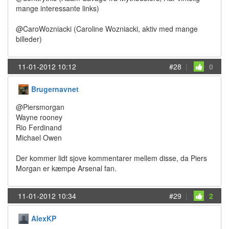
mange interessante links)
@CaroWozniacki (Caroline Wozniacki, aktiv med mange
billeder)
11-01-2012 10:12
#28
|
0
Brugernavnet
@Piersmorgan
Wayne rooney
Rio Ferdinand
Michael Owen
Der kommer lidt sjove kommentarer mellem disse, da Piers
Morgan er kæmpe Arsenal fan.
11-01-2012 10:34
#29
|
2
AlexKP