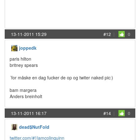
13-11-2011 15:29
#12
|
0
joppedk
paris hilton
britney spears
´for måske en dag fucker de op og twiter naked pic:)
bam margera
Anders breinholt
13-11-2011 16:17
#14
|
0
dead$NutFold
twitter.com/#!/iamcolinquinn