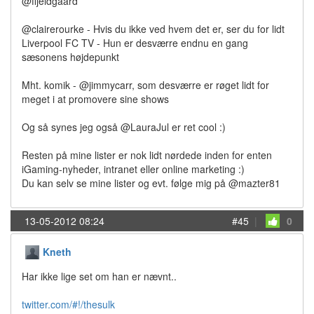
@ffjeldgaard
@clairerourke - Hvis du ikke ved hvem det er, ser du for lidt
Liverpool FC TV - Hun er desværre endnu en gang
sæsonens højdepunkt
Mht. komik - @jimmycarr, som desværre er røget lidt for
meget i at promovere sine shows
Og så synes jeg også @LauraJul er ret cool :)
Resten på mine lister er nok lidt nørdede inden for enten
iGaming-nyheder, intranet eller online marketing :)
Du kan selv se mine lister og evt. følge mig på @mazter81
13-05-2012 08:24
#45
|
0
Kneth
Har ikke lige set om han er nævnt..
twitter.com/#!/thesulk