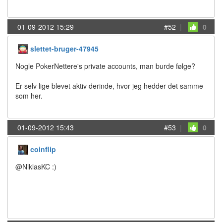
01-09-2012 15:29
#52
|
0
slettet-bruger-47945
Nogle PokerNettere's private accounts, man burde følge?
Er selv lige blevet aktiv derinde, hvor jeg hedder det samme
som her.
01-09-2012 15:43
#53
|
0
coinflip
@NiklasKC :)