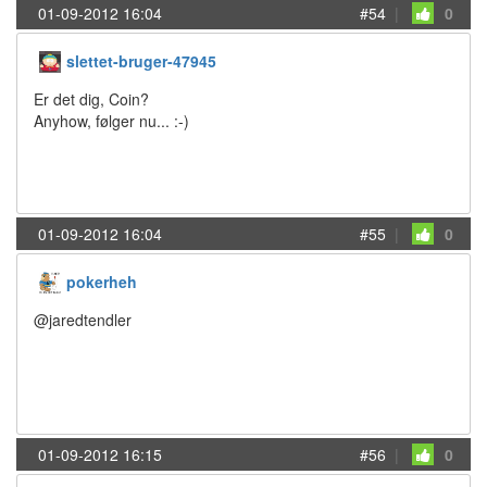
01-09-2012 16:04
#54
|
0
slettet-bruger-47945
Er det dig, Coin?
Anyhow, følger nu... :-)
01-09-2012 16:04
#55
|
0
pokerheh
@jaredtendler
01-09-2012 16:15
#56
|
0