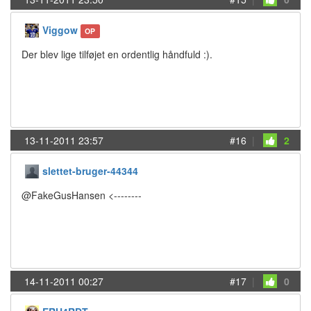
Viggow
OP
Der blev lige tilføjet en ordentlig håndfuld :).
13-11-2011 23:57
#16
|
2
slettet-bruger-44344
@FakeGusHansen <--------
14-11-2011 00:27
#17
|
0