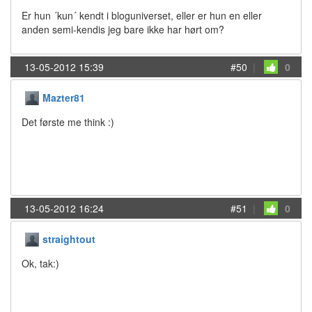
Er hun ´kun´ kendt i bloguniverset, eller er hun en eller
anden semi-kendis jeg bare ikke har hørt om?
13-05-2012 15:39
#50
|
0
Mazter81
Det første me think :)
13-05-2012 16:24
#51
|
0
straightout
Ok, tak:)