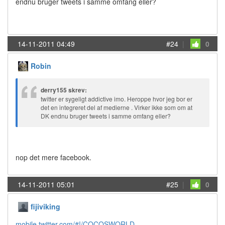
endnu bruger tweets i samme omfang eller?
14-11-2011 04:49
#24
|
0
Robin
derry155 skrev:
twitter er sygeligt addictive imo. Heroppe hvor jeg bor er
det en integreret del af medierne . Virker ikke som om at
DK endnu bruger tweets i samme omfang eller?
nop det mere facebook.
14-11-2011 05:01
#25
|
0
fijiviking
mobile.twitter.com/#!/COCOSWORLD