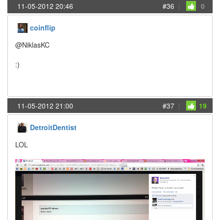
11-05-2012 20:46
#36
|
0
coinflip
@NiklasKC
:)
11-05-2012 21:00
#37
|
19
DetroitDentist
LOL