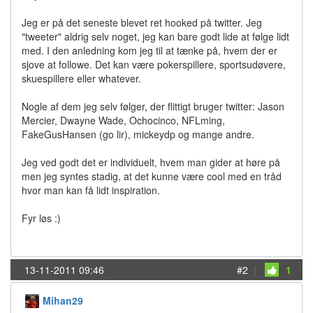
Jeg er på det seneste blevet ret hooked på twitter. Jeg
"tweeter" aldrig selv noget, jeg kan bare godt lide at følge lidt
med. I den anledning kom jeg til at tænke på, hvem der er
sjove at followe. Det kan være pokerspillere, sportsudøvere,
skuespillere eller whatever.
Nogle af dem jeg selv følger, der flittigt bruger twitter: Jason
Mercier, Dwayne Wade, Ochocinco, NFLming,
FakeGusHansen (go lir), mickeydp og mange andre.
Jeg ved godt det er individuelt, hvem man gider at høre på
men jeg syntes stadig, at det kunne være cool med en tråd
hvor man kan få lidt inspiration.
Fyr løs :)
13-11-2011 09:46
#2
|
1
Mihan29