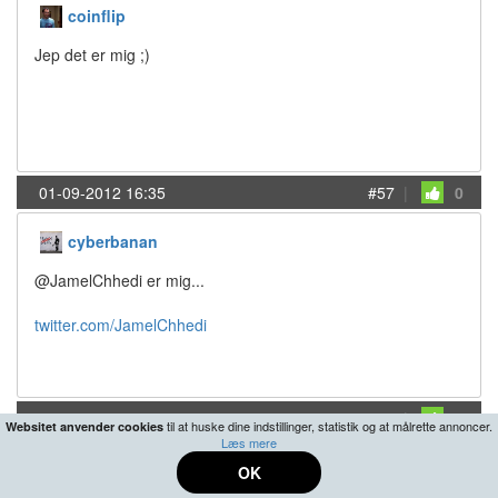
coinflip
Jep det er mig ;)
01-09-2012 16:35
#57
|
0
cyberbanan
@JamelChhedi er mig...
twitter.com/JamelChhedi
01-09-2012 16:49
#58
|
2
til at huske dine indstillinger, statistik og at målrette annoncer.
Websitet anvender cookies
Læs mere
Bettet
OK