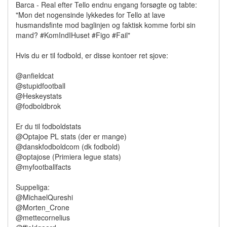
Barca - Real efter Tello endnu engang forsøgte og tabte:
"Mon det nogensinde lykkedes for Tello at lave
husmandsfinte mod baglinjen og faktisk komme forbi sin
mand? #KomIndIHuset #Figo #Fail"
Hvis du er til fodbold, er disse kontoer ret sjove:
@anfieldcat
@stupidfootball
@Heskeystats
@fodboldbrok
Er du til fodboldstats
@Optajoe PL stats (der er mange)
@danskfodboldcom (dk fodbold)
@optajose (Primiera legue stats)
@myfootballfacts
Suppeliga:
@MichaelQureshi
@Morten_Crone
@mettecornelius