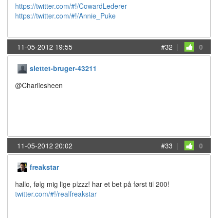
https://twitter.com/#!/CowardLederer
https://twitter.com/#!/Annie_Puke
11-05-2012 19:55
#32
|
0
slettet-bruger-43211
@Charliesheen
11-05-2012 20:02
#33
|
0
freakstar
hallo, følg mig lige plzzz! har et bet på først til 200!
twitter.com/#!/realfreakstar