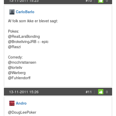
13-11-2011 15:23
#10
|
0
CarloBarlo
Af folk som ikke er blevet sagt:
Pokes:
@RealLarsBonding
@BrokelivingJRB <- epic
@Raszi
Comedy:
@mcchristiansen
@lorteliv
@Warberg
@Fuhlendorff
13-11-2011 15:26
#11
|
0
Andro
@DougLeePoker