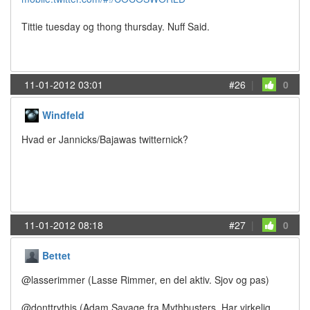
Tittie tuesday og thong thursday. Nuff Said.
11-01-2012 03:01
#26
|
0
Windfeld
Hvad er Jannicks/Bajawas twitternick?
11-01-2012 08:18
#27
|
0
Bettet
@lasserimmer (Lasse Rimmer, en del aktiv. Sjov og pas)
@donttrythis (Adam Savage fra Mythbusters, Har virkelig