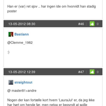
Han er (var) ret sjov .. har ingen ide om hvorvidt han stadig
poster
13-05-2012 08:30
#46
|
0
Bastiann
@Clemme_1982
:)
13-05-2012 12:39
#47
|
0
straightout
@ master81+andre
Nogen der kan fortælle kort hvem 'LauraJul' er, da jeg ikke
har hørt om hende før, men netop er begyndt at spille