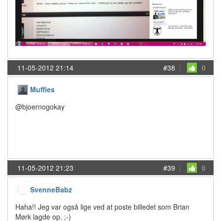
11-05-2012 21:14
#38
|
0
Muffies
@bjoernogokay
11-05-2012 21:23
#39
|
0
SvenneBabz
Haha!! Jeg var også lige ved at poste billedet som Brian
Mørk lagde op. ;-)