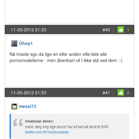
11-05-2012 21:33
#40
|
1
Ohep1
Nå troede sgu da lige en eller anden ville liste alle
pornomodellerne - men åbenbart vil I ikke stå ved dem :-)
11-05-2012 21:53
#41
|
0
messi73
freakstar skrev:
hallo, følg mig lige plzzz! har et bet på først til 200!
twitter.com/#!/realfreakstar