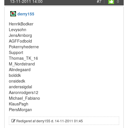
13-11-2011 14:00
#7
|
0
derry155
HenrikBodker
Levysohn
JensArnborg
AGFFodbold
Pokernyhederne
Support
Thomas_TK_16
M_Nordstrand
Alindegaard
bolddk
onsidedk
anderssigdal
Aaronrodgers12
Michael_Fabiano
KlausPagh
PiersMorgan
Redigeret af derry155 d. 14-11-2011 01:45