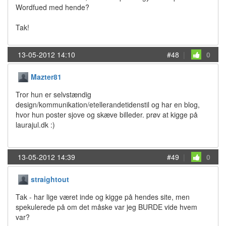
Wordfued med hende?
Tak!
13-05-2012 14:10
#48
|
0
Mazter81
Tror hun er selvstændig
design/kommunikation/etellerandetidenstil og har en blog,
hvor hun poster sjove og skæve billeder. prøv at kigge på
laurajul.dk :)
13-05-2012 14:39
#49
|
0
straightout
Tak - har lige været inde og kigge på hendes site, men
spekulerede på om det måske var jeg BURDE vide hvem
var?