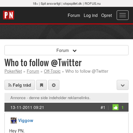
18+ |
Spil ansvarligt
|
stopspillet.dk
|
ROFUS.nu
Forum
Log ind
Opret
Toggl
navig
Forum
Who to follow @Twitter
PokerNet
»
Forum
»
Off-Topic
» Who to follow @Twitter
Følg tråd
Annonce - denne side indeholder reklamelinks.
13-11-2011 09:21
#1
|
1
Viggow
Hey PN.