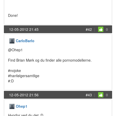
Done!
12-05-2012 21:45
#42
|
0
CarloBarlo
@Ohep1
Find Brian Mørk og du finder alle pornomodellerne.
#nojoke
#hanfølgersamtlige
#:D
12-05-2012 21:56
#43
|
0
Ohep1
Hvorfor ved du det :D