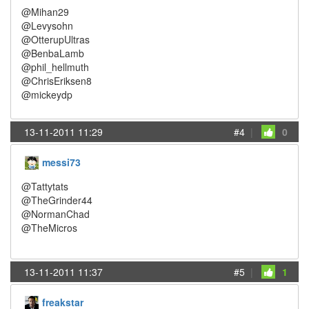
@Mihan29
@Levysohn
@OtterupUltras
@BenbaLamb
@phil_hellmuth
@ChrisEriksen8
@mickeydp
13-11-2011 11:29
#4
|
0
messi73
@Tattytats
@TheGrinder44
@NormanChad
@TheMicros
13-11-2011 11:37
#5
|
1
freakstar