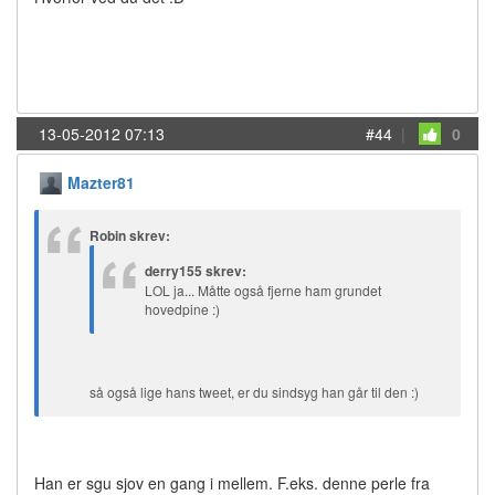
13-05-2012 07:13
#44
|
0
Mazter81
Robin skrev:
derry155 skrev:
LOL ja... Måtte også fjerne ham grundet
hovedpine :)
så også lige hans tweet, er du sindsyg han går til den :)
Han er sgu sjov en gang i mellem. F.eks. denne perle fra