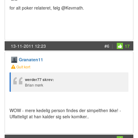
for alt poker relateret, følg @Kevmath.
13-11-2011 12:23
#6
|
17
Granaten11
Gult kort
werder77 skrev:
Brian mørk
WOW - mere kedelig person findes der simpelthen ikke! -
Uffatteligt at han kalder sig selv komiker..