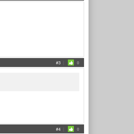
#3
|
0
#4
|
0