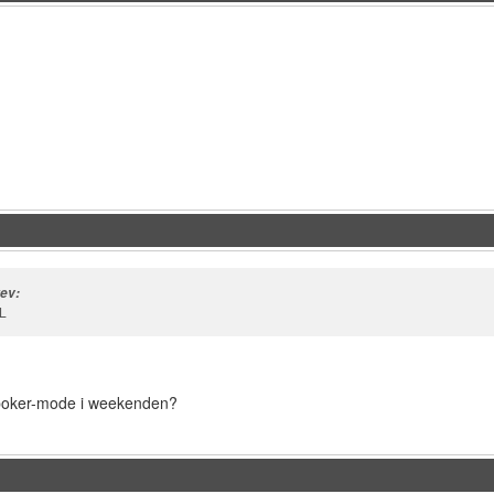
ev:
GL
i poker-mode i weekenden?