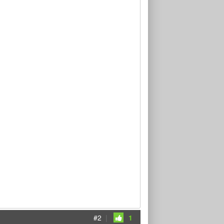
#2
|
1