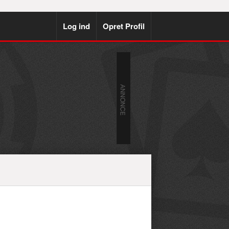
Log ind
Opret Profil