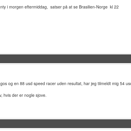
ty i morgen eftermiddag, satser på at se Brasilien-Norge kl 22
d gos og en 88 usd speed racer uden resultat, har jeg tilmeldt mig 54 us
 hvis der er nogle sjove.