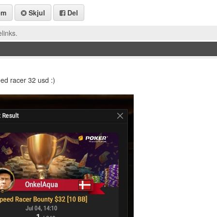
em
Skjul
Del
links.
ed racer 32 usd :)