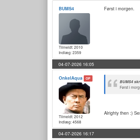
BUMS4
Først i morgen.
Tilmeldt:
2010
Indlæg: 2359
04-07-2026 16:05
OnkelAqua
OP
BUMS4 skr
Først i morg
Alrighty then :) 
Tilmeldt:
2012
Indlæg: 4568
04-07-2026 16:17