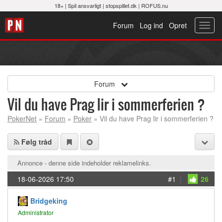
18+ |
Spil ansvarligt
|
stopspillet.dk
|
ROFUS.nu
Forum
Log ind
Opret
Toggl
navig
Forum
Vil du have Prag lir i sommerferien ?
PokerNet
»
Forum
»
Poker
» Vil du have Prag lir i sommerferien ?
Følg tråd
Annonce - denne side indeholder reklamelinks.
18-06-2026 17:50
#1
|
26
Bridgeking
Administrator