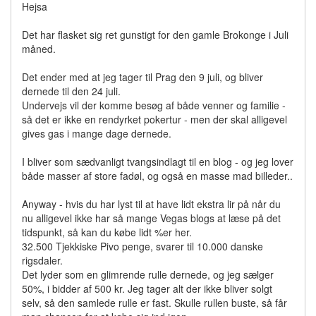
Hejsa
Det har flasket sig ret gunstigt for den gamle Brokonge i Juli
måned.
Det ender med at jeg tager til Prag den 9 juli, og bliver
dernede til den 24 juli.
Undervejs vil der komme besøg af både venner og familie -
så det er ikke en rendyrket pokertur - men der skal alligevel
gives gas i mange dage dernede.
I bliver som sædvanligt tvangsindlagt til en blog - og jeg lover
både masser af store fadøl, og også en masse mad billeder..
Anyway - hvis du har lyst til at have lidt ekstra lir på når du
nu alligevel ikke har så mange Vegas blogs at læse på det
tidspunkt, så kan du købe lidt %er her.
32.500 Tjekkiske Pivo penge, svarer til 10.000 danske
rigsdaler.
Det lyder som en glimrende rulle dernede, og jeg sælger
50%, i bidder af 500 kr. Jeg tager alt der ikke bliver solgt
selv, så den samlede rulle er fast. Skulle rullen buste, så får