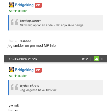
Bridgeking
OP
Administrator
ktothep skrev:
Skriv mig op for en andel - det er jo sikre penge.
haha - næppe
jeg smider en pm med MP info
18-06-2026 21:26
#12
|
0
Bridgeking
OP
Administrator
fryden skrev:
Jeg vil gerne have 10% tak
yw m8
thanks