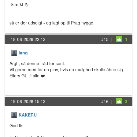
Stærkt 💪
så er der udsolgt - og lagt op til Prag hygge
18-06-2026 22:12
#15
|
1
lang
Argh, så denne tråd for sent.
Vil gerne med for en plov, hvis en mulighed skulle åbne sig.
Ellers GL til alle ❤️
19-06-2026 15:13
#16
|
3
KAKERU
God lir!