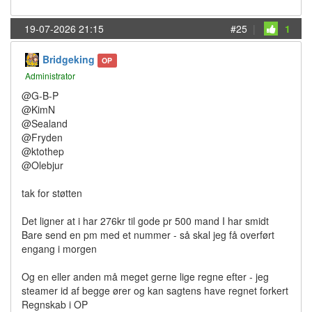
19-07-2026 21:15
#25
|
1
Bridgeking
OP
Administrator
@G-B-P
@KimN
@Sealand
@Fryden
@ktothep
@Olebjur
tak for støtten
Det ligner at i har 276kr til gode pr 500 mand I har smidt
Bare send en pm med et nummer - så skal jeg få overført
engang i morgen
Og en eller anden må meget gerne lige regne efter - jeg
steamer id af begge ører og kan sagtens have regnet forkert
Regnskab i OP