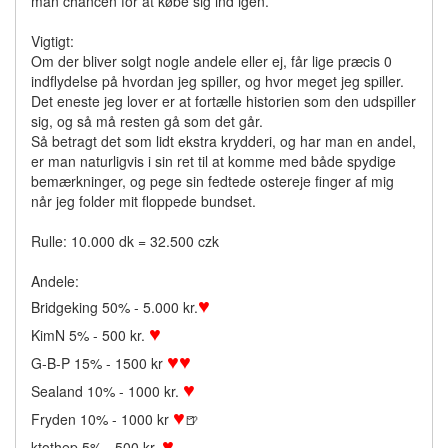
man chancen for at købe sig ind igen.
Vigtigt:
Om der bliver solgt nogle andele eller ej, får lige præcis 0
indflydelse på hvordan jeg spiller, og hvor meget jeg spiller.
Det eneste jeg lover er at fortælle historien som den udspiller
sig, og så må resten gå som det går.
Så betragt det som lidt ekstra krydderi, og har man en andel,
er man naturligvis i sin ret til at komme med både spydige
bemærkninger, og pege sin fedtede ostereje finger af mig
når jeg folder mit floppede bundset.
Rulle: 10.000 dk = 32.500 czk
Andele:
♥
Bridgeking 50% - 5.000 kr.
♥
KimN 5% - 500 kr.
♥
♥
G-B-P 15% - 1500 kr
♥
Sealand 10% - 1000 kr.
♥
Fryden 10% - 1000 kr
🍺
♥
ktothep 5% - 500 kr.