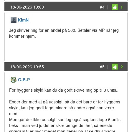
18-06-2026 19:00
#4
|
1
KimN
Jeg skriver mig for en andel på 500. Betaler via MP når jeg
kommer hjem.
18-06-2026 19:55
#5
|
2
G-B-P
For hyggens skyld kan du da godt skrive mig op til 3 units...
Ender der med at gå udsolgt, så da det bare er for hyggens
skyld, kan jeg godt tage mindre så andre også kan være
med.
Men går der ikke udsolgt, kan jeg også sagtens tage 6 units
f.eks - man ved jo det er sikre penge det her, så eneste
spørgsmål er hvor meget man tjener på at se dig smadre