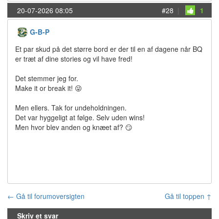
20-07-2026 08:05
#28
|
1
G-B-P
Et par skud på det større bord er der til en af dagene når BQ
er træt af dine stories og vil have fred!
Det stemmer jeg for.
Make it or break it! 😜
Men ellers. Tak for undeholdningen.
Det var hyggeligt at følge. Selv uden wins!
Men hvor blev anden og knæet af? 😏
← Gå til forumoversigten
Gå til toppen ↑
Skriv et svar