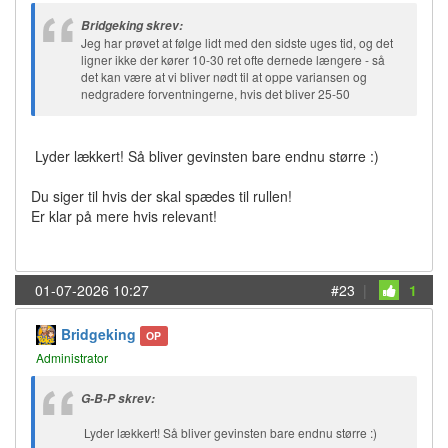
Bridgeking skrev:
Jeg har prøvet at følge lidt med den sidste uges tid, og det
ligner ikke der kører 10-30 ret ofte dernede længere - så
det kan være at vi bliver nødt til at oppe variansen og
nedgradere forventningerne, hvis det bliver 25-50
Lyder lækkert! Så bliver gevinsten bare endnu større :)
Du siger til hvis der skal spædes til rullen!
Er klar på mere hvis relevant!
01-07-2026 10:27
#23
|
1
Bridgeking
OP
Administrator
G-B-P skrev:
Lyder lækkert! Så bliver gevinsten bare endnu større :)