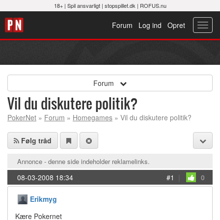
18+ |
Spil ansvarligt
|
stopspillet.dk
|
ROFUS.nu
Forum
Log ind
Opret
Toggl
navig
Forum
Vil du diskutere politik?
PokerNet
»
Forum
»
Homegames
» Vil du diskutere politik?
Følg tråd
Annonce - denne side indeholder reklamelinks.
08-03-2008 18:34
#1
|
0
Erikmyg
Kære Pokernet