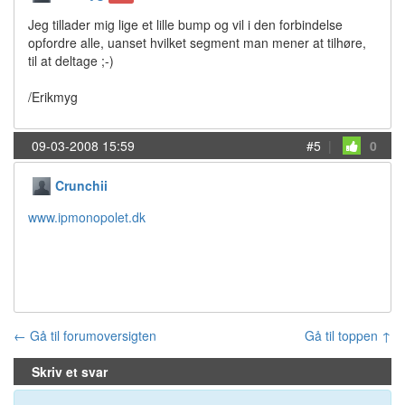
Jeg tillader mig lige et lille bump og vil i den forbindelse
opfordre alle, uanset hvilket segment man mener at tilhøre,
til at deltage ;-)
/Erikmyg
09-03-2008 15:59
#5
|
0
Crunchii
www.ipmonopolet.dk
← Gå til forumoversigten
Gå til toppen ↑
Skriv et svar