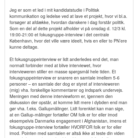
Jeg er som et led i mit kandidatstudie i Politisk
kommunikation og ledelse ved at lave et projekt, hvor vi bl.a.
forsøger at afdække, hvordan danskere i dag forstår politik.
Som en del af dette projekt afholder vi på onsdag d. 12/3 kl.
19:00-21:00 et fokusgruppe-interview i det centrale
København, hvor det ville være ideelt, hvis en eller to PN’ere
kunne deltage.
Et fokusgruppeinterview er lidt anderledes end det, man
normalt forbinder med at blive interviewet, hvor
intervieweren stiller en masse spørgsmål hele tiden. Et
fokusgruppeinterview er snarere en samtale imellem 5-6
personer – en samtale der dog er styret af intervieweren
(mig) vha. forskellige kommentarer og indspark undervejs.
Meningen med denne interviewform er, igennem den
diskussion der opstår, at komme lidt mere i dybden end man
gør vha. f.eks. Gallupmålinger. Lidt forenklet kan man sige,
at en Gallup-målinger fortæller OM folk er for eller imod
eksempelvis Danmarks engagement i Afghanistan, imens et
fokusgruppe-interview fortæller HVORFOR folk er for eller
imod. Pointen med samtalen er altså ikke at teste din viden