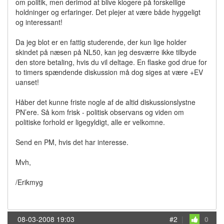
om politik, men derimod at blive klogere på forskellige
holdninger og erfaringer. Det plejer at være både hyggeligt
og interessant!
Da jeg blot er en fattig studerende, der kun lige holder
skindet på næsen på NL50, kan jeg desværre ikke tilbyde
den store betaling, hvis du vil deltage. En flaske god drue for
to timers spændende diskussion må dog siges at være +EV
uanset!
Håber det kunne friste nogle af de altid diskussionslystne
PN’ere. Så kom frisk - politisk observans og viden om
politiske forhold er ligegyldigt, alle er velkomne.
Send en PM, hvis det har interesse.
Mvh,
/Erikmyg
08-03-2008 19:03
#2
|
0