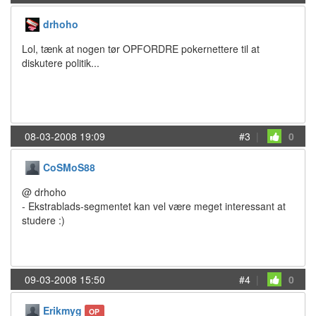
drhoho
Lol, tænk at nogen tør OPFORDRE pokernettere til at
diskutere politik...
08-03-2008 19:09
#3
|
0
CoSMoS88
@ drhoho
- Ekstrablads-segmentet kan vel være meget interessant at
studere :)
09-03-2008 15:50
#4
|
0
Erikmyg
OP