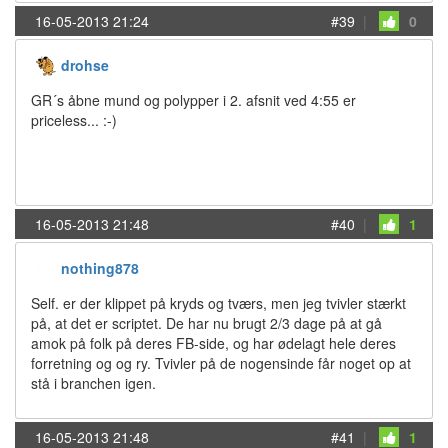
16-05-2013 21:24
#39
|
0
drohse
GR´s åbne mund og polypper i 2. afsnit ved 4:55 er
priceless... :-)
16-05-2013 21:48
#40
|
1
nothing878
Self. er der klippet på kryds og tværs, men jeg tvivler stærkt
på, at det er scriptet. De har nu brugt 2/3 dage på at gå
amok på folk på deres FB-side, og har ødelagt hele deres
forretning og og ry. Tvivler på de nogensinde får noget op at
stå i branchen igen.
16-05-2013 21:48
#41
|
1