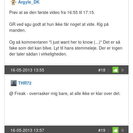
Argyle_DK
Prøv at se den første video fra 16:55 til 17:15.
GR ved sgu godt at hun ikke får noget at vide. Kig på
manden.
Og så kommentaren "I just want her to know (...)" Det er så
fake som det kan blive. Lyt til hans stemmeleje. Der er ingen
der taler sådan i virkeligheden.
16-05-2013 13:55
#18
|
0
THR72
@ Freak - overrasker mig bare, at alle ikke er klar over det.
16-05-2013 13:57
#19
|
0