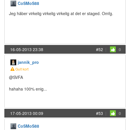
CoSMoS88
Jeg håber virkelig virkelig virkelig at det er staged. Omfg.
16-05-2013 23:38
#52
|
0
jannik_pro
Gult kort
@SVFA
hahaha 100% enig...
17-05-2013 00:09
#53
|
0
CoSMoS88