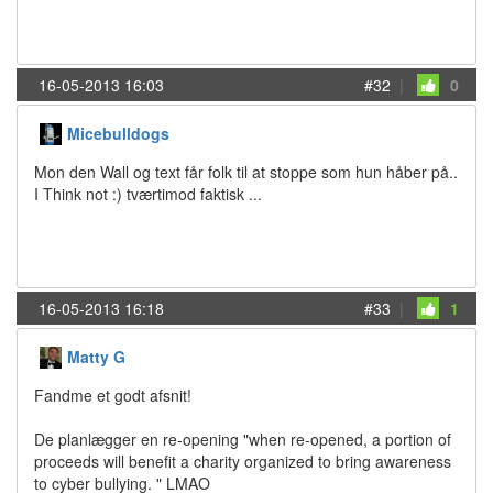
16-05-2013 16:03
#32
|
0
Micebulldogs
Mon den Wall og text får folk til at stoppe som hun håber på..
I Think not :) tværtimod faktisk ...
16-05-2013 16:18
#33
|
1
Matty G
Fandme et godt afsnit!
De planlægger en re-opening "when re-opened, a portion of
proceeds will benefit a charity organized to bring awareness
to cyber bullying. " LMAO