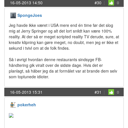
16-05-2013 14:50
#30
|
0
SpongeJoes
Jeg havde ikke været i USA mere end én time før det slog
mig at Jerry Springer og alt det lort snildt kan være 100%
reality. At der så er meget scripted reality TV derude, sure, at
kreativ klipning kan gøre meget, no doubt, men jeg er ikke et
sekund i tvivl om at de folk findes.
Så i øvrigt hvordan denne restaurants sindsyge FB-
håndtering gik viralt over de sidste dage. Hvis det er
planlagt, så håber jeg da at formålet var at brande dem selv
som toptunede idioter.
16-05-2013 15:31
#31
|
0
pokerheh