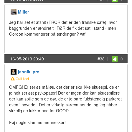
Miller
Jeg har set et afsnit (TROR det er den franske café), hvor
baggrunden er ændret til FØR de fik det sat i stand - men
Gordon kommenterer på ændringen? wtf
16-05-2013 20:49
#38
|
0
jannik_pro
Gult kort
OMFG! Er seriøs målløs, det der er sku ikke skuespil, de er
jo helt seriøst psykopater! Der er ingen der kan skuespillere
der kan spille som de gør, de er jo bare fuldstændig parkeret
oven i hovedet. Det er virkelig skræmmende, og jeg håber
virkelig de lukker ned for GOOD..
Føj nogle klamme mennesker!