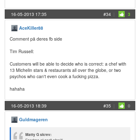
16-05-2013 17:35
#34
|
3
AceKiller88
Comment på deres fb side
Tim Russell:
Customers will be able to decide who is correct: a chef with
13 Michelin stars & restaurants all over the globe, or two
psychos who can't even cook a fucking pizza.
hahaha
16-05-2013 18:39
#35
|
0
Guldmageren
Matty G skrev:
Fandme et godt afsnit!