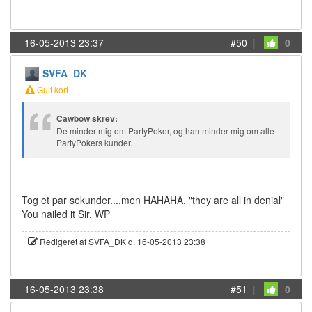
16-05-2013 23:37
#50
|
0
SVFA_DK
Gult kort
Cawbow skrev:
De minder mig om PartyPoker, og han minder mig om alle
PartyPokers kunder.
Tog et par sekunder....men HAHAHA, "they are all in denial"
You nailed it Sir, WP
Redigeret af SVFA_DK d. 16-05-2013 23:38
16-05-2013 23:38
#51
|
0