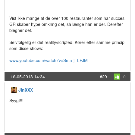
Vist ikke mange af de over 100 restauranter som har succes.
GR skaber hype omkring det, så længe han er der. Derefter
blegner det.
Selvfølgelig er det reality/scripted. Kører efter samme princip
som disse shows:
www.youtube.com/watch?v=Sma-jf-LFJM
16-05-2013 14:34
#29
|
0
JinXXX
Syygt!!!