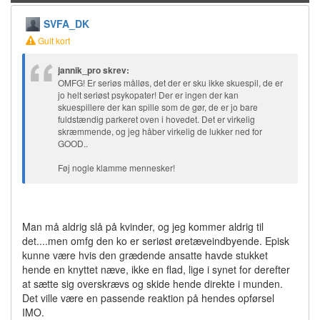
SVFA_DK
Gult kort
jannik_pro skrev:
OMFG! Er seriøs målløs, det der er sku ikke skuespil, de er
jo helt seriøst psykopater! Der er ingen der kan
skuespillere der kan spille som de gør, de er jo bare
fuldstændig parkeret oven i hovedet. Det er virkelig
skræmmende, og jeg håber virkelig de lukker ned for
GOOD..
Føj nogle klamme mennesker!
Man må aldrig slå på kvinder, og jeg kommer aldrig til
det....men omfg den ko er seriøst øretæveindbyende. Episk
kunne være hvis den grædende ansatte havde stukket
hende en knyttet næve, ikke en flad, lige i synet for derefter
at sætte sig overskrævs og skide hende direkte i munden.
Det ville være en passende reaktion på hendes opførsel
IMO.