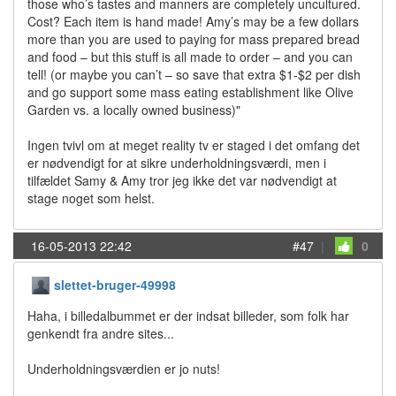
those who’s tastes and manners are completely uncultured.
Cost? Each item is hand made! Amy’s may be a few dollars
more than you are used to paying for mass prepared bread
and food – but this stuff is all made to order – and you can
tell! (or maybe you can’t – so save that extra $1-$2 per dish
and go support some mass eating establishment like Olive
Garden vs. a locally owned business)"
Ingen tvivl om at meget reality tv er staged i det omfang det
er nødvendigt for at sikre underholdningsværdi, men i
tilfældet Samy & Amy tror jeg ikke det var nødvendigt at
stage noget som helst.
16-05-2013 22:42
#47
|
0
slettet-bruger-49998
Haha, i billedalbummet er der indsat billeder, som folk har
genkendt fra andre sites...
Underholdningsværdien er jo nuts!