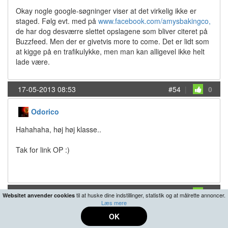
Okay nogle google-søgninger viser at det virkelig ikke er
staged. Følg evt. med på
www.facebook.com/amysbakingco,
de har dog desværre slettet opslagene som bliver citeret på
Buzzfeed. Men der er givetvis more to come. Det er lidt som
at kigge på en trafikulykke, men man kan alligevel ikke helt
lade være.
17-05-2013 08:53
#54
|
0
Odorico
Hahahaha, høj høj klasse..
Tak for link OP :)
17-05-2013 09:54
#55
|
0
til at huske dine indstillinger, statistik og at målrette annoncer.
Websitet anvender cookies
Læs mere
Buub
OK