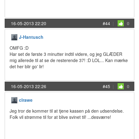
16-05-2013 22:20
#44
|
0
J-Hantusch
OMFG :D
Har set de første 3 minutter indtil videre, og jeg GLÆDER
mig allerede til at se de resterende 37! :D LOL... Kan mærke
det her blir go' lir!
16-05-2013 22:26
#45
|
0
clrawe
Jeg tror de kommer til at tjene kassen på den udsendelse.
Folk vil strømme til for at blive svinet til! ...desværre!