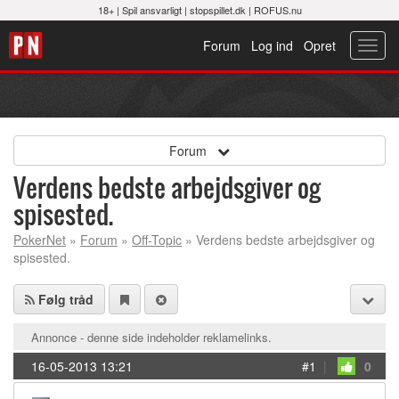
18+ |
Spil ansvarligt
|
stopspillet.dk
|
ROFUS.nu
Forum
Log ind
Opret
Toggl
navig
Forum
Verdens bedste arbejdsgiver og
spisested.
PokerNet
»
Forum
»
Off-Topic
» Verdens bedste arbejdsgiver og
spisested.
Følg tråd
Annonce - denne side indeholder reklamelinks.
16-05-2013 13:21
#1
|
0