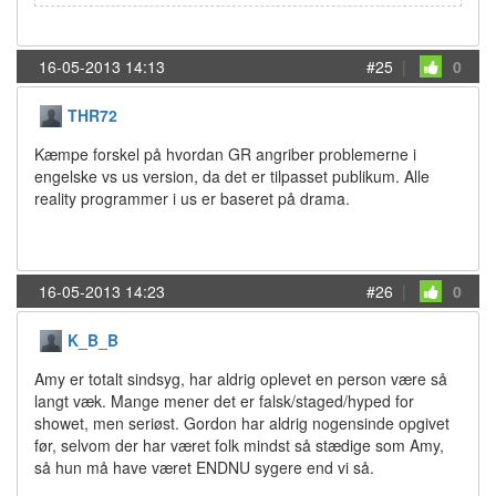
16-05-2013 14:13
#25
|
0
THR72
Kæmpe forskel på hvordan GR angriber problemerne i
engelske vs us version, da det er tilpasset publikum. Alle
reality programmer i us er baseret på drama.
16-05-2013 14:23
#26
|
0
K_B_B
Amy er totalt sindsyg, har aldrig oplevet en person være så
langt væk. Mange mener det er falsk/staged/hyped for
showet, men seriøst. Gordon har aldrig nogensinde opgivet
før, selvom der har været folk mindst så stædige som Amy,
så hun må have været ENDNU sygere end vi så.