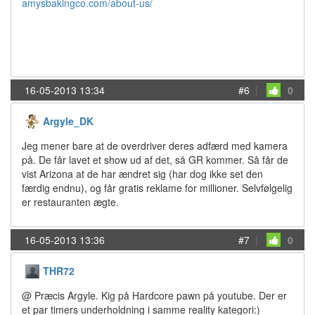
amysbakingco.com/about-us/
16-05-2013 13:34
#6
|
0
Argyle_DK
Jeg mener bare at de overdriver deres adfærd med kamera
på. De får lavet et show ud af det, så GR kommer. Så får de
vist Arizona at de har ændret sig (har dog ikke set den
færdig endnu), og får gratis reklame for millioner. Selvfølgelig
er restauranten ægte.
16-05-2013 13:36
#7
|
0
THR72
@ Præcis Argyle. Kig på Hardcore pawn på youtube. Der er
et par timers underholdning i samme reality kategori:)