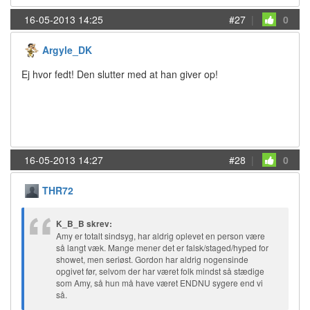
16-05-2013 14:25
#27
|
0
Argyle_DK
Ej hvor fedt! Den slutter med at han giver op!
16-05-2013 14:27
#28
|
0
THR72
K_B_B skrev:
Amy er totalt sindsyg, har aldrig oplevet en person være
så langt væk. Mange mener det er falsk/staged/hyped for
showet, men seriøst. Gordon har aldrig nogensinde
opgivet før, selvom der har været folk mindst så stædige
som Amy, så hun må have været ENDNU sygere end vi
så.