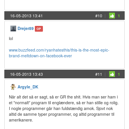
16-05-2013 13:41
#10
|
1
Drejer89
OP
lol
www.buzzfeed.com/ryanhatesthis/this-is-the-most-epic-
brand-meltdown-on-facebook-ever
16-05-2013 13:43
#11
|
1
Argyle_DK
Når alt det så er sagt, så er GR the shit. Hvis man ser ham i
et "normalt" program til englændere, så er han stille og rolig.
I nogle programmer går han fuldstændig amok. Sjovt nok
altid de samme typer programmer, og altid programmer til
amerikanere.