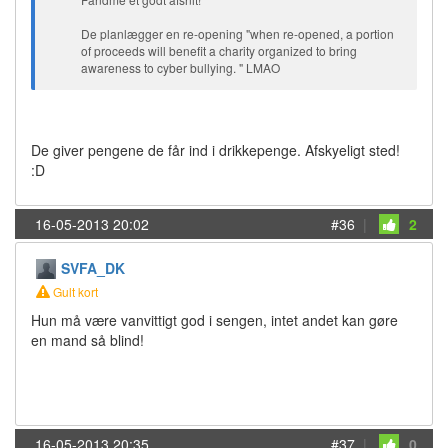
De planlægger en re-opening "when re-opened, a portion
of proceeds will benefit a charity organized to bring
awareness to cyber bullying. " LMAO
De giver pengene de får ind i drikkepenge. Afskyeligt sted!
:D
16-05-2013 20:02
#36
|
2
SVFA_DK
Gult kort
Hun må være vanvittigt god i sengen, intet andet kan gøre
en mand så blind!
16-05-2013 20:35
#37
|
0