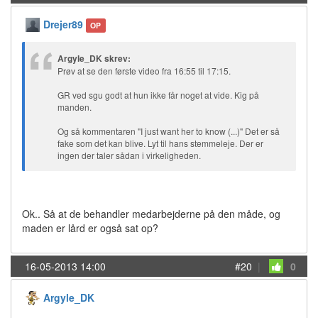
Drejer89
OP
Argyle_DK skrev:
Prøv at se den første video fra 16:55 til 17:15.
GR ved sgu godt at hun ikke får noget at vide. Kig på
manden.
Og så kommentaren "I just want her to know (...)" Det er så
fake som det kan blive. Lyt til hans stemmeleje. Der er
ingen der taler sådan i virkeligheden.
Ok.. Så at de behandler medarbejderne på den måde, og
maden er lård er også sat op?
16-05-2013 14:00
#20
|
0
Argyle_DK