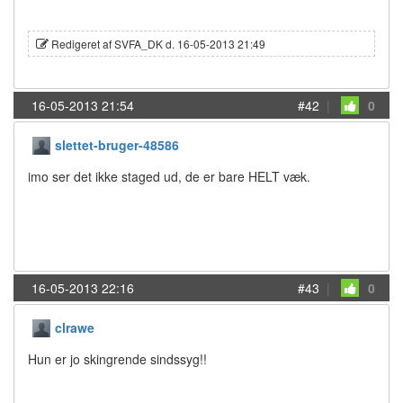
Redigeret af SVFA_DK d. 16-05-2013 21:49
16-05-2013 21:54
#42
|
0
slettet-bruger-48586
imo ser det ikke staged ud, de er bare HELT væk.
16-05-2013 22:16
#43
|
0
clrawe
Hun er jo skingrende sindssyg!!