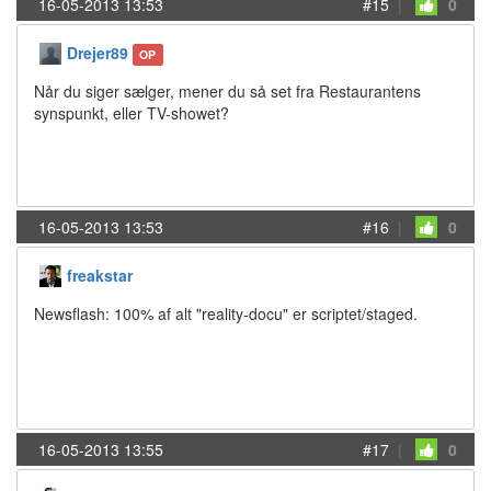
16-05-2013 13:53
#15
|
0
Drejer89
OP
Når du siger sælger, mener du så set fra Restaurantens
synspunkt, eller TV-showet?
16-05-2013 13:53
#16
|
0
freakstar
Newsflash: 100% af alt "reality-docu" er scriptet/staged.
16-05-2013 13:55
#17
|
0