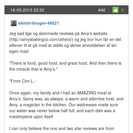
16-05-2013 22:32
#46
|
0
slettet-bruger-49021
Jeg sad lige og skimmede reviews på Amy's website
(http://amysbakingco.com/others/) og jeg tror hun får en del
aftener til at gå med at sidde og skrive anmeldelser af sin
egen mad:
"There is food, good food, and great food. And then there is
the miracle that is Amy’s."
"From Cori L.:
Once again, my family and I had an AMAZING meal at
Amy’s. Samy was, as always, a warm and attentive host, and
Amy, a magician in the kitchen. Our waitresses made sure
our water was never below half full, and each dish was a
masterpiece upon itself.
I can only believe the one and two star reviews are from