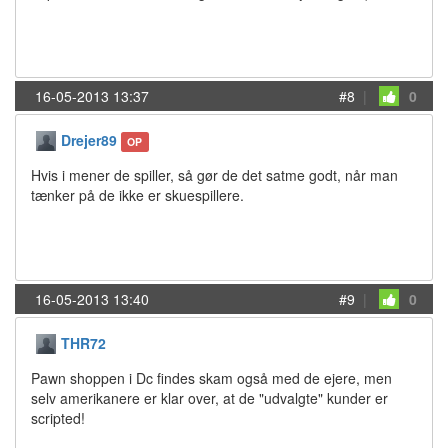
16-05-2013 13:37
#8
|
0
Drejer89
OP
Hvis i mener de spiller, så gør de det satme godt, når man
tænker på de ikke er skuespillere.
16-05-2013 13:40
#9
|
0
THR72
Pawn shoppen i Dc findes skam også med de ejere, men
selv amerikanere er klar over, at de "udvalgte" kunder er
scripted!