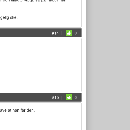
lgelig ske.
#14
|
0
#15
|
0
ave at han får den.