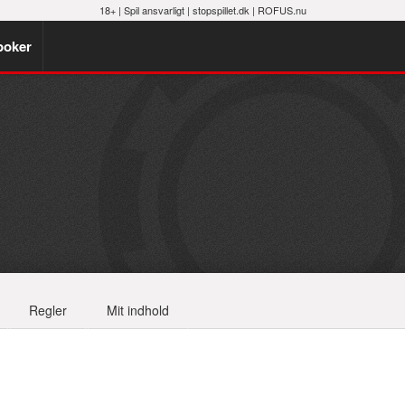
18+ |
Spil ansvarligt
|
stopspillet.dk
|
ROFUS.nu
poker
Regler
Mit indhold