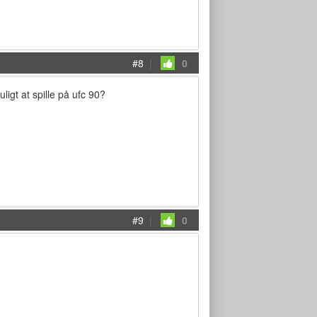
#8
|
0
ligt at spille på ufc 90?
#9
|
0