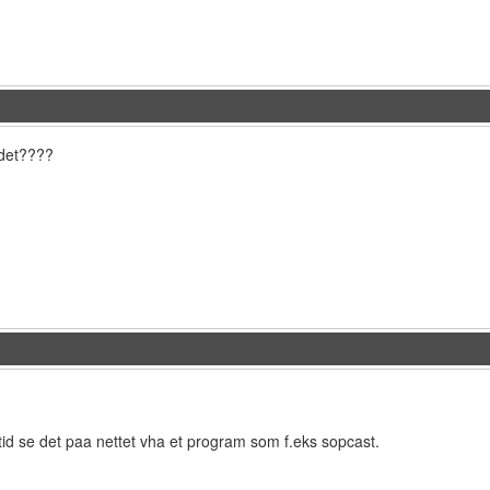
det????
ltid se det paa nettet vha et program som f.eks sopcast.