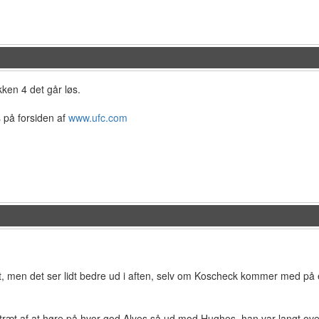
kken 4 det går løs.
 på forsiden af
www.ufc.com
mt, men det ser lidt bedre ud i aften, selv om Koscheck kommer med på 
 træt af at høre på hvor god Alves så ud mod Hughes, han var langt ove