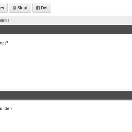
em
Skjul
Del
links.
 det?
grunden