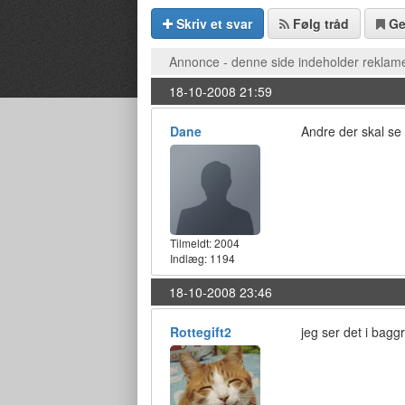
Skriv et svar
Følg tråd
G
Annonce - denne side indeholder reklame
18-10-2008 21:59
Dane
Andre der skal se
Tilmeldt:
2004
Indlæg: 1194
18-10-2008 23:46
Rottegift2
jeg ser det i bag