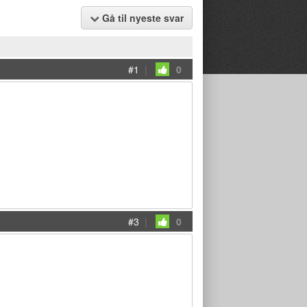
Gå til nyeste svar
#1
|
0
#3
|
0