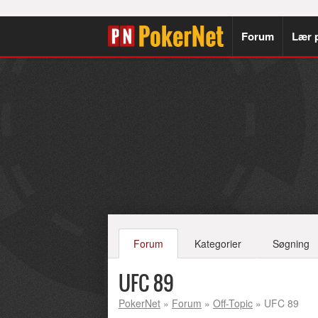
Forum
Lær 
Forum
Kategorier
Søgning
UFC 89
PokerNet
»
Forum
»
Off-Topic
» UFC 89