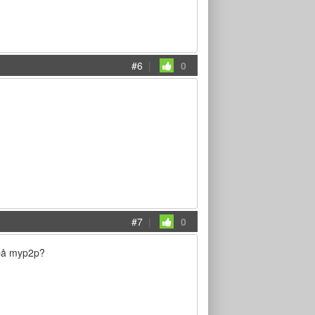
#6
|
0
#7
|
0
 på myp2p?