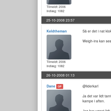
Tilmeldt:
2006
Indlæg: 1082
25-10-2008 23:57
Keldtheman
Så er det i nat klo
Weigh-ins kan ses
Tilmeldt:
2006
Indlæg: 1082
26-10-2008 01:13
Dane
@liderkarl
OP
Ja det var lidt ta
kampe i aften.
Jeg har været lidt