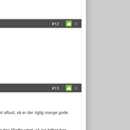
#12
|
0
#13
|
0
et afbud, så er der rigtig mange gode
r den tilladte vægt, så jeg håber han