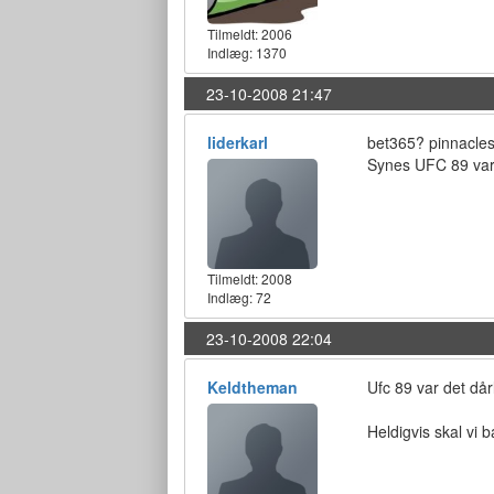
Tilmeldt:
2006
Indlæg: 1370
23-10-2008 21:47
liderkarl
bet365? pinnacle
Synes UFC 89 var 
Tilmeldt:
2008
Indlæg: 72
23-10-2008 22:04
Keldtheman
Ufc 89 var det dårli
Heldigvis skal vi