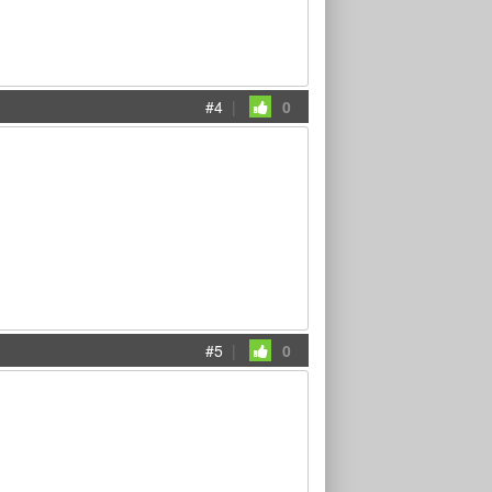
#4
|
0
#5
|
0