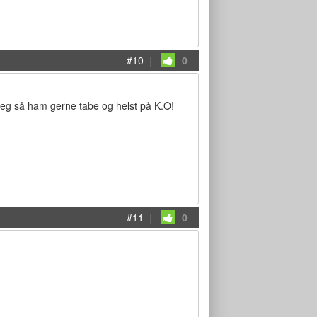
#10
|
0
jeg så ham gerne tabe og helst på K.O!
#11
|
0