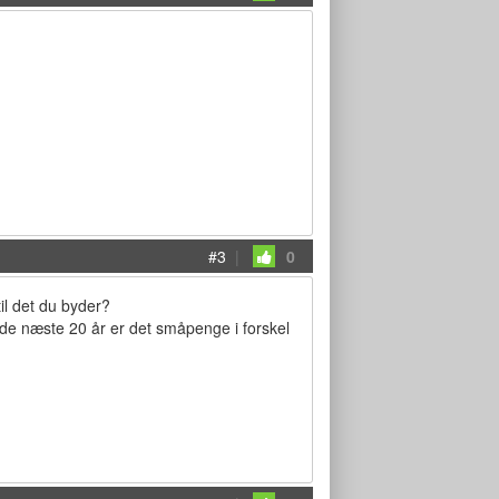
#3
|
0
til det du byder?
i de næste 20 år er det småpenge i forskel