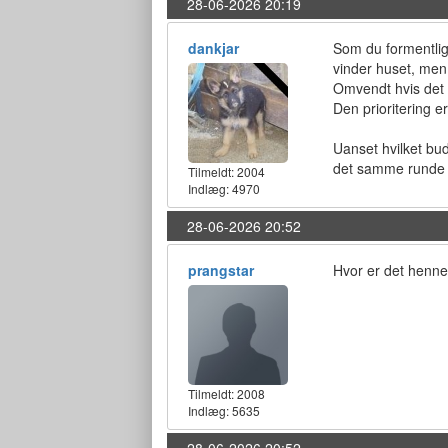
28-06-2026 20:19
dankjar
Som du formentlig 
vinder huset, men 
Omvendt hvis det e
Den prioritering e
Uanset hvilket bud
det samme runde t
Tilmeldt:
2004
Indlæg: 4970
28-06-2026 20:52
prangstar
Hvor er det henne
Tilmeldt:
2008
Indlæg: 5635