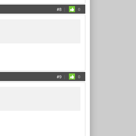
#8
|
0
#9
|
0