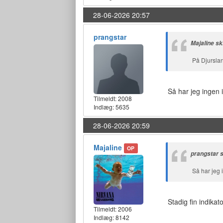
28-06-2026 20:57
prangstar
Majaline sk
På Djursla
Så har jeg ingen i
Tilmeldt:
2008
Indlæg: 5635
28-06-2026 20:59
Majaline
OP
prangstar 
Så har jeg i
Stadig fin indikato
Tilmeldt:
2006
Indlæg: 8142