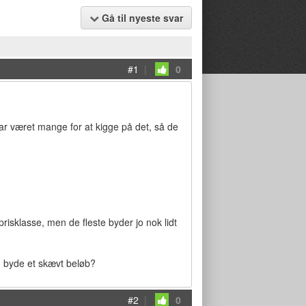
Gå til nyeste svar
#1
|
0
har været mange for at kigge på det, så de
sklasse, men de fleste byder jo nok lidt
n byde et skævt beløb?
#2
|
0