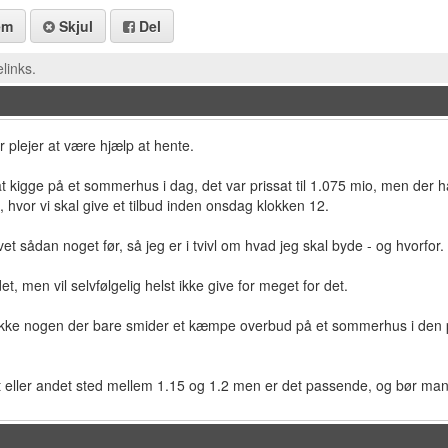
em
Skjul
Del
links.
 plejer at være hjælp at hente.
t kigge på et sommerhus i dag, det var prissat til 1.075 mio, men der 
, hvor vi skal give et tilbud inden onsdag klokken 12.
vet sådan noget før, så jeg er i tvivl om hvad jeg skal byde - og hvorfor.
et, men vil selvfølgelig helst ikke give for meget for det.
ke nogen der bare smider et kæmpe overbud på et sommerhus i den pri
t eller andet sted mellem 1.15 og 1.2 men er det passende, og bør ma