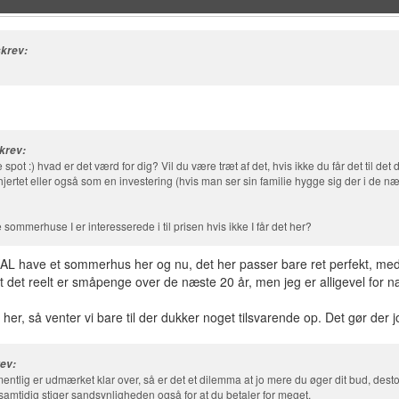
krev:
krev:
ot :) hvad er det værd for dig? Vil du være træt af det, hvis ikke du får det til det
jertet eller også som en investering (hvis man ser sin familie hygge sig der i de n
 sommerhuse I er interesserede i til prisen hvis ikke I får det her?
KAL have et sommerhus her og nu, det her passer bare ret perfekt, med 
t det reelt er småpenge over de næste 20 år, men jeg er alligevel for næri
t her, så venter vi bare til der dukker noget tilsvarende op. Det gør der 
rev:
ntlig er udmærket klar over, så er det et dilemma at jo mere du øger dit bud, desto
samtidig stiger sandsynligheden også for at du betaler for meget.