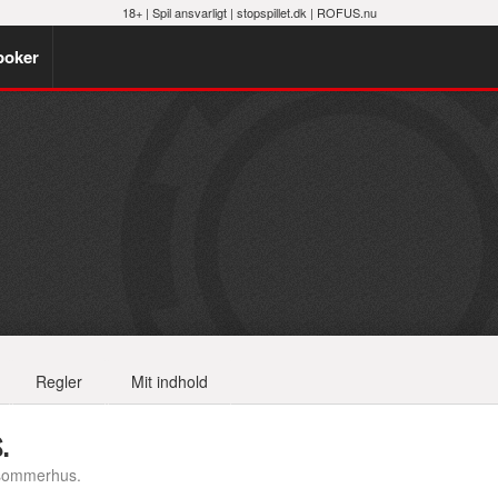
18+ |
Spil ansvarligt
|
stopspillet.dk
|
ROFUS.nu
poker
Regler
Mit indhold
.
sommerhus.