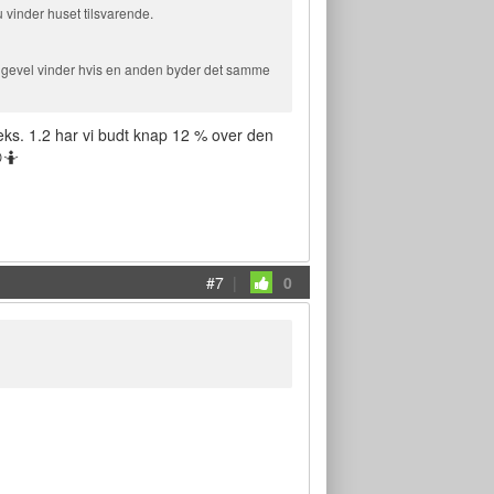
u vinder huset tilsvarende.
 alligevel vinder hvis en anden byder det samme
eks. 1.2 har vi budt knap 12 % over den
🤷
#7
|
0