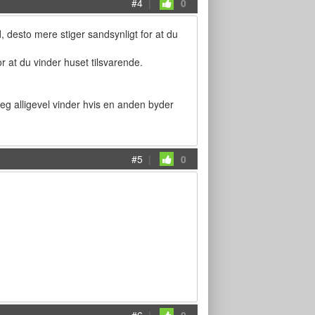
#4
|
0
 desto mere stiger sandsynligt for at du
or at du vinder huset tilsvarende.
 jeg alligevel vinder hvis en anden byder
#5
|
0