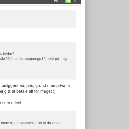
#6
|
0
 du byder?
æste 20 år er det småpenge i forskel på 1 og
beliggenhed, pris, grund med privatliv
g til at betale alt for meget :)
jo som oftest.
 mere stiger sandsynligt for at du vinder