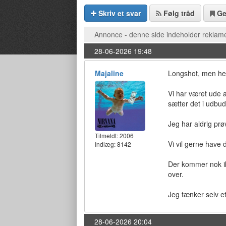
Skriv et svar
Følg tråd
G
Annonce - denne side indeholder reklame
28-06-2026 19:48
Majaline
Longshot, men her
Vi har været ude a
sætter det i udbud
Jeg har aldrig prø
Tilmeldt:
2006
Vi vil gerne have d
Indlæg: 8142
Der kommer nok ik
over.
Jeg tænker selv e
28-06-2026 20:04