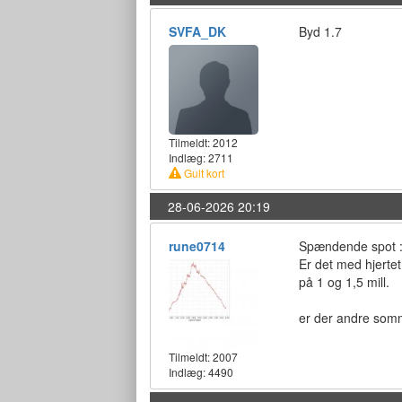
SVFA_DK
Byd 1.7
Tilmeldt:
2012
Indlæg: 2711
Gult kort
28-06-2026 20:19
rune0714
Spændende spot :) 
Er det med hjertet
på 1 og 1,5 mill.
er der andre somme
Tilmeldt:
2007
Indlæg: 4490