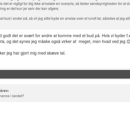
 det er vigtigt for dig ikke at betale en overpris, så falder sandsynligheden for at d
ring er det kun jer selv der kan afgøre.
et bud i ender på, så vil jeg altid byde en anelse over et rundt tal, således at jeg
d godt det er svært for andre at komme med et bud på. Hvis vi byder f.
pris, og det synes jeg måske også virker af meget, men hvad ved jeg 
er jeg har gjort mig med skæve tal.
skrev:
 henne i landet?