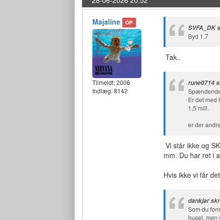
28-06-2026 20:52
Majaline
OP
SVFA_DK s
Byd 1.7
Tak..
Tilmeldt:
2006
rune0714 s
Indlæg: 8142
Spændende sp
Er det med h
1,5 mill.
er der andre
Vi står ikke og S
mm. Du har ret i a
Hvis ikke vi får de
dankjar sk
Som du forme
huset, men 