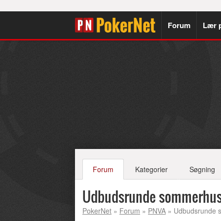
Forum
Lær 
Forum
Kategorier
Søgning
Udbudsrunde sommerhus
PokerNet
»
Forum
»
PNVA
» Udbudsrunde 