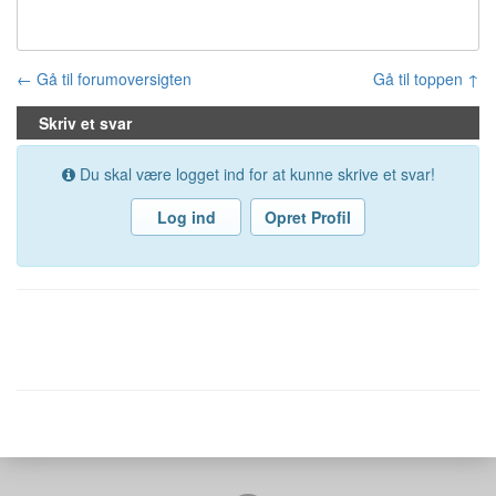
← Gå til forumoversigten
Gå til toppen ↑
Skriv et svar
Du skal være logget ind for at kunne skrive et svar!
Log ind
Opret Profil